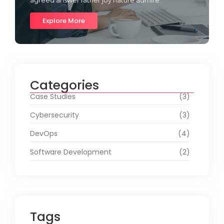
agreed answer rather joy nature admire.
Explore More
Categories
Case Studies
(3)
Cybersecurity
(3)
DevOps
(4)
Software Development
(2)
Tags