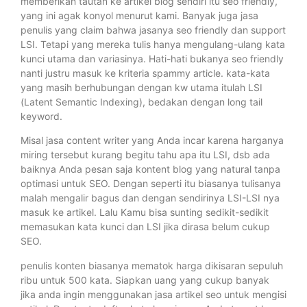
memberikan tautan ke artikel blog sendiri itu seo friendly,
yang ini agak konyol menurut kami. Banyak juga jasa
penulis yang claim bahwa jasanya seo friendly dan support
LSI. Tetapi yang mereka tulis hanya mengulang-ulang kata
kunci utama dan variasinya. Hati-hati bukanya seo friendly
nanti justru masuk ke kriteria spammy article. kata-kata
yang masih berhubungan dengan kw utama itulah LSI
(Latent Semantic Indexing), bedakan dengan long tail
keyword.
Misal jasa content writer yang Anda incar karena harganya
miring tersebut kurang begitu tahu apa itu LSI, dsb ada
baiknya Anda pesan saja kontent blog yang natural tanpa
optimasi untuk SEO. Dengan seperti itu biasanya tulisanya
malah mengalir bagus dan dengan sendirinya LSI-LSI nya
masuk ke artikel. Lalu Kamu bisa sunting sedikit-sedikit
memasukan kata kunci dan LSI jika dirasa belum cukup
SEO.
penulis konten biasanya mematok harga dikisaran sepuluh
ribu untuk 500 kata. Siapkan uang yang cukup banyak
jika anda ingin menggunakan jasa artikel seo untuk mengisi