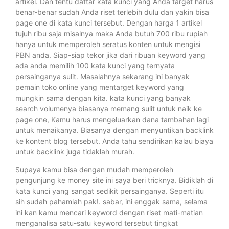
artikel. Dan tentu daftar kata kunci yang Anda target harus
benar-benar sudah Anda riset terlebih dulu dan yakin bisa
page one di kata kunci tersebut. Dengan harga 1 artikel
tujuh ribu saja misalnya maka Anda butuh 700 ribu rupiah
hanya untuk memperoleh seratus konten untuk mengisi
PBN anda. Siap-siap tekor jika dari ribuan keyword yang
ada anda memilih 100 kata kunci yang ternyata
persainganya sulit. Masalahnya sekarang ini banyak
pemain toko online yang mentarget keyword yang
mungkin sama dengan kita. kata kunci yang banyak
search volumenya biasanya memang sulit untuk naik ke
page one, Kamu harus mengeluarkan dana tambahan lagi
untuk menaikanya. Biasanya dengan menyuntikan backlink
ke kontent blog tersebut. Anda tahu sendirikan kalau biaya
untuk backlink juga tidaklah murah.
Supaya kamu bisa dengan mudah memperoleh
pengunjung ke money site ini saya beri tricknya. Bidiklah di
kata kunci yang sangat sedikit persainganya. Seperti itu
sih sudah pahamlah pak!. sabar, ini enggak sama, selama
ini kan kamu mencari keyword dengan riset mati-matian
menganalisa satu-satu keyword tersebut tingkat