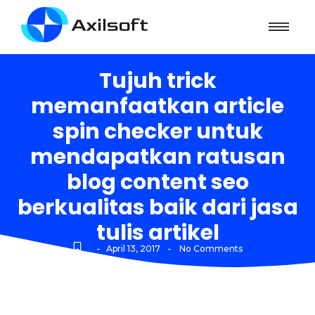
Tujuh trick
memanfaatkan article
spin checker untuk
mendapatkan ratusan
blog content seo
berkualitas baik dari jasa
tulis artikel
-
-
April 13, 2017
No Comments