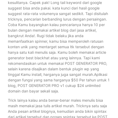
kesulitanya. Capek pak! Long tail keyword dari google
suggest bisa anda pakai. kata kunci dari hasil google
suggest rata-rata volumenya sangat sedikit. Tapi disitulah
tricknya, pencarian berbanding lurus dengan persaingan.
Coba Kamu bayangkan kalau pencarianya hanya 10 per
bulan dengan memakai artikel blog dari jasa artikel,
bangkrut Anda!. Rugi tidak belaku jika anda
memanfaatkan spinner, kamu bisa memperoleh ratusan
konten unik yang mentarget semua ltk tersebut dengan
hanya satu kali menulis saja. Kamu boleh memakai article
generator best blackhat atau yang lainnya. Tapi kami
rekomendasikan untuk memakai POST GENERATOR PRO,
selain karena disajikan dalam bentuk plugin wp yang
tinggal Kamu install, harganya juga sangat murah.Aplikasi
dengan fungsi yang sama harganya $50 Per tahun untuk 1
blog, POST GENERATOR PRO v1 cukup $24 unlimited
domain dan bayar sekali saja.
Trick lainya kalau anda benar-benar males menulis bisa
masih memakai jasa tulis artikel murah. Tricknya satu saja
Anda pesan artikel blognya, kemudian anda bikin spintax
dari artikel tersebut dan proses spintax tersebut ke POST