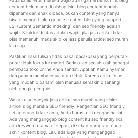
Pada sales letter mereka wajib ada tiga hal berikut ini. blog
content belum ada di olshop lain. blog content mudah
dipahami dan enak dibaca, bukan content yang hanya
bisa dimengerti oleh google. kontent blog yang support
LSI (Latent Semantic Indexing) dan seo firendly adalah
wajib. 3 faktor di atas adalah wajib, jika jasa artikel tidak
bisa memenuhi maka skip ke jasa penulis artikel seo murah
lain saja.
Pastikan hasil tulisan tidak pakai basa-basi yang berputar-
putar tidak fokus ke materi. Berlakulah seolah-olah sebagai
pembaca toko online Anda sendiri, Apakah Kamu nyaman
dan paham membacanya atau tidak. Karena artikel blog
yang mudah dipahami oleh manusia semakin disenangi
oleh google penguin.
Wajar kalau banyak jasa artikel seo murah yang claim
artikel blog mereka SEO friendly. Pengertian SEO friendly
setiap orang tidak sama, Anda harus teliti dengan hal ini.
Ada yang menganggap blog content itu seo friendly jika
ada keyword utama di depan, di setiap paragrap, dan di
akhir kontent blog. Lalu ada juga yang menganggap