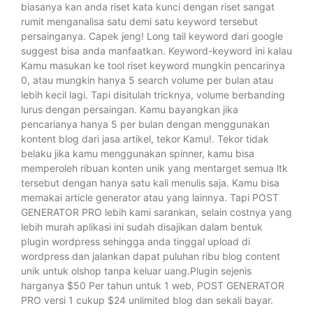
biasanya kan anda riset kata kunci dengan riset sangat
rumit menganalisa satu demi satu keyword tersebut
persainganya. Capek jeng! Long tail keyword dari google
suggest bisa anda manfaatkan. Keyword-keyword ini kalau
Kamu masukan ke tool riset keyword mungkin pencarinya
0, atau mungkin hanya 5 search volume per bulan atau
lebih kecil lagi. Tapi disitulah tricknya, volume berbanding
lurus dengan persaingan. Kamu bayangkan jika
pencarianya hanya 5 per bulan dengan menggunakan
kontent blog dari jasa artikel, tekor Kamu!. Tekor tidak
belaku jika kamu menggunakan spinner, kamu bisa
memperoleh ribuan konten unik yang mentarget semua ltk
tersebut dengan hanya satu kali menulis saja. Kamu bisa
memakai article generator atau yang lainnya. Tapi POST
GENERATOR PRO lebih kami sarankan, selain costnya yang
lebih murah aplikasi ini sudah disajikan dalam bentuk
plugin wordpress sehingga anda tinggal upload di
wordpress dan jalankan dapat puluhan ribu blog content
unik untuk olshop tanpa keluar uang.Plugin sejenis
harganya $50 Per tahun untuk 1 web, POST GENERATOR
PRO versi 1 cukup $24 unlimited blog dan sekali bayar.