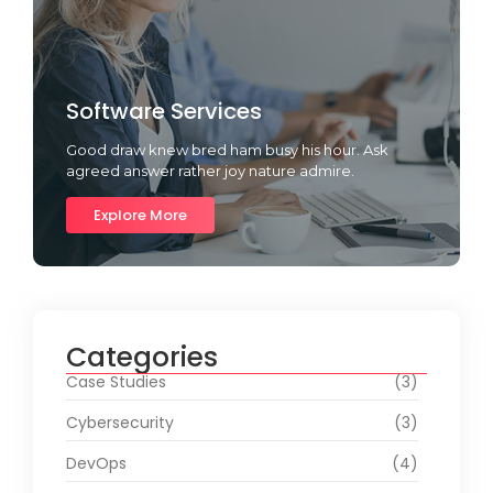
Software Services
Good draw knew bred ham busy his hour. Ask
agreed answer rather joy nature admire.
Explore More
Categories
Case Studies
(3)
Cybersecurity
(3)
DevOps
(4)