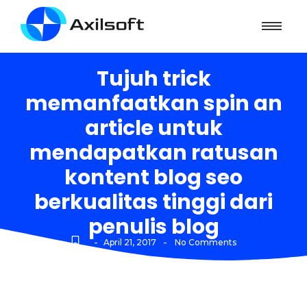
Tujuh trick
memanfaatkan spin an
article untuk
mendapatkan ratusan
kontent blog seo
berkualitas tinggi dari
penulis blog
-
-
April 21, 2017
No Comments