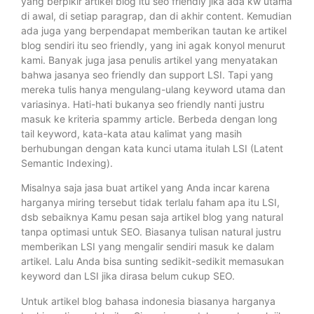
yang berpikir artikel blog itu seo friendly jika ada kw utama
di awal, di setiap paragrap, dan di akhir content. Kemudian
ada juga yang berpendapat memberikan tautan ke artikel
blog sendiri itu seo friendly, yang ini agak konyol menurut
kami. Banyak juga jasa penulis artikel yang menyatakan
bahwa jasanya seo friendly dan support LSI. Tapi yang
mereka tulis hanya mengulang-ulang keyword utama dan
variasinya. Hati-hati bukanya seo friendly nanti justru
masuk ke kriteria spammy article. Berbeda dengan long
tail keyword, kata-kata atau kalimat yang masih
berhubungan dengan kata kunci utama itulah LSI (Latent
Semantic Indexing).
Misalnya saja jasa buat artikel yang Anda incar karena
harganya miring tersebut tidak terlalu faham apa itu LSI,
dsb sebaiknya Kamu pesan saja artikel blog yang natural
tanpa optimasi untuk SEO. Biasanya tulisan natural justru
memberikan LSI yang mengalir sendiri masuk ke dalam
artikel. Lalu Anda bisa sunting sedikit-sedikit memasukan
keyword dan LSI jika dirasa belum cukup SEO.
Untuk artikel blog bahasa indonesia biasanya harganya