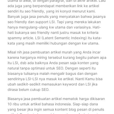
utama di awal, di tengah paragraf, dan di akhir artikel. Lalu
ada juga yang berpendapat memberikan link ke artikel
sendiri itu seo friendly, yang ini konyol menurut kami.
Banyak juga jasa penulis yang menyatakan bahwa jasanya
seo friendly dan support LSI. Tapi yang mereka lakukan
hanya mengulang-ulang kw utama dan variasinya. Hati-
hati bukanya seo friendly nanti justru masuk ke kriteria
spammy article. LSI (Latent Semantic Indexing) itu kata-
kata yang masih memiliki hubungan dengan kw utama.
Misal nih jasa pembuatan artikel murah yang Anda incar
karena harganya miring tersebut kurang begitu paham apa
itu LSI, dsb ada baiknya Anda pesan saja konten yang
natural tanpa optimasi untuk SEO. Dengan seperti itu
biasanya tulisanya malah mengalir bagus dan dengan
sendirinya LSI-LSI nya masuk ke artikel. Nanti Kamu bisa
ubah sedikit-sedikit memasukan keyword dan LSI jika
dirasa belum cukup SEO.
Biasanya jasa pembuatan artikel mematok harga dikisaran
10 ribu untuk artikel bahasa indonesia. Siap-siap dana
yang besar jika ingin semua kontent blog pesan di penulis