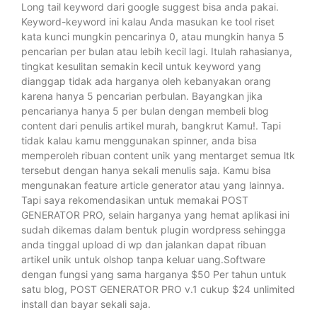
Long tail keyword dari google suggest bisa anda pakai.
Keyword-keyword ini kalau Anda masukan ke tool riset
kata kunci mungkin pencarinya 0, atau mungkin hanya 5
pencarian per bulan atau lebih kecil lagi. Itulah rahasianya,
tingkat kesulitan semakin kecil untuk keyword yang
dianggap tidak ada harganya oleh kebanyakan orang
karena hanya 5 pencarian perbulan. Bayangkan jika
pencarianya hanya 5 per bulan dengan membeli blog
content dari penulis artikel murah, bangkrut Kamu!. Tapi
tidak kalau kamu menggunakan spinner, anda bisa
memperoleh ribuan content unik yang mentarget semua ltk
tersebut dengan hanya sekali menulis saja. Kamu bisa
mengunakan feature article generator atau yang lainnya.
Tapi saya rekomendasikan untuk memakai POST
GENERATOR PRO, selain harganya yang hemat aplikasi ini
sudah dikemas dalam bentuk plugin wordpress sehingga
anda tinggal upload di wp dan jalankan dapat ribuan
artikel unik untuk olshop tanpa keluar uang.Software
dengan fungsi yang sama harganya $50 Per tahun untuk
satu blog, POST GENERATOR PRO v.1 cukup $24 unlimited
install dan bayar sekali saja.