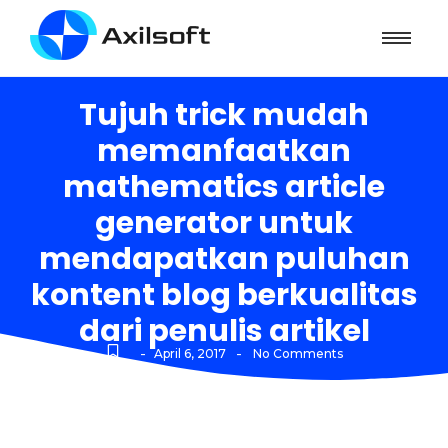
Tujuh trick mudah
memanfaatkan
mathematics article
generator untuk
mendapatkan puluhan
kontent blog berkualitas
dari penulis artikel
-
-
April 6, 2017
No Comments