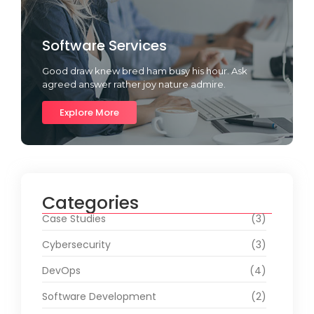
Software Services
Good draw knew bred ham busy his hour. Ask
agreed answer rather joy nature admire.
Explore More
Categories
Case Studies
(3)
Cybersecurity
(3)
DevOps
(4)
Software Development
(2)