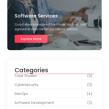
Software Services
Good draw knew bred ham busy his hour. Ask
agreed answer rather joy nature admire.
Explore More
Categories
Case Studies
(3)
Cybersecurity
(3)
DevOps
(4)
Software Development
(2)