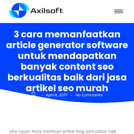
3 cara memanfaatkan
article generator software
untuk mendapatkan
banyak content seo
berkualitas baik dari jasa
artikel seo murah
-
-
April 8, 2017
No Comments
Jika tujuan Anda membuat artikel blog berkualitas baik