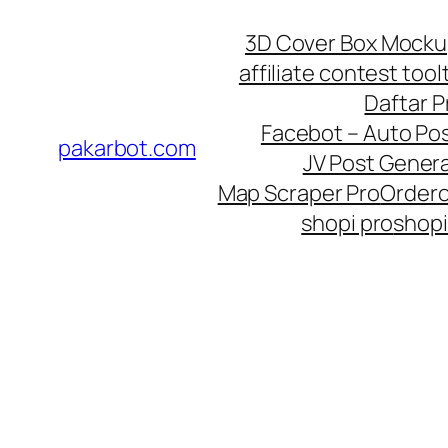
Skip
3D Cover Box Mock
to
affiliate contest tool
content
Daftar 
Facebot – Auto Po
pakarbot.com
JV Post Genera
Map Scraper Pro
Order
shopi pro
shopi