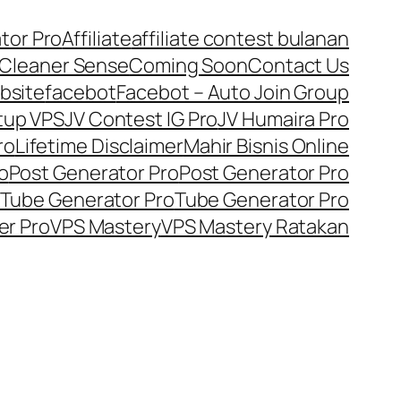
tor Pro
Affiliate
affiliate contest bulanan
Cleaner Sense
Coming Soon
Contact Us
bsite
facebot
Facebot – Auto Join Group
tup VPS
JV Contest IG Pro
JV Humaira Pro
ro
Lifetime Disclaimer
Mahir Bisnis Online
o
Post Generator Pro
Post Generator Pro
Tube Generator Pro
Tube Generator Pro
er Pro
VPS Mastery
VPS Mastery Ratakan