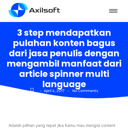
3 step mendapatkan
pulahan konten bagus
dari jasa penulis dengan
mengambil manfaat dari
article spinner multi
language
-
-
April 4, 2017
No Comments
Adalah pilihan yang tepat jika Kamu mau mengisi content