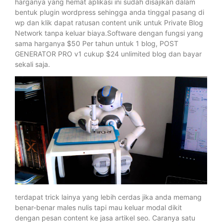
harganya yang hemat aplikasi ini sudah disajikan dalam
bentuk plugin wordpress sehingga anda tinggal pasang di
wp dan klik dapat ratusan content unik untuk Private Blog
Network tanpa keluar biaya.Software dengan fungsi yang
sama harganya $50 Per tahun untuk 1 blog, POST
GENERATOR PRO v1 cukup $24 unlimited blog dan bayar
sekali saja.
terdapat trick lainya yang lebih cerdas jika anda memang
benar-benar males nulis tapi mau keluar modal dikit
dengan pesan content ke jasa artikel seo. Caranya satu