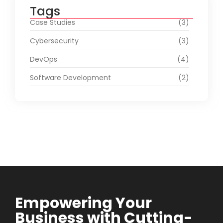
Tags
Case Studies
(3)
Cybersecurity
(3)
DevOps
(4)
Software Development
(2)
Empowering Your
Business with Cutting-