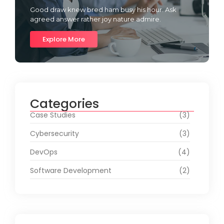
Good draw knew bred ham busy his hour. Ask
agreed answer rather joy nature admire.
Explore More
Categories
Case Studies
(3)
Cybersecurity
(3)
DevOps
(4)
Software Development
(2)