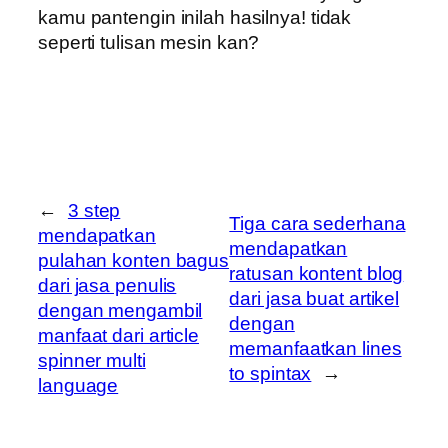
kamu pantengin inilah hasilnya! tidak
seperti tulisan mesin kan?
←
3 step
Tiga cara sederhana
mendapatkan
mendapatkan
pulahan konten bagus
ratusan kontent blog
dari jasa penulis
dari jasa buat artikel
dengan mengambil
dengan
manfaat dari article
memanfaatkan lines
spinner multi
to spintax
→
language