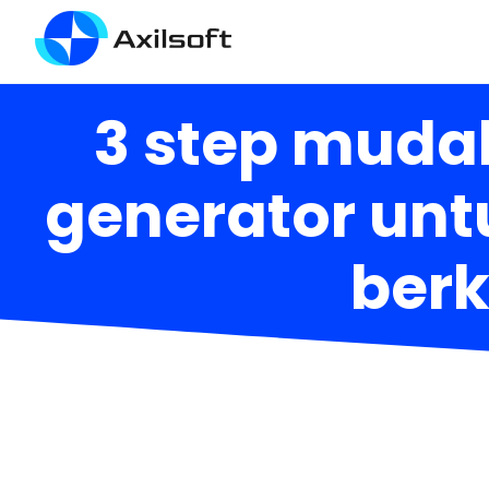
3 step muda
generator un
berk