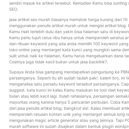
sendiri masuk ke artikel tersebut. Kemudian Kamu bisa sunting 
SEO.
jasa artikel seo murah biasanya mematok harga kurang dari 10
menggunakan penulis artikel murah untuk mengisi artikel blog.
Kamu riset terlebih dulu dan yakin bisa halaman satu di keywor
Kamu perlu tujuh ratus ribu hanya untuk memperoleh seratus ar
dari ribuan keyword yang ada anda memilih 100 keyword yang
toko online yang mentarget kata kunci yang mungkin sama de
sulit untuk naik ke halaman, Kamu harus mengeluarkan dana ta
Costnya juga tidak kecil bukan untuk jasa backlink?.
Supaya Anda bisa gampang mendapatkan pengunjung ke PBN ini
persainganya. Seperti itu sih sudah taulah pak!. kalem bro, ini
menganalisa satu persatu keyword tersebut persainganya. Cap
suggest. kata kunci ini kalau Kamu masukan ke tool riset key
bulan atau lebih kecil lagi. Itulah rahasianya, persaingan sema
mayoritas orang karena hanya 5 pencarian perbulan. Coba Kamu
dari jasa penulis artikel blog, bangkrut sis!. Kalau membuat ar
memperoleh ratusan konten unik yang mentarget semua long tai
mengunakan magic article generator atau yang lainnya. Tapi
murah software ini sudah disajikan dalam bentuk plugin wordp