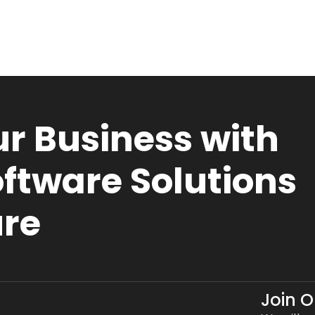
r Business with
ftware Solutions
ure
Join 