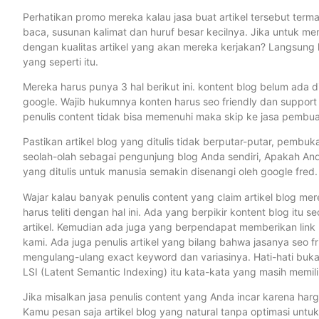
Perhatikan promo mereka kalau jasa buat artikel tersebut term
baca, susunan kalimat dan huruf besar kecilnya. Jika untuk
dengan kualitas artikel yang akan mereka kerjakan? Langsung la
yang seperti itu.
Mereka harus punya 3 hal berikut ini. kontent blog belum ada 
google. Wajib hukumnya konten harus seo friendly dan support LS
penulis content tidak bisa memenuhi maka skip ke jasa pembuata
Pastikan artikel blog yang ditulis tidak berputar-putar, pembu
seolah-olah sebagai pengunjung blog Anda sendiri, Apakah A
yang ditulis untuk manusia semakin disenangi oleh google fred.
Wajar kalau banyak penulis content yang claim artikel blog mer
harus teliti dengan hal ini. Ada yang berpikir kontent blog itu se
artikel. Kemudian ada juga yang berpendapat memberikan link ke 
kami. Ada juga penulis artikel yang bilang bahwa jasanya seo
mengulang-ulang exact keyword dan variasinya. Hati-hati bukan
LSI (Latent Semantic Indexing) itu kata-kata yang masih memi
Jika misalkan jasa penulis content yang Anda incar karena har
Kamu pesan saja artikel blog yang natural tanpa optimasi untuk