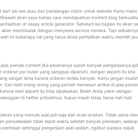
 dari sisi seo atau dari pandangan visitor untuk website Kamu maka
k. Dibawah akan saya bahas cara mendapatkan kontent blog berkualit
faatkan dr essay article generator. Sebelum ke bagian itu akan s
mu akan membludak dengan menyewa service mereka. Tapi sebaikny
Dibawah ini beberapa hal yang harus Anda perhatikan waktu memilih jas
a jasa penulis content jika pesananya sudah banyak pengerjaanya jad
t orderan per bulan yang sanggup dipenuhi, dengan seperti itu kita
 yang sangat lama karena orderan terlalu banyak. Kamu jangan muda
r. Cari testi orang-orang yang pernah memesan artikel di jasa penuli
karena testi seperti itu bisa dipalsukan. Boleh Anda yakin dengan
elanggan di twitter pribadinya, itupun masih tetap harus hati-hati
dadakan yang menulis asal jadi saja dan acak-acakan. Tidak sama de
k dan penyelesaian tidak tepat waktu setelah banyak pemesan, walau
a pemesan sehingga pengerjaan asal-asalan, ngebut supaya cepat