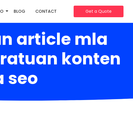
IO
BLOG
CONTACT
Get a Quote
 article mla
ratuan konten
a seo