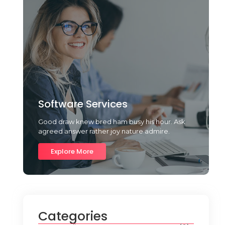
Software Services
Good draw knew bred ham busy his hour. Ask
agreed answer rather joy nature admire.
Explore More
Categories