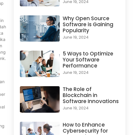
June 19, 2024
up
Why Open Source
in
Software is Gaining
dah
Popularity
ka
June 19, 2024
ika
n
ang
5 Ways to Optimize
nk.
Your Software
Performance
June 19, 2024
ian
The Role of
per
Blockchain in
Software Innovations
kel
June 19, 2024
How to Enhance
ang
Cybersecurity for