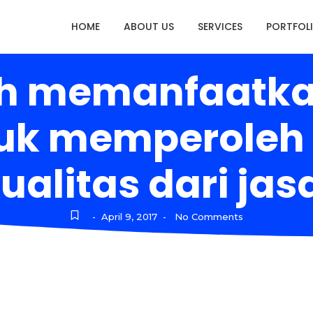
HOME
ABOUT US
SERVICES
PORTFOL
h memanfaatkan
tuk memperoleh 
ualitas dari jas
April 9, 2017
No Comments
-
-