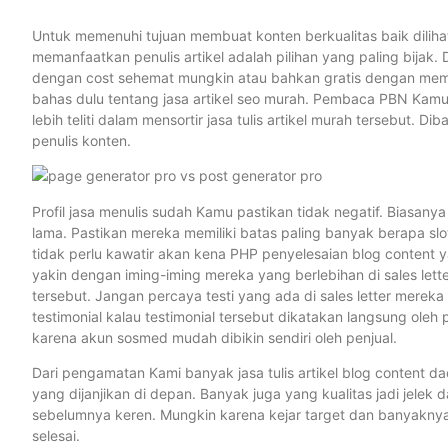
Untuk memenuhi tujuan membuat konten berkualitas baik dilihat
memanfaatkan penulis artikel adalah pilihan yang paling bija
dengan cost sehemat mungkin atau bahkan gratis dengan meman
bahas dulu tentang jasa artikel seo murah. Pembaca PBN Ka
lebih teliti dalam mensortir jasa tulis artikel murah tersebut. 
penulis konten.
Profil jasa menulis sudah Kamu pastikan tidak negatif. Biasany
lama. Pastikan mereka memiliki batas paling banyak berapa slo
tidak perlu kawatir akan kena PHP penyelesaian blog content
yakin dengan iming-iming mereka yang berlebihan di sales lette
tersebut. Jangan percaya testi yang ada di sales letter mereka 
testimonial kalau testimonial tersebut dikatakan langsung oleh p
karena akun sosmed mudah dibikin sendiri oleh penjual.
Dari pengamatan Kami banyak jasa tulis artikel blog content 
yang dijanjikan di depan. Banyak juga yang kualitas jadi jele
sebelumnya keren. Mungkin karena kejar target dan banyakny
selesai.