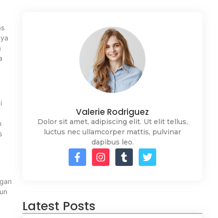
as
aya
a
a
i
Valerie Rodriguez
Dolor sit amet, adipiscing elit. Ut elit tellus,
h
luctus nec ullamcorper mattis, pulvinar
s
dapibus leo.
ngan
pun
Latest Posts