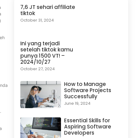
7,6 JT sehari affiliate
a
tiktok
a
October 31, 2024
g
leh
Ini yang terjadi
setelah tiktok kamu
punya 1500 VT! –
2024/10/27
g
October 27, 2024
How to Manage
Anda
Software Projects
Successfully
June 19, 2024
.
Essential Skills for
Aspiring Software
a
Developers