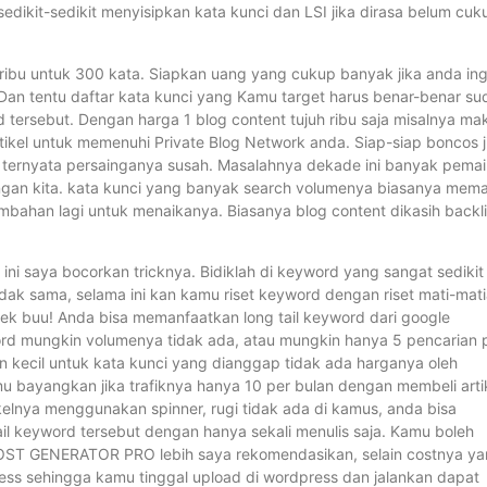
sedikit-sedikit menyisipkan kata kunci dan LSI jika dirasa belum cuk
 ribu untuk 300 kata. Siapkan uang yang cukup banyak jika anda ing
 Dan tentu daftar kata kunci yang Kamu target harus benar-benar su
d tersebut. Dengan harga 1 blog content tujuh ribu saja misalnya ma
tikel untuk memenuhi Private Blog Network anda. Siap-siap boncos j
 ternyata persainganya susah. Masalahnya dekade ini banyak pemai
ngan kita. kata kunci yang banyak search volumenya biasanya mem
mbahan lagi untuk menaikanya. Biasanya blog content dikasih backli
 saya bocorkan tricknya. Bidiklah di keyword yang sangat sedikit
 tidak sama, selama ini kan kamu riset keyword dengan riset mati-mat
ek buu! Anda bisa memanfaatkan long tail keyword dari google
word mungkin volumenya tidak ada, atau mungkin hanya 5 pencarian 
kin kecil untuk kata kunci yang dianggap tidak ada harganya oleh
 bayangkan jika trafiknya hanya 10 per bulan dengan membeli arti
tikelnya menggunakan spinner, rugi tidak ada di kamus, anda bisa
l keyword tersebut dengan hanya sekali menulis saja. Kamu boleh
 POST GENERATOR PRO lebih saya rekomendasikan, selain costnya y
ress sehingga kamu tinggal upload di wordpress dan jalankan dapat