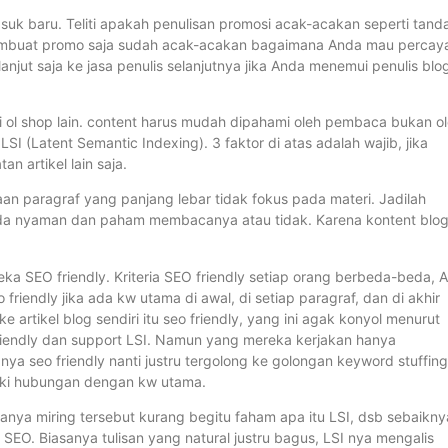
asuk baru. Teliti apakah penulisan promosi acak-acakan seperti tand
 membuat promo saja sudah acak-acakan bagaimana Anda mau percay
njut saja ke jasa penulis selanjutnya jika Anda menemui penulis blo
di ol shop lain. content harus mudah dipahami oleh pembaca bukan o
I (Latent Semantic Indexing). 3 faktor di atas adalah wajib, jika
n artikel lain saja.
kaan paragraf yang panjang lebar tidak fokus pada materi. Jadilah
nda nyaman dan paham membacanya atau tidak. Karena kontent blo
eka SEO friendly. Kriteria SEO friendly setiap orang berbeda-beda, 
o friendly jika ada kw utama di awal, di setiap paragraf, dan di akhir
artikel blog sendiri itu seo friendly, yang ini agak konyol menurut
 friendly dan support LSI. Namun yang mereka kerjakan hanya
ya seo friendly nanti justru tergolong ke golongan keyword stuffing
liki hubungan dengan kw utama.
ganya miring tersebut kurang begitu faham apa itu LSI, dsb sebaikny
 SEO. Biasanya tulisan yang natural justru bagus, LSI nya mengalis