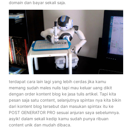
domain dan bayar sekali saja.
terdapat cara lain lagi yang lebih cerdas jika kamu
memang sudah males nulis tapi mau keluar uang dikit
dengan order kontent blog ke jasa tulis artikel. Tapi kita
pesan saja satu content, selanjutnya spintax nya kita bikin
dari kontent blog tersebut dan masukan spintax itu ke
POST GENERATOR PRO sesuai anjuran saya sebelumnya.
asyik! dalam sekali kedip kamu sudah punya ribuan
content unik dan mudah dibaca.