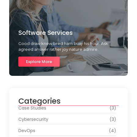
Software Services
Good draw knew bred ham busy his hour. Ask
agreed answer rather joy nature admire.
Explore More
Categories
Case Studies
(3)
Cybersecurity
(3)
DevOps
(4)