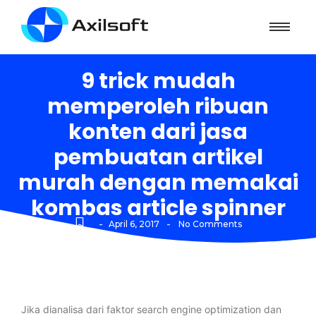
9 trick mudah
memperoleh ribuan
konten dari jasa
pembuatan artikel
murah dengan memakai
kombas article spinner
-
-
April 6, 2017
No Comments
Jika dianalisa dari faktor search engine optimization dan