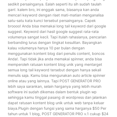
sedikit persainganya. Ealah seperti itu sih sudah taulah
gan!. kalem bro, ini enggak sama, biasanya kan anda
mencari keyword dengan riset mati-matian menganalisa
satu-satu kata kunci tersebut persainganya. Capek
broooo! Anda bisa memakai long tail keyword dari google
suggest. Keyword dari hasil google suggest rata-rata
volumenya sangat kecil. Tapi itulah rahasianya, pencarian
berbanding lurus dengan tingkat kesulitan. Bayangkan
kalau volumenya hanya 10 per bulan dengan
menggunakan kontent blog dari penulis content, boncos
Anda!. Tapi tidak jika anda memakai spinner, anda bisa
memperoleh ratusan kontent blog unik yang mentarget
semua long tail keyword tersebut dengan hanya sekali
menulis saja. Kamu bisa mengunakan auto article spinner
online atau yang lainnya. Tapi POST GENERATOR PRO
lebih saya sarankan, selain harganya yang lebih murah
software ini sudah dikemas dalam bentuk plugin wp
sehingga kamu tinggal pasang di wordpress dan jalankan
dapat ratusan kontent blog unik untuk web tanpa keluar
biaya.Plugin dengan fungsi yang sama harganya $50 Per
tahun untuk 1 blog, POST GENERATOR PRO v.1 cukup $24