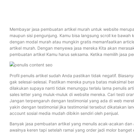
Membayar jasa pembuatan artikel murah untuk website merupaka
maupun sisi pengunjung. Kamu bisa langsung scroll ke bawah 
dengan modal murah atau mungkin gratis memanfaatkan article s
artikel murah. Dengan menyewa jasa mereka Kita akan merasakan
pembuatan artikel Kamu harus seksama. Ketika memilih jasa penu
Profil penulis artikel sudah Anda pastikan tidak negatif. Biasan
gak selesai-selesai. Pastikan mereka punya batas maksimal be
dilakukan supaya nanti tidak menunggu terlalu lama penulis 
sales letter yang muluk-muluk di website mereka. Cari testi ora
Jangan terpengaruh dengan testimonial yang ada di web mereka 
yakin dengan testimonial jika testimonial tersebut dikatakan lan
account sosial media mudah dibikin sendiri oleh penjual.
Banyak jasa pembuatan artikel yang menulis acak-acakan dan as
awalnya keren tapi setelah ramai yang order jadi molor banget 