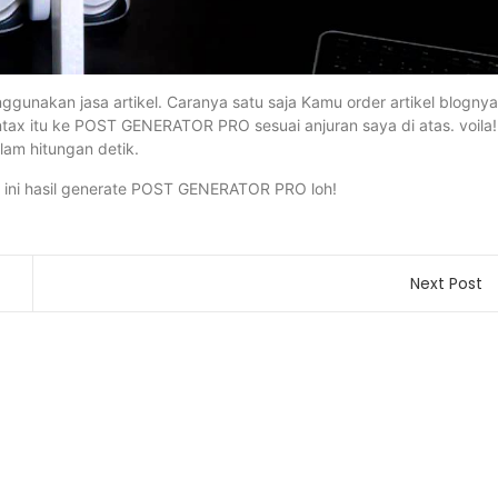
ggunakan jasa artikel. Caranya satu saja Kamu order artikel blognya
intax itu ke POST GENERATOR PRO sesuai anjuran saya di atas. voila!
lam hitungan detik.
hir ini hasil generate POST GENERATOR PRO loh!
Next Post