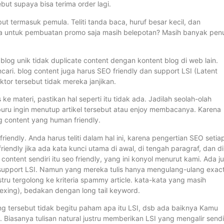
t supaya bisa terima order lagi.
but termasuk pemula. Teliti tanda baca, huruf besar kecil, dan
a untuk pembuatan promo saja masih belepotan? Masih banyak penu
t blog unik tidak duplicate content dengan kontent blog di web lain.
ari. blog content juga harus SEO friendly dan support LSI (Latent
aktor tersebut tidak mereka janjikan.
e materi, pastikan hal seperti itu tidak ada. Jadilah seolah-olah
uru ingin menutup artikel tersebut atau enjoy membacanya. Karena
g content yang human friendly.
riendly. Anda harus teliti dalam hal ini, karena pengertian SEO setia
iendly jika ada kata kunci utama di awal, di tengah paragraf, dan di
content sendiri itu seo friendly, yang ini konyol menurut kami. Ada j
n support LSI. Namun yang mereka tulis hanya mengulang-ulang exac
stru tergolong ke kriteria spammy article. kata-kata yang masih
exing), bedakan dengan long tail keyword.
ng tersebut tidak begitu paham apa itu LSI, dsb ada baiknya Kamu
 Biasanya tulisan natural justru memberikan LSI yang mengalir sendi