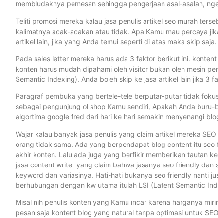
membludaknya pemesan sehingga pengerjaan asal-asalan, ngebu
Teliti promosi mereka kalau jasa penulis artikel seo murah terse
kalimatnya acak-acakan atau tidak. Apa Kamu mau percaya jik
artikel lain, jika yang Anda temui seperti di atas maka skip saja.
Pada sales letter mereka harus ada 3 faktor berikut ini. konten
konten harus mudah dipahami oleh visitor bukan oleh mesin penc
Semantic Indexing). Anda boleh skip ke jasa artikel lain jika 3 f
Paragraf pembuka yang bertele-tele berputar-putar tidak fokus k
sebagai pengunjung ol shop Kamu sendiri, Apakah Anda buru-b
algortima google fred dari hari ke hari semakin menyenangi blo
Wajar kalau banyak jasa penulis yang claim artikel mereka SEO f
orang tidak sama. Ada yang berpendapat blog content itu seo fr
akhir konten. Lalu ada juga yang berfikir memberikan tautan ke 
jasa content writer yang claim bahwa jasanya seo friendly da
keyword dan variasinya. Hati-hati bukanya seo friendly nanti ju
berhubungan dengan kw utama itulah LSI (Latent Semantic Ind
Misal nih penulis konten yang Kamu incar karena harganya miri
pesan saja kontent blog yang natural tanpa optimasi untuk SEO.