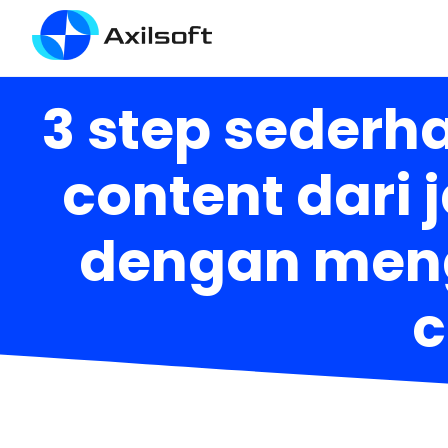
3 step seder
content dari 
dengan meng
c