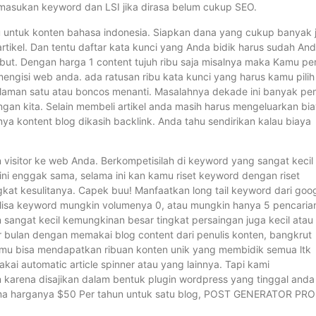
memasukan keyword dan LSI jika dirasa belum cukup SEO.
bu untuk konten bahasa indonesia. Siapkan dana yang cukup banyak j
rtikel. Dan tentu daftar kata kunci yang Anda bidik harus sudah An
sebut. Dengan harga 1 content tujuh ribu saja misalnya maka Kamu per
mengisi web anda. ada ratusan ribu kata kunci yang harus kamu pilih
 halaman satu atau boncos menanti. Masalahnya dekade ini banyak pe
an kita. Selain membeli artikel anda masih harus mengeluarkan bi
nya kontent blog dikasih backlink. Anda tahu sendirikan kalau biaya
visitor ke web Anda. Berkompetisilah di keyword yang sangat kecil
 ini enggak sama, selama ini kan kamu riset keyword dengan riset
gkat kesulitanya. Capek buu! Manfaatkan long tail keyword dari goo
alisa keyword mungkin volumenya 0, atau mungkin hanya 5 pencaria
ian sangat kecil kemungkinan besar tingkat persaingan juga kecil atau
 bulan dengan memakai blog content dari penulis konten, bangkrut
amu bisa mendapatkan ribuan konten unik yang membidik semua ltk
ai automatic article spinner atau yang lainnya. Tapi kami
arena disajikan dalam bentuk plugin wordpress yang tinggal anda
 sama harganya $50 Per tahun untuk satu blog, POST GENERATOR PRO