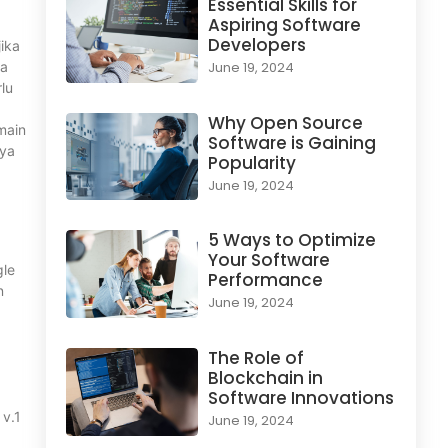
Essential Skills for
Aspiring Software
Developers
ika
da
June 19, 2024
lu
Why Open Source
main
Software is Gaining
aya
Popularity
June 19, 2024
5 Ways to Optimize
Your Software
gle
Performance
n
June 19, 2024
The Role of
Blockchain in
Software Innovations
 v.1
June 19, 2024