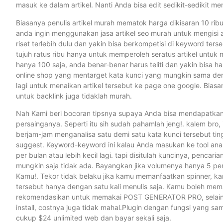
masuk ke dalam artikel. Nanti Anda bisa edit sedikit-sedikit 
Biasanya penulis artikel murah mematok harga dikisaran 10 ri
anda ingin menggunakan jasa artikel seo murah untuk mengisi a
riset terlebih dulu dan yakin bisa berkompetisi di keyword ter
tujuh ratus ribu hanya untuk memperoleh seratus artikel untuk 
hanya 100 saja, anda benar-benar harus teliti dan yakin bisa
online shop yang mentarget kata kunci yang mungkin sama deng
lagi untuk menaikan artikel tersebut ke page one google. Biasa
untuk backlink juga tidaklah murah.
Nah Kami beri bocoran tipsnya supaya Anda bisa mendapatkan 
persainganya. Seperti itu sih sudah pahamlah jeng!. kalem bro,
berjam-jam menganalisa satu demi satu kata kunci tersebut tin
suggest. Keyword-keyword ini kalau Anda masukan ke tool an
per bulan atau lebih kecil lagi. tapi disitulah kuncinya, pencar
mungkin saja tidak ada. Bayangkan jika volumenya hanya 5 per
Kamu!. Tekor tidak belaku jika kamu memanfaatkan spinner, k
tersebut hanya dengan satu kali menulis saja. Kamu boleh memak
rekomendasikan untuk memakai POST GENERATOR PRO, selain k
install, costnya juga tidak mahal.Plugin dengan fungsi yang
cukup $24 unlimited web dan bayar sekali saja.