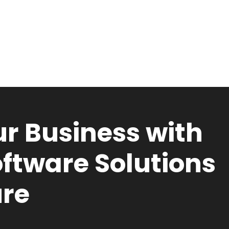
r Business with
ftware Solutions
ure