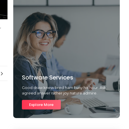
,
Software Services
Good draw knew bred ham busy his hour. Ask
agreed answer rather joy nature admire.
Explore More