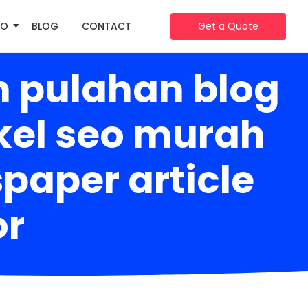
IO
BLOG
CONTACT
Get a Quote
 pulahan blog
ikel seo murah
aper article
or