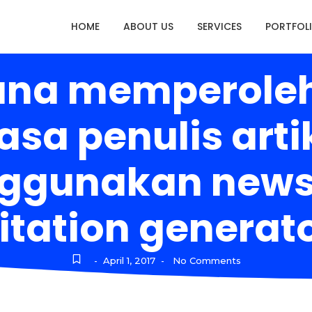
HOME
ABOUT US
SERVICES
PORTFOL
hana memperoleh
jasa penulis art
gunakan newsp
itation generat
April 1, 2017
No Comments
-
-