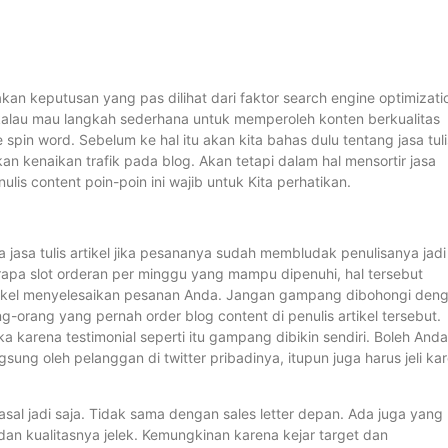
n keputusan yang pas dilihat dari faktor search engine optimizati
kalau mau langkah sederhana untuk memperoleh konten berkualitas
pin word. Sebelum ke hal itu akan kita bahas dulu tentang jasa tuli
 kenaikan trafik pada blog. Akan tetapi dalam hal mensortir jasa
lis content poin-poin ini wajib untuk Kita perhatikan.
ya jasa tulis artikel jika pesananya sudah membludak penulisanya jadi
rapa slot orderan per minggu yang mampu dipenuhi, hal tersebut
artikel menyelesaikan pesanan Anda. Jangan gampang dibohongi den
ng-orang yang pernah order blog content di penulis artikel tersebut.
karena testimonial seperti itu gampang dibikin sendiri. Boleh Anda
gsung oleh pelanggan di twitter pribadinya, itupun juga harus jeli ka
al jadi saja. Tidak sama dengan sales letter depan. Ada juga yang
dan kualitasnya jelek. Kemungkinan karena kejar target dan