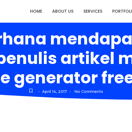
HOME
ABOUT US
SERVICES
PORTFOL
erhana mendapa
 penulis artike
le generator fr
April 14, 2017
No Comments
-
-