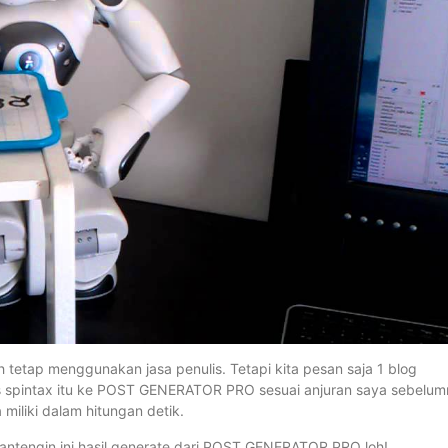
ih tetap menggunakan jasa penulis. Tetapi kita pesan saja 1 blog
oses spintax itu ke POST GENERATOR PRO sesuai anjuran saya sebelum
 miliki dalam hitungan detik.
pantengin ini hasil generate dari POST GENERATOR PRO loh!