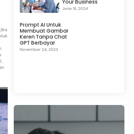
Your Business
June 19, 2024
Prompt AI Untuk
jika
Membuat Gambar
ntuk
Keren Tanpa Chat
GPT Berbayar
n
November 24, 2023
s
O,
dan
Load More