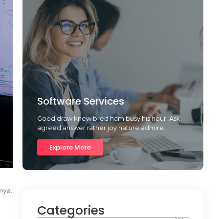
Software Services
Good draw knew bred ham busy his hour. Ask
agreed answer rather joy nature admire.
Explore More
nya.
Categories