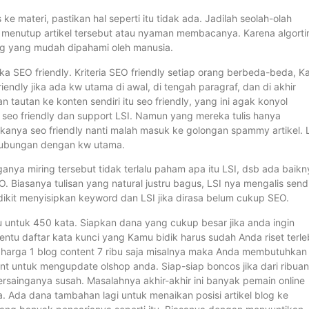
e materi, pastikan hal seperti itu tidak ada. Jadilah seolah-olah
n menutup artikel tersebut atau nyaman membacanya. Karena algort
g yang mudah dipahami oleh manusia.
reka SEO friendly. Kriteria SEO friendly setiap orang berbeda-beda, 
friendly jika ada kw utama di awal, di tengah paragraf, dan di akhir
autan ke konten sendiri itu seo friendly, yang ini agak konyol
 seo friendly dan support LSI. Namun yang mereka tulis hanya
ukanya seo friendly nanti malah masuk ke golongan spammy artikel. 
i hubungan dengan kw utama.
ganya miring tersebut tidak terlalu paham apa itu LSI, dsb ada baikn
 Biasanya tulisan yang natural justru bagus, LSI nya mengalis sendi
dikit menyisipkan keyword dan LSI jika dirasa belum cukup SEO.
u untuk 450 kata. Siapkan dana yang cukup besar jika anda ingin
entu daftar kata kunci yang Kamu bidik harus sudah Anda riset terle
n harga 1 blog content 7 ribu saja misalnya maka Anda membutuhkan
nt untuk mengupdate olshop anda. Siap-siap boncos jika dari ribuan
sainganya susah. Masalahnya akhir-akhir ini banyak pemain online
Ada dana tambahan lagi untuk menaikan posisi artikel blog ke