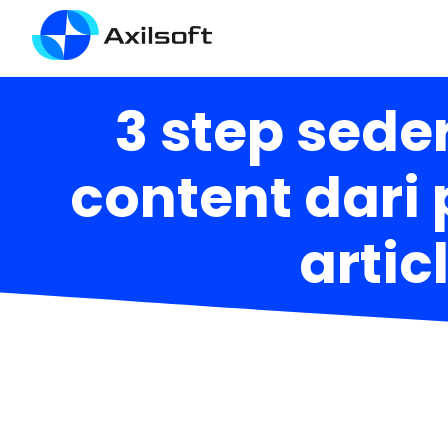
3 step sed
content dari
artic