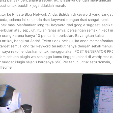
ng banyak pencarianya seperti itu. Biasanya dengan menyuntikan
cost untuk backlink juga tidaklah murah.
tor ke Private Blog Network Anda. Bidiklah di keyword yang sangat
i beda, selama ini kan anda riset keyword dengan riset sangat rumit
pek mas! Manfaatkan long tail keyword dari google suggest. sedikit 
erbulan atau sepuluh. Itulah rahasianya, persaingan semakin kecil u
n orang karena hanya 10 pencarian perbulan. Bayangkan kalau
a artikel, bangkrut Anda!. Tekor tidak belaku jika anda memanfaatka
arget semua long tail keyword tersebut hanya dengan sekali menuli
. Tapi saya rekomendasikan untuk menggunakan POST GENERATOR PR
dalam sebuah plugin wp sehingga kamu tinggal upload di wordpress 
uar budget.Plugin sejenis harganya $50 Per tahun untuk satu domain,
ifetime.