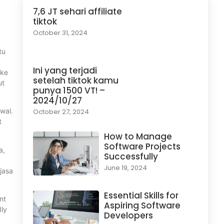
7,6 JT sehari affiliate
tiktok
October 31, 2024
tu
Ini yang terjadi
 ke
setelah tiktok kamu
ut
punya 1500 VT! –
2024/10/27
wal.
October 27, 2024
t
How to Manage
Software Projects
a,
Successfully
June 19, 2024
 jasa
Essential Skills for
nt
Aspiring Software
dly
Developers