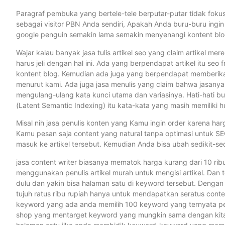
Paragraf pembuka yang bertele-tele berputar-putar tidak fokus k
sebagai visitor PBN Anda sendiri, Apakah Anda buru-buru ingi
google penguin semakin lama semakin menyenangi kontent blo
Wajar kalau banyak jasa tulis artikel seo yang claim artikel me
harus jeli dengan hal ini. Ada yang berpendapat artikel itu seo 
kontent blog. Kemudian ada juga yang berpendapat memberikan t
menurut kami. Ada juga jasa menulis yang claim bahwa jasanya
mengulang-ulang kata kunci utama dan variasinya. Hati-hati b
(Latent Semantic Indexing) itu kata-kata yang masih memilik
Misal nih jasa penulis konten yang Kamu ingin order karena har
Kamu pesan saja content yang natural tanpa optimasi untuk SEO.
masuk ke artikel tersebut. Kemudian Anda bisa ubah sedikit-se
jasa content writer biasanya mematok harga kurang dari 10 rib
menggunakan penulis artikel murah untuk mengisi artikel. Dan t
dulu dan yakin bisa halaman satu di keyword tersebut. Denga
tujuh ratus ribu rupiah hanya untuk mendapatkan seratus conte
keyword yang ada anda memilih 100 keyword yang ternyata per
shop yang mentarget keyword yang mungkin sama dengan kita. 