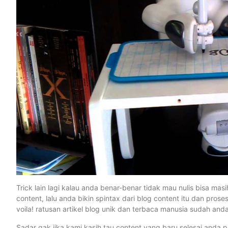
Trick lain lagi kalau anda benar-benar tidak mau nulis bisa mas
content, lalu anda bikin spintax dari blog content itu dan pr
voila! ratusan artikel blog unik dan terbaca manusia sudah anda
Sadar gak jika kami kasih tau content yang baru selesai anda 