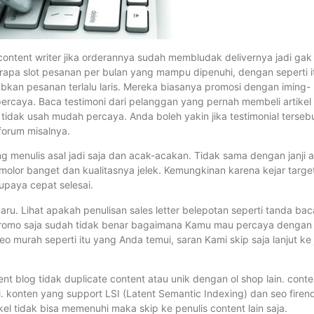
a content writer jika orderannya sudah membludak delivernya jadi gak
erapa slot pesanan per bulan yang mampu dipenuhi, dengan seperti i
bkan pesanan terlalu laris. Mereka biasanya promosi dengan iming-
 percaya. Baca testimoni dari pelanggan yang pernah membeli artikel
 tidak usah mudah percaya. Anda boleh yakin jika testimonial terseb
-forum misalnya.
 menulis asal jadi saja dan acak-acakan. Tidak sama dengan janji a
 molor banget dan kualitasnya jelek. Kemungkinan karena kejar targe
upaya cepat selesai.
baru. Lihat apakah penulisan sales letter belepotan seperti tanda bac
s promo saja sudah tidak benar bagaimana Kamu mau percaya dengan
seo murah seperti itu yang Anda temui, saran Kami skip saja lanjut ke
tent blog tidak duplicate content atau unik dengan ol shop lain. conte
konten yang support LSI (Latent Semantic Indexing) dan seo firen
tikel tidak bisa memenuhi maka skip ke penulis content lain saja.