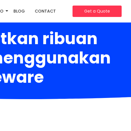
IO
BLOG
CONTACT
Get a Quote
tkan ribuan
l menggunakan
eeware