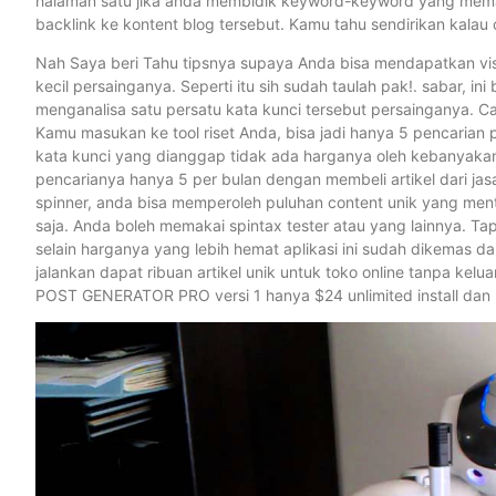
halaman satu jika anda membidik keyword-keyword yang mema
backlink ke kontent blog tersebut. Kamu tahu sendirikan kalau 
Nah Saya beri Tahu tipsnya supaya Anda bisa mendapatkan visi
kecil persainganya. Seperti itu sih sudah taulah pak!. sabar, in
menganalisa satu persatu kata kunci tersebut persainganya. Ca
Kamu masukan ke tool riset Anda, bisa jadi hanya 5 pencarian p
kata kunci yang dianggap tidak ada harganya oleh kebanyaka
pencarianya hanya 5 per bulan dengan membeli artikel dari jas
spinner, anda bisa memperoleh puluhan content unik yang ment
saja. Anda boleh memakai spintax tester atau yang lainnya
selain harganya yang lebih hemat aplikasi ini sudah dikemas 
jalankan dapat ribuan artikel unik untuk toko online tanpa kel
POST GENERATOR PRO versi 1 hanya $24 unlimited install dan l