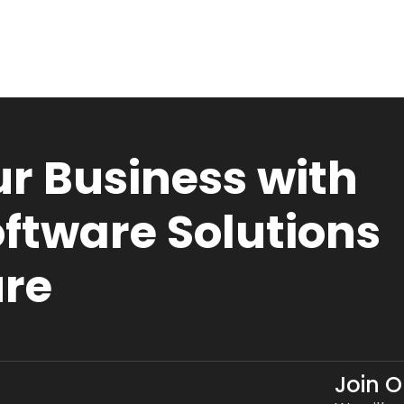
r Business with
ftware Solutions
ure
Join 