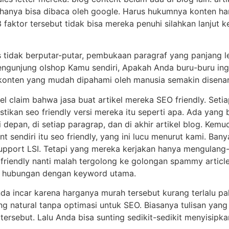
hanya bisa dibaca oleh google. Harus hukumnya konten har
3 faktor tersebut tidak bisa mereka penuhi silahkan lanjut 
s tidak berputar-putar, pembukaan paragraf yang panjang l
engunjung olshop Kamu sendiri, Apakah Anda buru-buru ing
onten yang mudah dipahami oleh manusia semakin disenan
 claim bahwa jasa buat artikel mereka SEO friendly. Setiap
tikan seo friendly versi mereka itu seperti apa. Ada yang b
i depan, di setiap paragrap, dan di akhir artikel blog. K
 sendiri itu seo friendly, yang ini lucu menurut kami. Bany
support LSI. Tetapi yang mereka kerjakan hanya mengulang
 friendly nanti malah tergolong ke golongan spammy article
ki hubungan dengan keyword utama.
nda incar karena harganya murah tersebut kurang terlalu p
 natural tanpa optimasi untuk SEO. Biasanya tulisan yang n
 tersebut. Lalu Anda bisa sunting sedikit-sedikit menyisipk