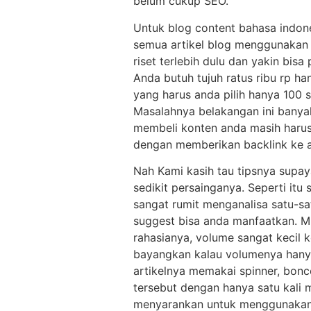
belum cukup SEO.
Untuk blog content bahasa indone
semua artikel blog menggunakan p
riset terlebih dulu dan yakin bis
Anda butuh tujuh ratus ribu rp h
yang harus anda pilih hanya 100 s
Masalahnya belakangan ini banya
membeli konten anda masih harus 
dengan memberikan backlink ke art
Nah Kami kasih tau tipsnya supa
sedikit persainganya. Seperti itu
sangat rumit menganalisa satu-sa
suggest bisa anda manfaatkan. Mu
rahasianya, volume sangat kecil 
bayangkan kalau volumenya hanya 
artikelnya memakai spinner, bonc
tersebut dengan hanya satu kali 
menyarankan untuk menggunakan 