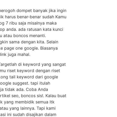
 merogoh dompet banyak jika ingin
dik harus benar-benar sudah Kamu
log 7 ribu saja misalnya maka
op anda. ada ratusan kata kunci
tu atau boncos menanti.
kin sama dengan kita. Selain
ke page one google. Biasanya
ink juga mahal.
argetlah di keyword yang sangat
kamu riset keyword dengan riset
Long tail keyword dari google
ogle suggest. tapi itulah
aja tidak ada. Coba Anda
ikel seo, boncos sis!. Kalau buat
nik yang membidik semua ltk
atau yang lainnya. Tapi kami
i ini sudah disajikan dalam