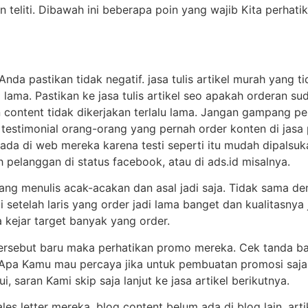
an teliti. Dibawah ini beberapa poin yang wajib Kita perhati
Anda pastikan tidak negatif. jasa tulis artikel murah yang t
 lama. Pastikan ke jasa tulis artikel seo apakah orderan su
n content tidak dikerjakan terlalu lama. Jangan gampang 
 testimonial orang-orang yang pernah order konten di jasa 
ada di web mereka karena testi seperti itu mudah dipalsu
eh pelanggan di status facebook, atau di ads.id misalnya.
 yang menulis acak-acakan dan asal jadi saja. Tidak sama d
setelah laris yang order jadi lama banget dan kualitasnya 
 kejar target banyak yang order.
ersebut baru maka perhatikan promo mereka. Cek tanda bac
 Apa Kamu mau percaya jika untuk pembuatan promosi saja 
i, saran Kami skip saja lanjut ke jasa artikel berikutnya.
 sales letter mereka. blog content belum ada di blog lain. a