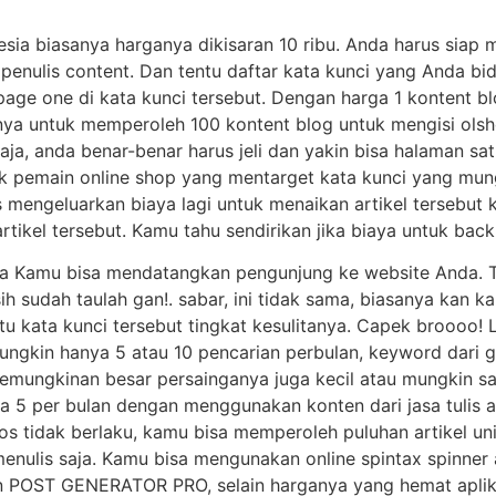
sia biasanya harganya dikisaran 10 ribu. Anda harus siap
enulis content. Dan tentu daftar kata kunci yang Anda bi
a page one di kata kunci tersebut. Dengan harga 1 kontent b
anya untuk memperoleh 100 kontent blog untuk mengisi olsh
aja, anda benar-benar harus jeli dan yakin bisa halaman sa
k pemain online shop yang mentarget kata kunci yang mung
mengeluarkan biaya lagi untuk menaikan artikel tersebut 
ikel tersebut. Kamu tahu sendirikan jika biaya untuk backl
ya Kamu bisa mendatangkan pengunjung ke website Anda. T
 sih sudah taulah gan!. sabar, ini tidak sama, biasanya kan 
tu kata kunci tersebut tingkat kesulitanya. Capek broooo! 
ngkin hanya 5 atau 10 pencarian perbulan, keyword dari go
kemungkinan besar persainganya juga kecil atau mungkin s
5 per bulan dengan menggunakan konten dari jasa tulis art
os tidak berlaku, kamu bisa memperoleh puluhan artikel u
menulis saja. Kamu bisa mengunakan online spintax spinner 
POST GENERATOR PRO, selain harganya yang hemat aplikas