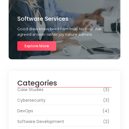
Software Services
Good draw knew bred ham busy his hour. Ask
agreed answer rather joy nature admire.
Explore More
Categories
Case Studies
(3)
Cybersecurity
(3)
DevOps
(4)
Software Development
(2)