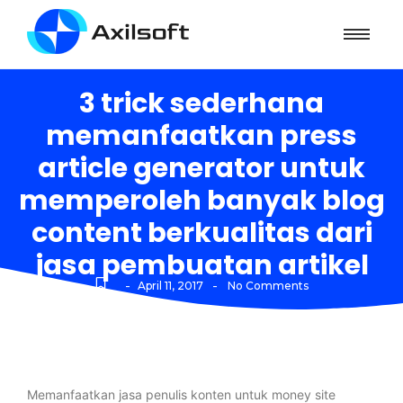
3 trick sederhana
memanfaatkan press
article generator untuk
memperoleh banyak blog
content berkualitas dari
jasa pembuatan artikel
-
-
April 11, 2017
No Comments
Memanfaatkan jasa penulis konten untuk money site