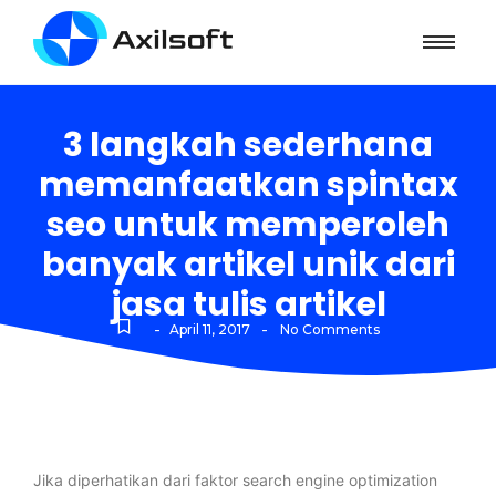
3 langkah sederhana
memanfaatkan spintax
seo untuk memperoleh
banyak artikel unik dari
jasa tulis artikel
-
-
April 11, 2017
No Comments
Jika diperhatikan dari faktor search engine optimization