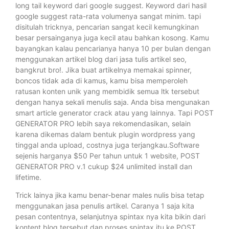
long tail keyword dari google suggest. Keyword dari hasil
google suggest rata-rata volumenya sangat minim. tapi
disitulah tricknya, pencarian sangat kecil kemungkinan
besar persainganya juga kecil atau bahkan kosong. Kamu
bayangkan kalau pencarianya hanya 10 per bulan dengan
menggunakan artikel blog dari jasa tulis artikel seo,
bangkrut bro!. Jika buat artikelnya memakai spinner,
boncos tidak ada di kamus, kamu bisa memperoleh
ratusan konten unik yang membidik semua ltk tersebut
dengan hanya sekali menulis saja. Anda bisa mengunakan
smart article generator crack atau yang lainnya. Tapi POST
GENERATOR PRO lebih saya rekomendasikan, selain
karena dikemas dalam bentuk plugin wordpress yang
tinggal anda upload, costnya juga terjangkau.Software
sejenis harganya $50 Per tahun untuk 1 website, POST
GENERATOR PRO v.1 cukup $24 unlimited install dan
lifetime.
Trick lainya jika kamu benar-benar males nulis bisa tetap
menggunakan jasa penulis artikel. Caranya 1 saja kita
pesan contentnya, selanjutnya spintax nya kita bikin dari
kontent blog tersebut dan proses spintax itu ke POST