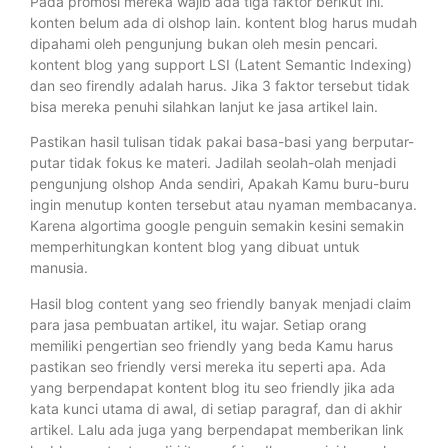
Pada promosi mereka wajib ada tiga faktor berikut ini.
konten belum ada di olshop lain. kontent blog harus mudah
dipahami oleh pengunjung bukan oleh mesin pencari.
kontent blog yang support LSI (Latent Semantic Indexing)
dan seo firendly adalah harus. Jika 3 faktor tersebut tidak
bisa mereka penuhi silahkan lanjut ke jasa artikel lain.
Pastikan hasil tulisan tidak pakai basa-basi yang berputar-
putar tidak fokus ke materi. Jadilah seolah-olah menjadi
pengunjung olshop Anda sendiri, Apakah Kamu buru-buru
ingin menutup konten tersebut atau nyaman membacanya.
Karena algortima google penguin semakin kesini semakin
memperhitungkan kontent blog yang dibuat untuk
manusia.
Hasil blog content yang seo friendly banyak menjadi claim
para jasa pembuatan artikel, itu wajar. Setiap orang
memiliki pengertian seo friendly yang beda Kamu harus
pastikan seo friendly versi mereka itu seperti apa. Ada
yang berpendapat kontent blog itu seo friendly jika ada
kata kunci utama di awal, di setiap paragraf, dan di akhir
artikel. Lalu ada juga yang berpendapat memberikan link