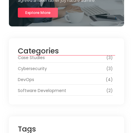
agreed answer rather joy nature admire.
Explore More
Categories
Case Studies
(3)
Cybersecurity
(3)
DevOps
(4)
Software Development
(2)
Tags