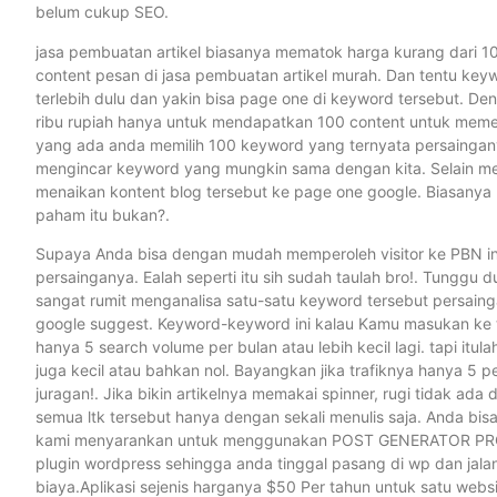
belum cukup SEO.
jasa pembuatan artikel biasanya mematok harga kurang dari 10
content pesan di jasa pembuatan artikel murah. Dan tentu ke
terlebih dulu dan yakin bisa page one di keyword tersebut. De
ribu rupiah hanya untuk mendapatkan 100 content untuk memenuh
yang ada anda memilih 100 keyword yang ternyata persaingany
mengincar keyword yang mungkin sama dengan kita. Selain me
menaikan kontent blog tersebut ke page one google. Biasanya 
paham itu bukan?.
Supaya Anda bisa dengan mudah memperoleh visitor ke PBN ini
persainganya. Ealah seperti itu sih sudah taulah bro!. Tunggu d
sangat rumit menganalisa satu-satu keyword tersebut persain
google suggest. Keyword-keyword ini kalau Kamu masukan ke t
hanya 5 search volume per bulan atau lebih kecil lagi. tapi it
juga kecil atau bahkan nol. Bayangkan jika trafiknya hanya 5 
juragan!. Jika bikin artikelnya memakai spinner, rugi tidak ad
semua ltk tersebut hanya dengan sekali menulis saja. Anda bis
kami menyarankan untuk menggunakan POST GENERATOR PRO, s
plugin wordpress sehingga anda tinggal pasang di wp dan jalan
biaya.Aplikasi sejenis harganya $50 Per tahun untuk satu web