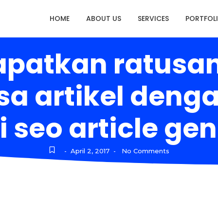
HOME
ABOUT US
SERVICES
PORTFOL
patkan ratusan
asa artikel den
 seo article gen
April 2, 2017
No Comments
-
-