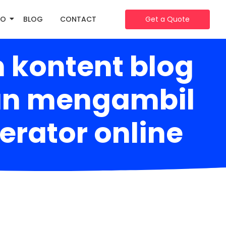
IO
BLOG
CONTACT
Get a Quote
 kontent blog
gan mengambil
erator online