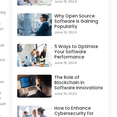
June 19, 2024
blog
Why Open Source
Software is Gaining
s
Popularity
ci
June 19, 2024
dah
5 Ways to Optimize
Your Software
Performance
cil
June 19, 2024
t
The Role of
gan
Blockchain in
Software Innovations
k
June 19, 2024
i
buah
How to Enhance
Cybersecurity for
.