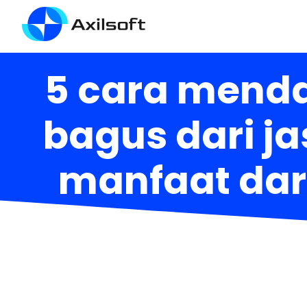
5 cara menda
bagus dari j
manfaat dari