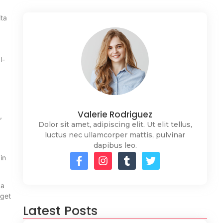
ita
l-
Valerie Rodriguez
,
Dolor sit amet, adipiscing elit. Ut elit tellus,
luctus nec ullamcorper mattis, pulvinar
dapibus leo.
in
ga
rget
Latest Posts