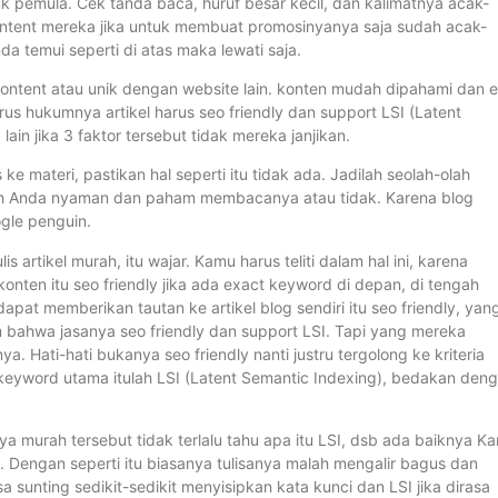
k pemula. Cek tanda baca, huruf besar kecil, dan kalimatnya acak-
ontent mereka jika untuk membuat promosinyanya saja sudah acak-
da temui seperti di atas maka lewati saja.
te content atau unik dengan website lain. konten mudah dipahami dan 
us hukumnya artikel harus seo friendly dan support LSI (Latent
lain jika 3 faktor tersebut tidak mereka janjikan.
e materi, pastikan hal seperti itu tidak ada. Jadilah seolah-olah
kah Anda nyaman dan paham membacanya atau tidak. Karena blog
gle penguin.
 artikel murah, itu wajar. Kamu harus teliti dalam hal ini, karena
onten itu seo friendly jika ada exact keyword di depan, di tengah
apat memberikan tautan ke artikel blog sendiri itu seo friendly, yang
im bahwa jasanya seo friendly dan support LSI. Tapi yang mereka
. Hati-hati bukanya seo friendly nanti justru tergolong ke kriteria
eyword utama itulah LSI (Latent Semantic Indexing), bedakan den
nya murah tersebut tidak terlalu tahu apa itu LSI, dsb ada baiknya K
. Dengan seperti itu biasanya tulisanya malah mengalir bagus dan
 sunting sedikit-sedikit menyisipkan kata kunci dan LSI jika dirasa