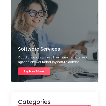
Software Services
Good draw knew bred ham busy his hour. Ask
agreed answer rather joy nature admire.
Explore More
Categories