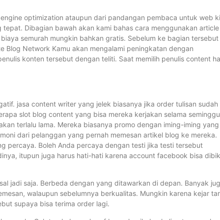
h engine optimization ataupun dari pandangan pembaca untuk web k
ing tepat. Dibagian bawah akan kami bahas cara menggunakan article
 biaya semurah mungkin bahkan gratis. Sebelum ke bagian tersebut
vate Blog Network Kamu akan mengalami peningkatan dengan
lis konten tersebut dengan teliti. Saat memilih penulis content ha
tif. jasa content writer yang jelek biasanya jika order tulisan sudah
rapa slot blog content yang bisa mereka kerjakan selama seminggu
jakan terlalu lama. Mereka biasanya promo dengan iming-iming yang
timoni dari pelanggan yang pernah memesan artikel blog ke mereka.
ng percaya. Boleh Anda percaya dengan testi jika testi tersebut
nya, itupun juga harus hati-hati karena account facebook bisa dibik
sal jadi saja. Berbeda dengan yang ditawarkan di depan. Banyak ju
pemesan, walaupun sebelumnya berkualitas. Mungkin karena kejar ta
ut supaya bisa terima order lagi.