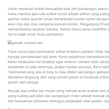
Untuk membuat artikel berkualitas baik dari pandangan searc
maka membeli jasa tulis artikel murah adalah pilihan yang pal
spinner online spanish untuk memperoleh konten keren dengan
akan kita ulas dulu mengenai penulis konten. Pengunjung Pri
memanfaatkan layanan mereka. Namun Kamu harus memfilter penu
hal ini wajib untuk Anda perhatikan.
Track record jasa pembuatan artikel tersebut pastikan tidak nega
banyak penyelesaian jadi lama. Kamu sebaiknya memastikan be
Kamu melakukan hal tersebut agar orderan content tidak diker
berlebihan di sales letternya, jangan mudah percaya. Baca tes
Testimonial yang ada di blog itu bisa dibikin jadi jangan gampa
dikatakan langsung oleh yang pernah pesan di facebook pribadi
sendiri oleh penjual.
Banyak jasa artikel seo murah yang menulis acak-acakan dan a
yang kualitas jadi jelek dan pengerjaan molor setelah banyak 
dan banyaknya pemesan sehingga pengerjaan asal-asalan, ngeb