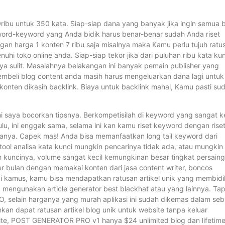
ribu untuk 350 kata. Siap-siap dana yang banyak jika ingin semua 
yword-keyword yang Anda bidik harus benar-benar sudah Anda riset
ngan harga 1 konten 7 ribu saja misalnya maka Kamu perlu tujuh ratu
i toko online anda. Siap-siap tekor jika dari puluhan ribu kata kun
a sulit. Masalahnya belakangan ini banyak pemain publisher yang
mbeli blog content anda masih harus mengeluarkan dana lagi untuk
konten dikasih backlink. Biaya untuk backlink mahal, Kamu pasti su
 saya bocorkan tipsnya. Berkompetisilah di keyword yang sangat ke
ulu, ini enggak sama, selama ini kan kamu riset keyword dengan rise
ganya. Capek mas! Anda bisa memanfaatkan long tail keyword dari
ool analisa kata kunci mungkin pencarinya tidak ada, atau mungkin
ulah kuncinya, volume sangat kecil kemungkinan besar tingkat persain
per bulan dengan memakai konten dari jasa content writer, boncos
a di kamus, kamu bisa mendapatkan ratusan artikel unik yang membidi
a mengunakan article generator best blackhat atau yang lainnya. Tap
elain harganya yang murah aplikasi ini sudah dikemas dalam se
kan dapat ratusan artikel blog unik untuk website tanpa keluar
site, POST GENERATOR PRO v1 hanya $24 unlimited blog dan lifetime