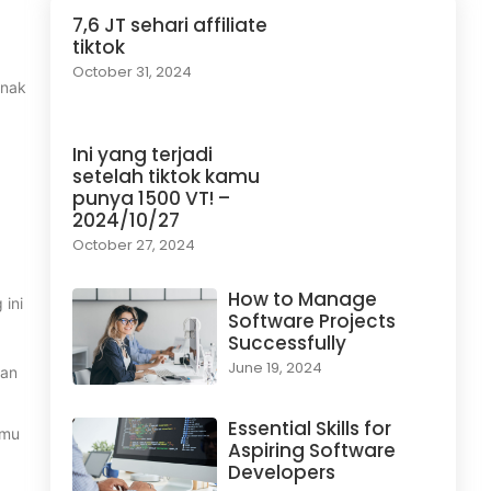
7,6 JT sehari affiliate
tiktok
October 31, 2024
enak
Ini yang terjadi
setelah tiktok kamu
punya 1500 VT! –
2024/10/27
October 27, 2024
How to Manage
 ini
Software Projects
Successfully
June 19, 2024
gan
Essential Skills for
amu
Aspiring Software
Developers