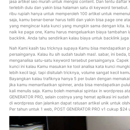
jasa artikel seo murah untuk mengisi content. Dan tentu dafta
terlebih dulu dan yakin bisa halaman satu di keyword tersebut
ribu rupiah hanya untuk memperoleh 100 artikel untuk memenu
saja, kamu benar-benar harus teliti dan yakin bisa page one a
yang mengincar kata kunci yang mungkin sama dengan kita. k
naik ke page one, Kamu harus mengeluarkan biaya tambahan l
backlink. Anda tahu sendirikan kalau biaya untuk backlink juga
Nah Kami kasih tau tricknya supaya Kamu bisa mendapatkan pen
persainganya. Kalau itu sih sudah taulah mas!. sabar, ini bed
menganalisa satu-satu keyword tersebut persainganya. Capek p
kunci ini kalau Kamu masukan ke tool analisa kata kunci mung
lebih kecil lagi. tapi disitulah tricknya, volume sangat kecil k
Bayangkan kalau trafiknya hanya 5 per bulan dengan memakai blo
jika kamu memanfaatkan spinner, anda bisa mendapatkan pulu
kali menulis saja. Kamu boleh memakai spintax in wordpress 
GENERATOR PRO, selain costnya yang hemat aplikasi ini sudah 
di wordpress dan jalankan dapat ratusan artikel unik untuk o
Per tahun untuk 1 web, POST GENERATOR PRO v1 cukup $24 unl