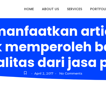
HOME
ABOUT US
SERVICES
PORTFOL
anfaatkan artic
k memperoleh b
litas dari jasa 
April 2, 2017
No Comments
-
-