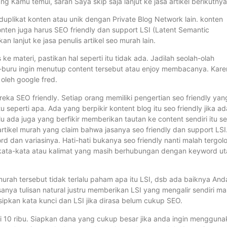
ng Kamu temui, saran Saya skip saja lanjut ke jasa artikel berikutnya
 duplikat konten atau unik dengan Private Blog Network lain. konten
onten juga harus SEO friendly dan support LSI (Latent Semantic
an lanjut ke jasa penulis artikel seo murah lain.
e materi, pastikan hal seperti itu tidak ada. Jadilah seolah-olah
-buru ingin menutup content tersebut atau enjoy membacanya. Kare
oleh google fred.
eka SEO friendly. Setiap orang memiliki pengertian seo friendly yan
seperti apa. Ada yang berpikir kontent blog itu seo friendly jika ad
lu ada juga yang berfikir memberikan tautan ke content sendiri itu s
artikel murah yang claim bahwa jasanya seo friendly dan support LSI
dan variasinya. Hati-hati bukanya seo friendly nanti malah tergol
d, kata-kata atau kalimat yang masih berhubungan dengan keyword u
murah tersebut tidak terlalu paham apa itu LSI, dsb ada baiknya And
sanya tulisan natural justru memberikan LSI yang mengalir sendiri m
isipkan kata kunci dan LSI jika dirasa belum cukup SEO.
i 10 ribu. Siapkan dana yang cukup besar jika anda ingin menggun