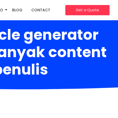
IO
BLOG
CONTACT
Get a Quote
le generator
anyak content
penulis