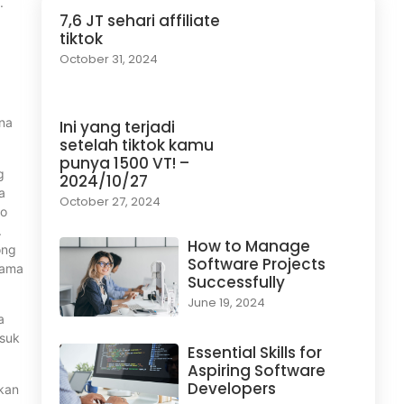
.
7,6 JT sehari affiliate
tiktok
October 31, 2024
na
Ini yang terjadi
setelah tiktok kamu
punya 1500 VT! –
g
2024/10/27
a
October 27, 2024
eo
.
How to Manage
ong
Software Projects
tama
Successfully
June 19, 2024
a
asuk
Essential Skills for
Aspiring Software
Developers
akan