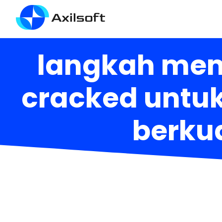
langkah mem
cracked untu
berkua