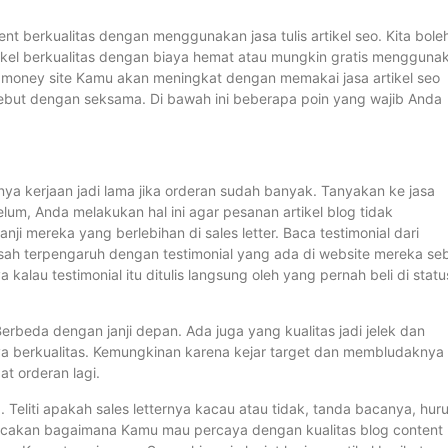
t berkualitas dengan menggunakan jasa tulis artikel seo. Kita bole
rtikel berkualitas dengan biaya hemat atau mungkin gratis mengguna
l. money site Kamu akan meningkat dengan memakai jasa artikel seo
rsebut dengan seksama. Di bawah ini beberapa poin yang wajib Anda
nya kerjaan jadi lama jika orderan sudah banyak. Tanyakan ke jasa
m, Anda melakukan hal ini agar pesanan artikel blog tidak
ji mereka yang berlebihan di sales letter. Baca testimonial dari
sah terpengaruh dengan testimonial yang ada di website mereka se
 kalau testimonial itu ditulis langsung oleh yang pernah beli di statu
erbeda dengan janji depan. Ada juga yang kualitas jadi jelek dan
a berkualitas. Kemungkinan karena kejar target dan membludaknya
t orderan lagi.
a. Teliti apakah sales letternya kacau atau tidak, tanda bacanya, huru
-acakan bagaimana Kamu mau percaya dengan kualitas blog content