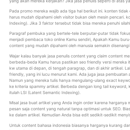
yang akan mereka kerjakan? Jika jasa penulis seperti di atas ya
Pada promo mereka wajib ada tiga hal berikut ini. konten tidak
harus mudah dipahami oleh visitor bukan oleh mesin pencari. k
Indexing). Jika 3 faktor tersebut tidak bisa mereka penuhi silahk
Paragraf pembuka yang bertele-tele berputar-putar tidak fokus k
menjadi pembaca toko online Kamu sendiri, Apakah Kamu buru
content yang mudah dipahami oleh manusia semakin disenangi 
Wajar kalau banyak jasa penulis content yang claim content mer
berbeda-beda Kamu harus pastikan seo friendly versi mereka itu 
kw utama di depan, di tengah paragrap, dan di akhir artikel. La
friendly, yang ini lucu menurut kami. Ada juga jasa pembuatan 
Namun yang mereka tulis hanya mengulang-ulang exact keyword 
ke kriteria spammy artikel. Berbeda dengan long tail keywor
itulah LSI (Latent Semantic Indexing).
Misal jasa buat artikel yang Anda ingin order karena harganya 
pesan saja content yang natural tanpa optimasi untuk SEO. Bia
ke dalam artikel. Kemudian Anda bisa edit sedikit-sedikit meny
Untuk content bahasa indonesia biasanya harganya kurang dar