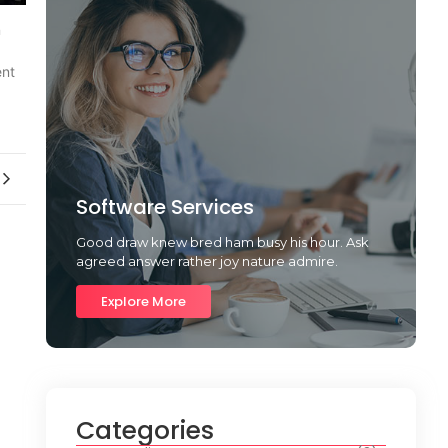
n
ent
Software Services
Good draw knew bred ham busy his hour. Ask
agreed answer rather joy nature admire.
Explore More
Categories