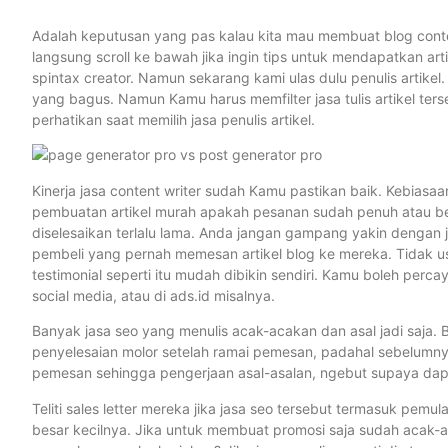
Adalah keputusan yang pas kalau kita mau membuat blog conten
langsung scroll ke bawah jika ingin tips untuk mendapatkan a
spintax creator. Namun sekarang kami ulas dulu penulis artike
yang bagus. Namun Kamu harus memfilter jasa tulis artikel te
perhatikan saat memilih jasa penulis artikel.
Kinerja jasa content writer sudah Kamu pastikan baik. Kebiasaa
pembuatan artikel murah apakah pesanan sudah penuh atau belu
diselesaikan terlalu lama. Anda jangan gampang yakin dengan jan
pembeli yang pernah memesan artikel blog ke mereka. Tidak u
testimonial seperti itu mudah dibikin sendiri. Kamu boleh percaya
social media, atau di ads.id misalnya.
Banyak jasa seo yang menulis acak-acakan dan asal jadi saja. B
penyelesaian molor setelah ramai pemesan, padahal sebelumny
pemesan sehingga pengerjaan asal-asalan, ngebut supaya dapa
Teliti sales letter mereka jika jasa seo tersebut termasuk pemul
besar kecilnya. Jika untuk membuat promosi saja sudah acak