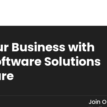
r Business with
ftware Solutions
ure
Join 