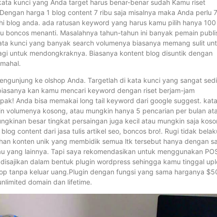
r kata kunci yang Anda target harus benar-benar sudah Kamu riset
. Dengan harga 1 blog content 7 ribu saja misalnya maka Anda perlu 
hi blog anda. ada ratusan keyword yang harus kamu pilih hanya 100
tau boncos menanti. Masalahnya tahun-tahun ini banyak pemain publi
ata kunci yang banyak search volumenya biasanya memang sulit un
agi untuk mendongkraknya. Biasanya kontent blog disuntik dengan
 mahal.
gunjung ke olshop Anda. Targetlah di kata kunci yang sangat sedi
a, biasanya kan kamu mencari keyword dengan riset berjam-jam
ak! Anda bisa memakai long tail keyword dari google suggest. kat
kin volumenya kosong, atau mungkin hanya 5 pencarian per bulan at
emungkinan besar tingkat persaingan juga kecil atau mungkin saja koso
g content dari jasa tulis artikel seo, boncos bro!. Rugi tidak belak
han konten unik yang membidik semua ltk tersebut hanya dengan s
atau yang lainnya. Tapi saya rekomendasikan untuk menggunakan PO
disajikan dalam bentuk plugin wordpress sehingga kamu tinggal up
lshop tanpa keluar uang.Plugin dengan fungsi yang sama harganya $5
imited domain dan lifetime.