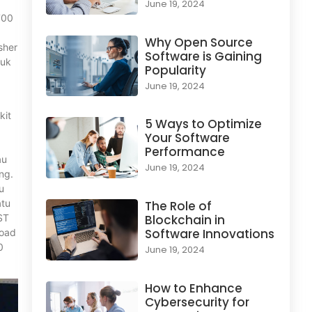
June 19, 2024
700
Why Open Source
sher
Software is Gaining
tuk
Popularity
June 19, 2024
kit
5 Ways to Optimize
Your Software
a
Performance
au
June 19, 2024
ng.
u
atu
The Role of
ST
Blockchain in
Software Innovations
load
0
June 19, 2024
How to Enhance
Cybersecurity for