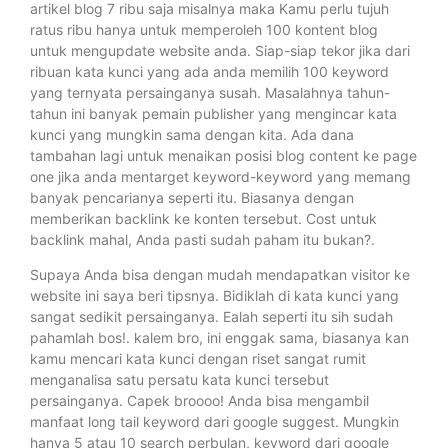
artikel blog 7 ribu saja misalnya maka Kamu perlu tujuh
ratus ribu hanya untuk memperoleh 100 kontent blog
untuk mengupdate website anda. Siap-siap tekor jika dari
ribuan kata kunci yang ada anda memilih 100 keyword
yang ternyata persainganya susah. Masalahnya tahun-
tahun ini banyak pemain publisher yang mengincar kata
kunci yang mungkin sama dengan kita. Ada dana
tambahan lagi untuk menaikan posisi blog content ke page
one jika anda mentarget keyword-keyword yang memang
banyak pencarianya seperti itu. Biasanya dengan
memberikan backlink ke konten tersebut. Cost untuk
backlink mahal, Anda pasti sudah paham itu bukan?.
Supaya Anda bisa dengan mudah mendapatkan visitor ke
website ini saya beri tipsnya. Bidiklah di kata kunci yang
sangat sedikit persainganya. Ealah seperti itu sih sudah
pahamlah bos!. kalem bro, ini enggak sama, biasanya kan
kamu mencari kata kunci dengan riset sangat rumit
menganalisa satu persatu kata kunci tersebut
persainganya. Capek broooo! Anda bisa mengambil
manfaat long tail keyword dari google suggest. Mungkin
hanya 5 atau 10 search perbulan, keyword dari google