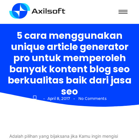
5 cara menggunakan
unique article generator
pro untuk memperoleh
banyak kontent blog seo
berkualitas baik dari jasa
seo
-
-
April 8, 2017
No Comments
Adalah pilihan yang bijaksana jika Kamu ingin mengisi