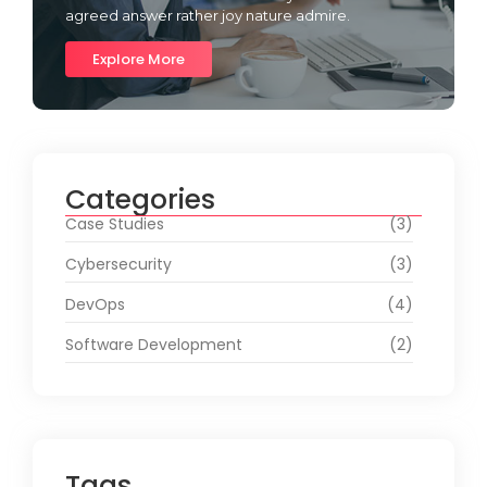
agreed answer rather joy nature admire.
Explore More
Categories
Case Studies
(3)
Cybersecurity
(3)
DevOps
(4)
Software Development
(2)
Tags