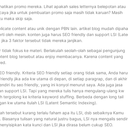
atikan promo mereka. Lihat apakah sales letternya belepotan atau
caya jika untuk pembuatan promo saja masih tidak karuan? Masih
tu maka skip saja.
uplicate content atau unik dengan PBN lain. artikel blog mudah dipah
i oleh mesin. konten juga harus SEO friendly dan support LSI (Late
 jika 3 faktor tersebut tidak mereka janjikan.
ar tidak fokus ke materi. Berlakulah seolah-olah sebagai pengunjung
ntent blog tersebut atau enjoy membacanya. Karena content yang
red.
O friendly. Kriteria SEO friendly setiap orang tidak sama, Anda haru
friendly jika ada kw utama di depan, di setiap paragrap, dan di akhir
endiri itu seo friendly, yang ini konyol menurut saya. Ada juga jasa
an support LSI. Tapi yang mereka tulis hanya mengulang-ulang kw
h tergolong ke kriteria keyword stuffing. Berbeda dengan long tail
an kw utama itulah LSI (Latent Semantic Indexing).
ah tersebut kurang terlalu faham apa itu LSI, dsb sebaiknya Kamu
 Biasanya tulisan yang natural justru bagus, LSI nya mengalis sendir
 menyisipkan kata kunci dan LSI jika dirasa belum cukup SEO.