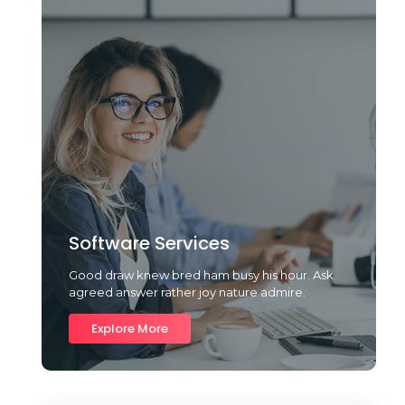
Software Services
Good draw knew bred ham busy his hour. Ask
agreed answer rather joy nature admire.
Explore More