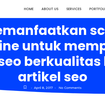
HOME
ABOUT US
SERVICES
PORTFOL
emanfaatkan scie
line untuk memp
seo berkualitas 
artikel seo
April 8, 2017
No Comments
-
-