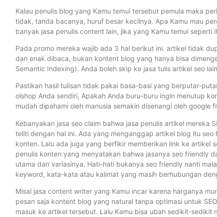
Kalau penulis blog yang Kamu temui tersebut pemula maka perh
tidak, tanda bacanya, huruf besar kecilnya. Apa Kamu mau per
banyak jasa penulis content lain, jika yang Kamu temui seperti i
Pada promo mereka wajib ada 3 hal berikut ini. artikel tidak d
dan enak dibaca, bukan kontent blog yang hanya bisa dimengert
Semantic Indexing). Anda boleh skip ke jasa tulis artikel seo lain
Pastikan hasil tulisan tidak pakai basa-basi yang berputar-put
olshop Anda sendiri, Apakah Anda buru-buru ingin menutup ko
mudah dipahami oleh manusia semakin disenangi oleh google f
Kebanyakan jasa seo claim bahwa jasa penulis artikel mereka SE
teliti dengan hal ini. Ada yang menganggap artikel blog itu seo 
konten. Lalu ada juga yang berfikir memberikan link ke artikel s
penulis konten yang menyatakan bahwa jasanya seo friendly d
utama dan variasinya. Hati-hati bukanya seo friendly nanti mala
keyword, kata-kata atau kalimat yang masih berhubungan deng
Misal jasa content writer yang Kamu incar karena harganya mur
pesan saja kontent blog yang natural tanpa optimasi untuk SEO.
masuk ke artikel tersebut. Lalu Kamu bisa ubah sedikit-sedikit