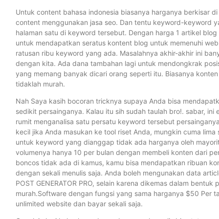
Untuk content bahasa indonesia biasanya harganya berkisar di
content menggunakan jasa seo. Dan tentu keyword-keyword yan
halaman satu di keyword tersebut. Dengan harga 1 artikel blo
untuk mendapatkan seratus kontent blog untuk memenuhi web a
ratusan ribu keyword yang ada. Masalahnya akhir-akhir ini b
dengan kita. Ada dana tambahan lagi untuk mendongkrak posisi
yang memang banyak dicari orang seperti itu. Biasanya konten d
tidaklah murah.
Nah Saya kasih bocoran tricknya supaya Anda bisa mendapatkan
sedikit persainganya. Kalau itu sih sudah taulah bro!. sabar, i
rumit menganalisa satu persatu keyword tersebut persainganya
kecil jika Anda masukan ke tool riset Anda, mungkin cuma lima 
untuk keyword yang dianggap tidak ada harganya oleh mayorit
volumenya hanya 10 per bulan dengan membeli konten dari penul
boncos tidak ada di kamus, kamu bisa mendapatkan ribuan kon
dengan sekali menulis saja. Anda boleh mengunakan data artic
POST GENERATOR PRO, selain karena dikemas dalam bentuk plu
murah.Software dengan fungsi yang sama harganya $50 Per 
unlimited website dan bayar sekali saja.