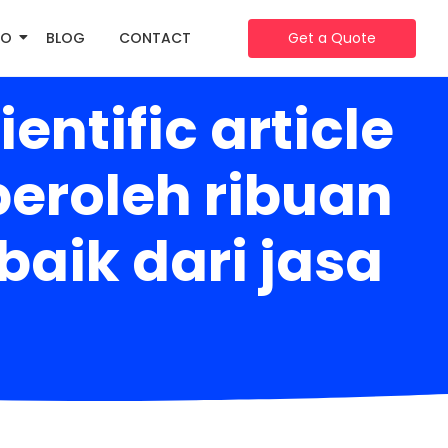
IO
BLOG
CONTACT
Get a Quote
ntific article
eroleh ribuan
baik dari jasa