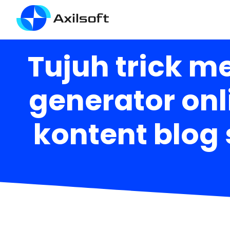
Tujuh trick m
generator on
kontent blog 