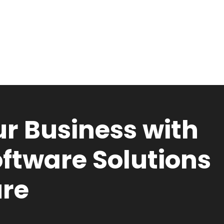
r Business with
ftware Solutions
ure