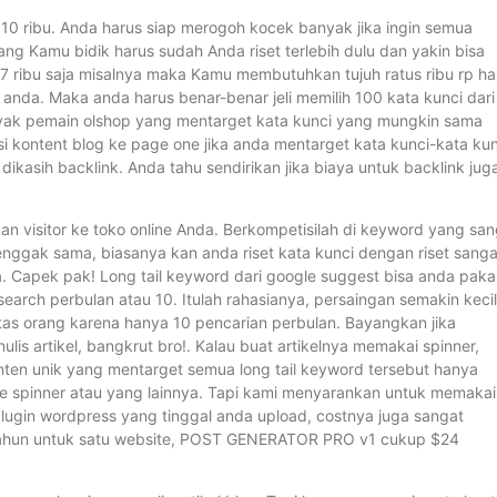
 10 ribu. Anda harus siap merogoh kocek banyak jika ingin semua
g Kamu bidik harus sudah Anda riset terlebih dulu dan yakin bisa
g 7 ribu saja misalnya maka Kamu membutuhkan tujuh ratus ribu rp h
nda. Maka anda harus benar-benar jeli memilih 100 kata kunci dari
anyak pemain olshop yang mentarget kata kunci yang mungkin sama
 kontent blog ke page one jika anda mentarget kata kunci-kata kun
ikasih backlink. Anda tahu sendirikan jika biaya untuk backlink jug
 visitor ke toko online Anda. Berkompetisilah di keyword yang san
ni enggak sama, biasanya kan anda riset kata kunci dengan riset sanga
. Capek pak! Long tail keyword dari google suggest bisa anda pakai
search perbulan atau 10. Itulah rahasianya, persaingan semakin kecil
as orang karena hanya 10 pencarian perbulan. Bayangkan jika
is artikel, bangkrut bro!. Kalau buat artikelnya memakai spinner,
ten unik yang mentarget semua long tail keyword tersebut hanya
le spinner atau yang lainnya. Tapi kami menyarankan untuk memakai
gin wordpress yang tinggal anda upload, costnya juga sangat
tahun untuk satu website, POST GENERATOR PRO v1 cukup $24