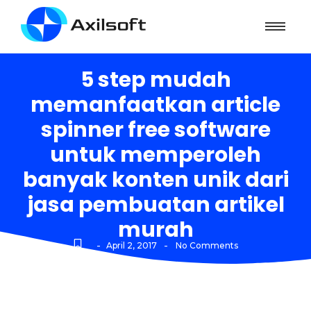
5 step mudah
memanfaatkan article
spinner free software
untuk memperoleh
banyak konten unik dari
jasa pembuatan artikel
murah
-
-
April 2, 2017
No Comments