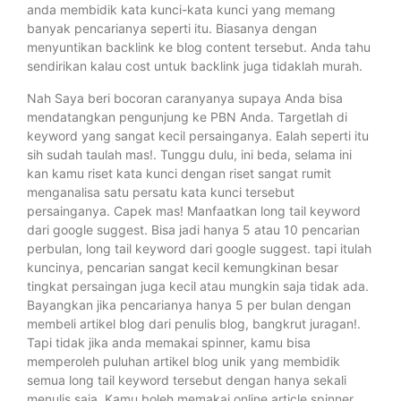
anda membidik kata kunci-kata kunci yang memang
banyak pencarianya seperti itu. Biasanya dengan
menyuntikan backlink ke blog content tersebut. Anda tahu
sendirikan kalau cost untuk backlink juga tidaklah murah.
Nah Saya beri bocoran caranyanya supaya Anda bisa
mendatangkan pengunjung ke PBN Anda. Targetlah di
keyword yang sangat kecil persainganya. Ealah seperti itu
sih sudah taulah mas!. Tunggu dulu, ini beda, selama ini
kan kamu riset kata kunci dengan riset sangat rumit
menganalisa satu persatu kata kunci tersebut
persainganya. Capek mas! Manfaatkan long tail keyword
dari google suggest. Bisa jadi hanya 5 atau 10 pencarian
perbulan, long tail keyword dari google suggest. tapi itulah
kuncinya, pencarian sangat kecil kemungkinan besar
tingkat persaingan juga kecil atau mungkin saja tidak ada.
Bayangkan jika pencarianya hanya 5 per bulan dengan
membeli artikel blog dari penulis blog, bangkrut juragan!.
Tapi tidak jika anda memakai spinner, kamu bisa
memperoleh puluhan artikel blog unik yang membidik
semua long tail keyword tersebut dengan hanya sekali
menulis saja. Kamu boleh memakai online article spinner