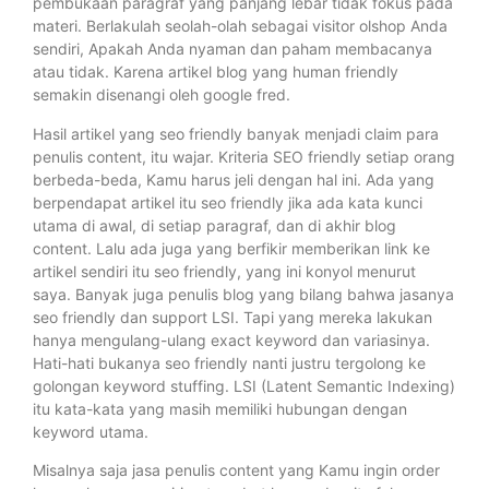
pembukaan paragraf yang panjang lebar tidak fokus pada
materi. Berlakulah seolah-olah sebagai visitor olshop Anda
sendiri, Apakah Anda nyaman dan paham membacanya
atau tidak. Karena artikel blog yang human friendly
semakin disenangi oleh google fred.
Hasil artikel yang seo friendly banyak menjadi claim para
penulis content, itu wajar. Kriteria SEO friendly setiap orang
berbeda-beda, Kamu harus jeli dengan hal ini. Ada yang
berpendapat artikel itu seo friendly jika ada kata kunci
utama di awal, di setiap paragraf, dan di akhir blog
content. Lalu ada juga yang berfikir memberikan link ke
artikel sendiri itu seo friendly, yang ini konyol menurut
saya. Banyak juga penulis blog yang bilang bahwa jasanya
seo friendly dan support LSI. Tapi yang mereka lakukan
hanya mengulang-ulang exact keyword dan variasinya.
Hati-hati bukanya seo friendly nanti justru tergolong ke
golongan keyword stuffing. LSI (Latent Semantic Indexing)
itu kata-kata yang masih memiliki hubungan dengan
keyword utama.
Misalnya saja jasa penulis content yang Kamu ingin order