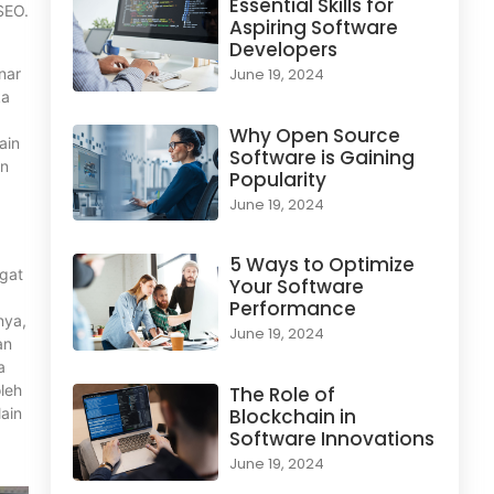
Essential Skills for
SEO.
Aspiring Software
Developers
nar
June 19, 2024
ka
Why Open Source
ain
Software is Gaining
an
Popularity
June 19, 2024
5 Ways to Optimize
ngat
Your Software
Performance
nya,
June 19, 2024
an
a
leh
The Role of
ain
Blockchain in
Software Innovations
June 19, 2024