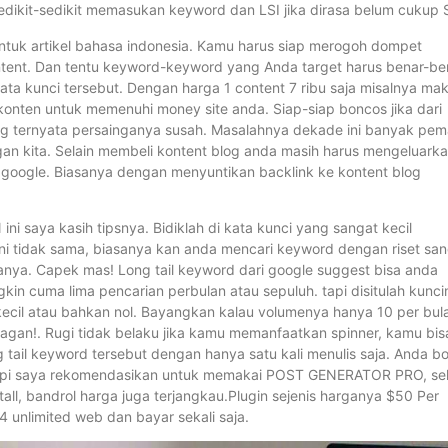
 sedikit-sedikit memasukan keyword dan LSI jika dirasa belum cukup 
untuk artikel bahasa indonesia. Kamu harus siap merogoh dompet
ntent. Dan tentu keyword-keyword yang Anda target harus benar-be
kata kunci tersebut. Dengan harga 1 content 7 ribu saja misalnya ma
onten untuk memenuhi money site anda. Siap-siap boncos jika dari
g ternyata persainganya susah. Masalahnya dekade ini banyak pem
n kita. Selain membeli kontent blog anda masih harus mengeluark
u google. Biasanya dengan menyuntikan backlink ke kontent blog
saya kasih tipsnya. Bidiklah di kata kunci yang sangat kecil
 ini tidak sama, biasanya kan anda mencari keyword dengan riset sa
itanya. Capek mas! Long tail keyword dari google suggest bisa anda
kin cuma lima pencarian perbulan atau sepuluh. tapi disitulah kunci
kecil atau bahkan nol. Bayangkan kalau volumenya hanya 10 per bul
uragan!. Rugi tidak belaku jika kamu memanfaatkan spinner, kamu bis
ail keyword tersebut dengan hanya satu kali menulis saja. Anda bo
 Tapi saya rekomendasikan untuk memakai POST GENERATOR PRO, sel
ll, bandrol harga juga terjangkau.Plugin sejenis harganya $50 Per
unlimited web dan bayar sekali saja.