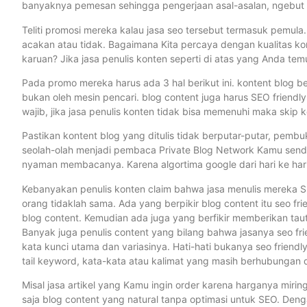
banyaknya pemesan sehingga pengerjaan asal-asalan, ngebut su
Teliti promosi mereka kalau jasa seo tersebut termasuk pemula
acakan atau tidak. Bagaimana Kita percaya dengan kualitas kont
karuan? Jika jasa penulis konten seperti di atas yang Anda temui
Pada promo mereka harus ada 3 hal berikut ini. kontent blog be
bukan oleh mesin pencari. blog content juga harus SEO friendly
wajib, jika jasa penulis konten tidak bisa memenuhi maka skip ke
Pastikan kontent blog yang ditulis tidak berputar-putar, pembu
seolah-olah menjadi pembaca Private Blog Network Kamu sendir
nyaman membacanya. Karena algortima google dari hari ke ha
Kebanyakan penulis konten claim bahwa jasa menulis mereka SEO f
orang tidaklah sama. Ada yang berpikir blog content itu seo fri
blog content. Kemudian ada juga yang berfikir memberikan tautan
Banyak juga penulis content yang bilang bahwa jasanya seo fr
kata kunci utama dan variasinya. Hati-hati bukanya seo friend
tail keyword, kata-kata atau kalimat yang masih berhubungan 
Misal jasa artikel yang Kamu ingin order karena harganya miri
saja blog content yang natural tanpa optimasi untuk SEO. Deng