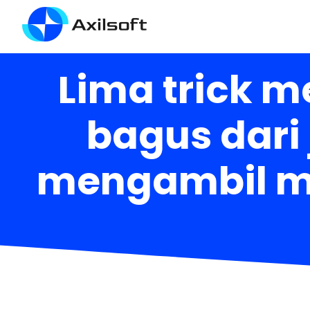
Lima trick 
bagus dari 
mengambil man