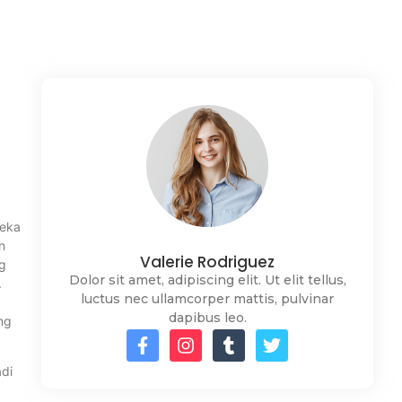
reka
n
Valerie Rodriguez
g
Dolor sit amet, adipiscing elit. Ut elit tellus,
.
luctus nec ullamcorper mattis, pulvinar
dapibus leo.
ng
adi