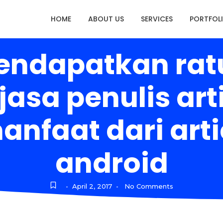
HOME
ABOUT US
SERVICES
PORTFOL
mendapatkan rat
jasa penulis ar
faat dari artic
android
April 2, 2017
No Comments
-
-