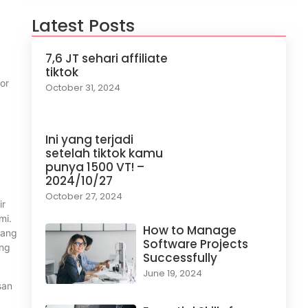
Latest Posts
7,6 JT sehari affiliate
tiktok
or
October 31, 2024
Ini yang terjadi
setelah tiktok kamu
punya 1500 VT! –
2024/10/27
October 27, 2024
ir
mi.
How to Manage
lang
Software Projects
ong
Successfully
June 19, 2024
san