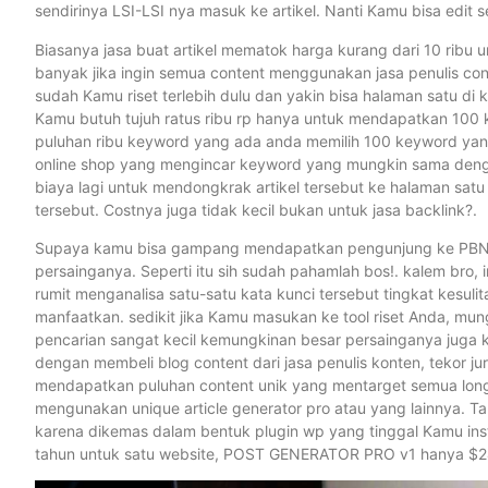
sendirinya LSI-LSI nya masuk ke artikel. Nanti Kamu bisa edit
Biasanya jasa buat artikel mematok harga kurang dari 10 ribu 
banyak jika ingin semua content menggunakan jasa penulis co
sudah Kamu riset terlebih dulu dan yakin bisa halaman satu di 
Kamu butuh tujuh ratus ribu rp hanya untuk mendapatkan 100 k
puluhan ribu keyword yang ada anda memilih 100 keyword yan
online shop yang mengincar keyword yang mungkin sama denga
biaya lagi untuk mendongkrak artikel tersebut ke halaman sat
tersebut. Costnya juga tidak kecil bukan untuk jasa backlink?.
Supaya kamu bisa gampang mendapatkan pengunjung ke PBN ini 
persainganya. Seperti itu sih sudah pahamlah bos!. kalem bro,
rumit menganalisa satu-satu kata kunci tersebut tingkat kesul
manfaatkan. sedikit jika Kamu masukan ke tool riset Anda, mung
pencarian sangat kecil kemungkinan besar persainganya juga 
dengan membeli blog content dari jasa penulis konten, tekor j
mendapatkan puluhan content unik yang mentarget semua long t
mengunakan unique article generator pro atau yang lainnya.
karena dikemas dalam bentuk plugin wp yang tinggal Kamu insta
tahun untuk satu website, POST GENERATOR PRO v1 hanya $24 