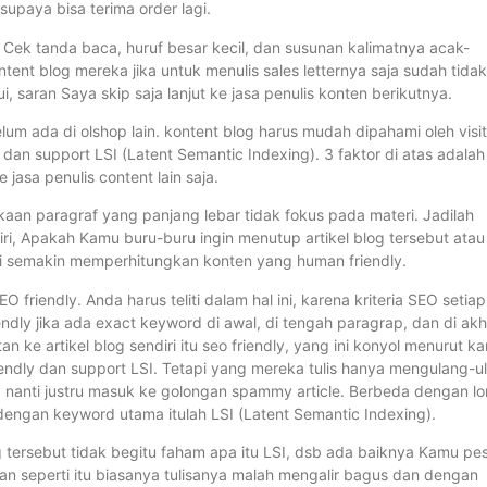
paya bisa terima order lagi.
. Cek tanda baca, huruf besar kecil, dan susunan kalimatnya acak-
ent blog mereka jika untuk menulis sales letternya saja sudah tidak
, saran Saya skip saja lanjut ke jasa penulis konten berikutnya.
lum ada di olshop lain. kontent blog harus mudah dipahami oleh visit
 dan support LSI (Latent Semantic Indexing). 3 faktor di atas adalah
 jasa penulis content lain saja.
kaan paragraf yang panjang lebar tidak fokus pada materi. Jadilah
i, Apakah Kamu buru-buru ingin menutup artikel blog tersebut atau
ri semakin memperhitungkan konten yang human friendly.
riendly. Anda harus teliti dalam hal ini, karena kriteria SEO setiap
endly jika ada exact keyword di awal, di tengah paragrap, dan di akh
 ke artikel blog sendiri itu seo friendly, yang ini konyol menurut ka
iendly dan support LSI. Tetapi yang mereka tulis hanya mengulang-u
ly nanti justru masuk ke golongan spammy article. Berbeda dengan l
dengan keyword utama itulah LSI (Latent Semantic Indexing).
ng tersebut tidak begitu faham apa itu LSI, dsb ada baiknya Kamu pe
an seperti itu biasanya tulisanya malah mengalir bagus dan dengan