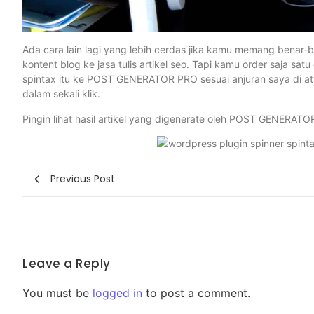
Ada cara lain lagi yang lebih cerdas jika kamu memang benar-be
kontent blog ke jasa tulis artikel seo. Tapi kamu order saja sat
spintax itu ke POST GENERATOR PRO sesuai anjuran saya di ata
dalam sekali klik.
Pingin lihat hasil artikel yang digenerate oleh POST GENERATO
Previous Post
Leave a Reply
You must be
logged in
to post a comment.