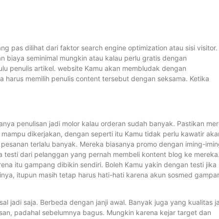
g pas dilihat dari faktor search engine optimization atau sisi visitor.
an biaya seminimal mungkin atau kalau perlu gratis dengan
dulu penulis artikel. website Kamu akan membludak dengan
a harus memilih penulis content tersebut dengan seksama. Ketika
saanya penulisan jadi molor kalau orderan sudah banyak. Pastikan me
 mampu dikerjakan, dengan seperti itu Kamu tidak perlu kawatir aka
pesanan terlalu banyak. Mereka biasanya promo dengan iming-imin
a testi dari pelanggan yang pernah membeli kontent blog ke mereka
rena itu gampang dibikin sendiri. Boleh Kamu yakin dengan testi jika
dinya, itupun masih tetap harus hati-hati karena akun sosmed gampa
l jadi saja. Berbeda dengan janji awal. Banyak juga yang kualitas j
esan, padahal sebelumnya bagus. Mungkin karena kejar target dan