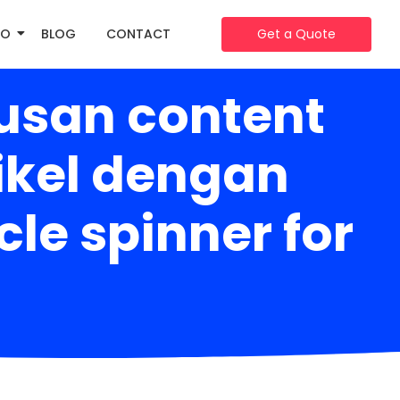
IO
BLOG
CONTACT
Get a Quote
usan content
tikel dengan
le spinner for