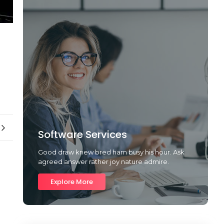
Software Services
Good draw knew bred ham busy his hour. Ask
agreed answer rather joy nature admire.
Explore More