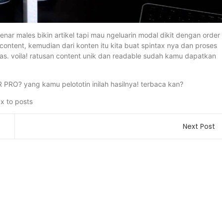
nar males bikin artikel tapi mau ngeluarin modal dikit dengan order
u content, kemudian dari konten itu kita buat spintax nya dan proses
s. voila! ratusan content unik dan readable sudah kamu dapatkan
R PRO? yang kamu pelototin inilah hasilnya! terbaca kan?
Next Post