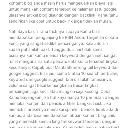
kontent blog anda masih harus mengeluarkan biaya lagi
untuk menaikan content tersebut ke halaman satu google.
Biasanya artikel blog disuntik dengan backlink. Kamu tahu
sendirikan jika cost untuk backlink juga tidaklah murah.
Nah Saya kasih Tahu tricknya supaya Kamu bisa
mendapatkan pengunjung ke PBN Anda. Targetlah di kata
kunci yang sangat sedikit persainganya. Kalau itu sih
sudah pahamlah pak!. Tunggu dulu, ini tidak sama,
biasanya kan kamu mencari keyword dengan riset sangat
rumit menganalisa satu persatu kata kunci tersebut tingkat
kesulitanya. Capek buu! Manfaatkan long tail keyword dari
google suggest. Bisa jadi cuma 5 atau 10 search perbulan,
keyword dari google suggest. tapi disitulah rahasianya,
volume sangat kecil kemungkinan besar tingkat
persaingan juga kecil atau mungkin saja kosong. Coba
Kamu bayangkan jika trafiknya hanya 10 per bulan dengan
memakai konten dari penulis artikel, bangkrut sis!. Jika
membikin artikelnya memakai spinner, boncos tidak ada di
kamus, anda bisa mendapatkan ribuan kontent blog unik
yang membidik semua long tail keyword tersebut dengan
hanya satu kali menulis saja. Kamu boleh mengunakan best