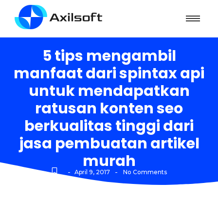
5 tips mengambil
manfaat dari spintax api
untuk mendapatkan
ratusan konten seo
berkualitas tinggi dari
jasa pembuatan artikel
murah
-
-
April 9, 2017
No Comments