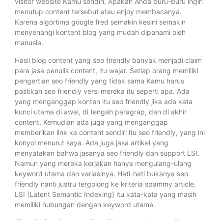
visitor website Kamu sendiri, Apakah Anda buru-buru ingin
menutup content tersebut atau enjoy membacanya.
Karena algortima google fred semakin kesini semakin
menyenangi kontent blog yang mudah dipahami oleh
manusia.
Hasil blog content yang seo friendly banyak menjadi claim
para jasa penulis content, itu wajar. Setiap orang memiliki
pengertian seo friendly yang tidak sama Kamu harus
pastikan seo friendly versi mereka itu seperti apa. Ada
yang menganggap konten itu seo friendly jika ada kata
kunci utama di awal, di tengah paragrap, dan di akhir
content. Kemudian ada juga yang menganggap
memberikan link ke content sendiri itu seo friendly, yang ini
konyol menurut saya. Ada juga jasa artikel yang
menyatakan bahwa jasanya seo friendly dan support LSI.
Namun yang mereka kerjakan hanya mengulang-ulang
keyword utama dan variasinya. Hati-hati bukanya seo
friendly nanti justru tergolong ke kriteria spammy article.
LSI (Latent Semantic Indexing) itu kata-kata yang masih
memiliki hubungan dengan keyword utama.