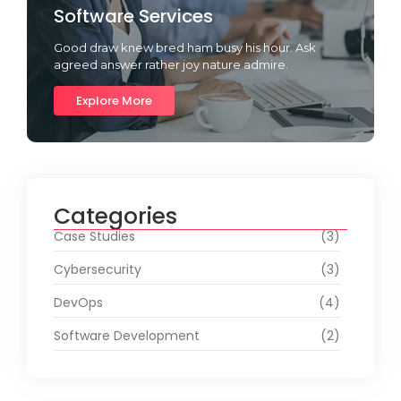
Software Services
Good draw knew bred ham busy his hour. Ask
agreed answer rather joy nature admire.
Explore More
Categories
Case Studies
(3)
Cybersecurity
(3)
DevOps
(4)
Software Development
(2)