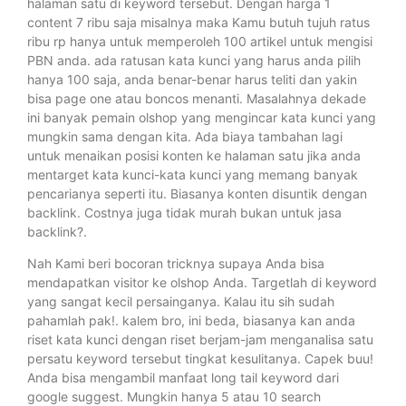
halaman satu di keyword tersebut. Dengan harga 1
content 7 ribu saja misalnya maka Kamu butuh tujuh ratus
ribu rp hanya untuk memperoleh 100 artikel untuk mengisi
PBN anda. ada ratusan kata kunci yang harus anda pilih
hanya 100 saja, anda benar-benar harus teliti dan yakin
bisa page one atau boncos menanti. Masalahnya dekade
ini banyak pemain olshop yang mengincar kata kunci yang
mungkin sama dengan kita. Ada biaya tambahan lagi
untuk menaikan posisi konten ke halaman satu jika anda
mentarget kata kunci-kata kunci yang memang banyak
pencarianya seperti itu. Biasanya konten disuntik dengan
backlink. Costnya juga tidak murah bukan untuk jasa
backlink?.
Nah Kami beri bocoran tricknya supaya Anda bisa
mendapatkan visitor ke olshop Anda. Targetlah di keyword
yang sangat kecil persainganya. Kalau itu sih sudah
pahamlah pak!. kalem bro, ini beda, biasanya kan anda
riset kata kunci dengan riset berjam-jam menganalisa satu
persatu keyword tersebut tingkat kesulitanya. Capek buu!
Anda bisa mengambil manfaat long tail keyword dari
google suggest. Mungkin hanya 5 atau 10 search