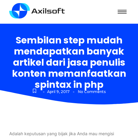
Sembilan step mudah
mendapatkan banyak
artikel dari jasa penulis
konten memanfaatkan
spintax in php
-
-
April 9, 2017
No Comments
Adalah keputusan yang bijak jika Anda mau mengisi