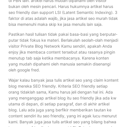
di PBN lain. artikel harus mudah dipahami oleh visitor
bukan oleh mesin pencari. Harus hukumnya artikel harus
seo friendly dan support LSI (Latent Semantic Indexing). 3
faktor di atas adalah wajib, jika jasa artikel seo murah tidak
bisa memenuhi maka skip ke jasa menulis lain saja.
Pastikan hasil tulisan tidak pakai basa-basi yang berputar-
putar tidak fokus ke materi. Berlakulah seolah-olah menjadi
visitor Private Blog Network Kamu sendiri, apakah Anda
enjoy jika membaca content tersebut atau rasanya pingin
menutup tab saja ketika membacanya. Karena konten
yang mudah dipahami oleh manusia semakin disenangi
oleh google fred.
Wajar kalau banyak jasa tulis artikel seo yang claim kontent
blog mereka SEO friendly. Kriteria SEO friendly setiap
orang tidaklah sama, Kamu harus jeli dengan hal ini. Ada
yang menganggap artikel blog itu seo friendly jika ada kw
utama di depan, di setiap paragraf, dan di akhir artikel
blog. Lalu ada juga yang berfikir memberikan tautan ke
content sendiri itu seo friendly, yang ini agak lucu menurut
kami. Banyak juga jasa tulis artikel seo yang bilang bahwa