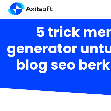
5 trick me
generator unt
blog seo berk