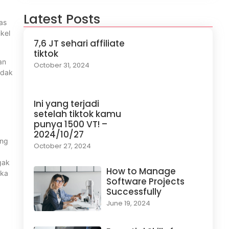
Latest Posts
as
ikel
7,6 JT sehari affiliate
tiktok
an
October 31, 2024
idak
g
Ini yang terjadi
setelah tiktok kamu
punya 1500 VT! –
2024/10/27
ang
October 27, 2024
gak
How to Manage
eka
Software Projects
Successfully
June 19, 2024