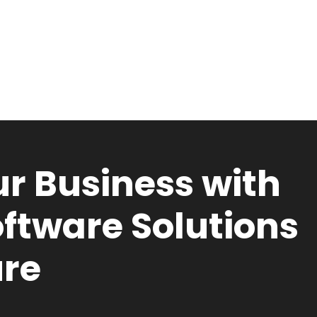
r Business with
ftware Solutions
ure