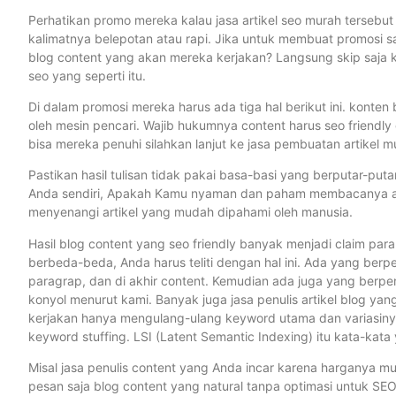
Perhatikan promo mereka kalau jasa artikel seo murah tersebut
kalimatnya belepotan atau rapi. Jika untuk membuat promosi
blog content yang akan mereka kerjakan? Langsung skip saja ke 
seo yang seperti itu.
Di dalam promosi mereka harus ada tiga hal berikut ini. konten 
oleh mesin pencari. Wajib hukumnya content harus seo friendly 
bisa mereka penuhi silahkan lanjut ke jasa pembuatan artikel mu
Pastikan hasil tulisan tidak pakai basa-basi yang berputar-puta
Anda sendiri, Apakah Kamu nyaman dan paham membacanya atau
menyenangi artikel yang mudah dipahami oleh manusia.
Hasil blog content yang seo friendly banyak menjadi claim para 
berbeda-beda, Anda harus teliti dengan hal ini. Ada yang berpen
paragrap, dan di akhir content. Kemudian ada juga yang berpend
konyol menurut kami. Banyak juga jasa penulis artikel blog ya
kerjakan hanya mengulang-ulang keyword utama dan variasinya. H
keyword stuffing. LSI (Latent Semantic Indexing) itu kata-kat
Misal jasa penulis content yang Anda incar karena harganya mu
pesan saja blog content yang natural tanpa optimasi untuk SEO