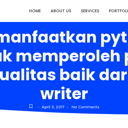
HOME
ABOUT US
SERVICES
PORTFOL
manfaatkan pyt
uk memperoleh p
ualitas baik dar
writer
April 3, 2017
No Comments
-
-