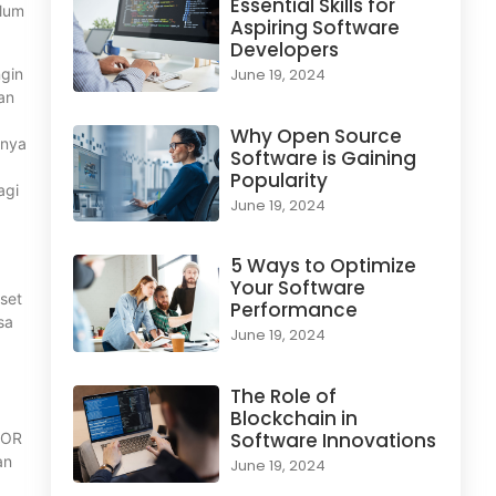
Essential Skills for
elum
Aspiring Software
Developers
ngin
June 19, 2024
an
Why Open Source
anya
Software is Gaining
Popularity
agi
June 19, 2024
5 Ways to Optimize
Your Software
iset
Performance
sa
June 19, 2024
The Role of
Blockchain in
Software Innovations
TOR
an
June 19, 2024
1