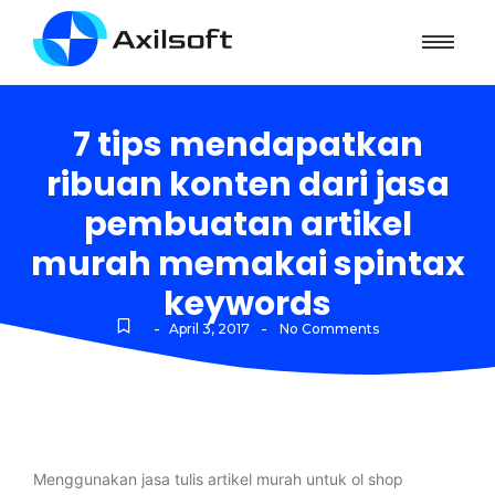
7 tips mendapatkan
ribuan konten dari jasa
pembuatan artikel
murah memakai spintax
keywords
-
-
April 3, 2017
No Comments
Menggunakan jasa tulis artikel murah untuk ol shop