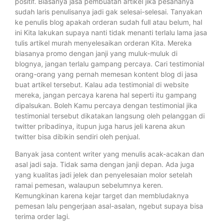
positif. Biasanya jasa pembuatan artikel jika pesananya
sudah laris penulisanya jadi gak selesai-selesai. Tanyakan
ke penulis blog apakah orderan sudah full atau belum, hal
ini Kita lakukan supaya nanti tidak menanti terlalu lama jasa
tulis artikel murah menyelesaikan orderan Kita. Mereka
biasanya promo dengan janji yang muluk-muluk di
blognya, jangan terlalu gampang percaya. Cari testimonial
orang-orang yang pernah memesan kontent blog di jasa
buat artikel tersebut. Kalau ada testimonial di website
mereka, jangan percaya karena hal seperti itu gampang
dipalsukan. Boleh Kamu percaya dengan testimonial jika
testimonial tersebut dikatakan langsung oleh pelanggan di
twitter pribadinya, itupun juga harus jeli karena akun
twitter bisa dibikin sendiri oleh penjual.
Banyak jasa content writer yang menulis acak-acakan dan
asal jadi saja. Tidak sama dengan janji depan. Ada juga
yang kualitas jadi jelek dan penyelesaian molor setelah
ramai pemesan, walaupun sebelumnya keren.
Kemungkinan karena kejar target dan membludaknya
pemesan lalu pengerjaan asal-asalan, ngebut supaya bisa
terima order lagi.