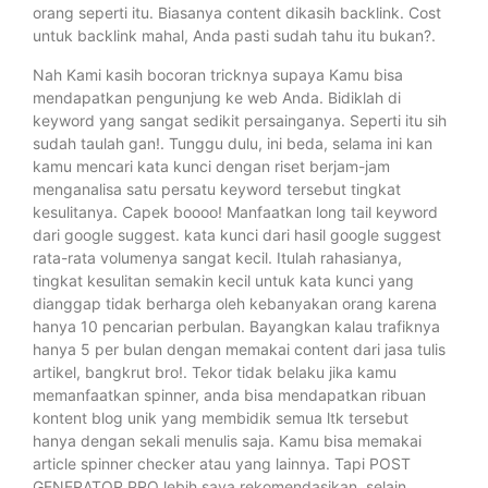
orang seperti itu. Biasanya content dikasih backlink. Cost
untuk backlink mahal, Anda pasti sudah tahu itu bukan?.
Nah Kami kasih bocoran tricknya supaya Kamu bisa
mendapatkan pengunjung ke web Anda. Bidiklah di
keyword yang sangat sedikit persainganya. Seperti itu sih
sudah taulah gan!. Tunggu dulu, ini beda, selama ini kan
kamu mencari kata kunci dengan riset berjam-jam
menganalisa satu persatu keyword tersebut tingkat
kesulitanya. Capek boooo! Manfaatkan long tail keyword
dari google suggest. kata kunci dari hasil google suggest
rata-rata volumenya sangat kecil. Itulah rahasianya,
tingkat kesulitan semakin kecil untuk kata kunci yang
dianggap tidak berharga oleh kebanyakan orang karena
hanya 10 pencarian perbulan. Bayangkan kalau trafiknya
hanya 5 per bulan dengan memakai content dari jasa tulis
artikel, bangkrut bro!. Tekor tidak belaku jika kamu
memanfaatkan spinner, anda bisa mendapatkan ribuan
kontent blog unik yang membidik semua ltk tersebut
hanya dengan sekali menulis saja. Kamu bisa memakai
article spinner checker atau yang lainnya. Tapi POST
GENERATOR PRO lebih saya rekomendasikan, selain