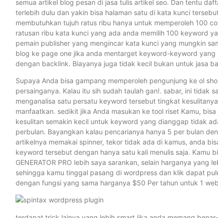
semua artikel blog pesan di jasa tulis artikel seo. Dan tentu d
terlebih dulu dan yakin bisa halaman satu di kata kunci terseb
membutuhkan tujuh ratus ribu hanya untuk memperoleh 100 cont
ratusan ribu kata kunci yang ada anda memilih 100 keyword yan
pemain publisher yang mengincar kata kunci yang mungkin sama
blog ke page one jika anda mentarget keyword-keyword yang me
dengan backlink. Biayanya juga tidak kecil bukan untuk jasa ba
Supaya Anda bisa gampang memperoleh pengunjung ke ol shop in
persainganya. Kalau itu sih sudah taulah gan!. sabar, ini tidak
menganalisa satu persatu keyword tersebut tingkat kesulitany
manfaatkan. sedikit jika Anda masukan ke tool riset Kamu, bisa 
kesulitan semakin kecil untuk keyword yang dianggap tidak a
perbulan. Bayangkan kalau pencarianya hanya 5 per bulan deng
artikelnya memakai spinner, tekor tidak ada di kamus, anda bi
keyword tersebut dengan hanya satu kali menulis saja. Kamu bi
GENERATOR PRO lebih saya sarankan, selain harganya yang leb
sehingga kamu tinggal pasang di wordpress dan klik dapat pulu
dengan fungsi yang sama harganya $50 Per tahun untuk 1 we
terdapat trick lainya yang lebih smart jika anda memang benar