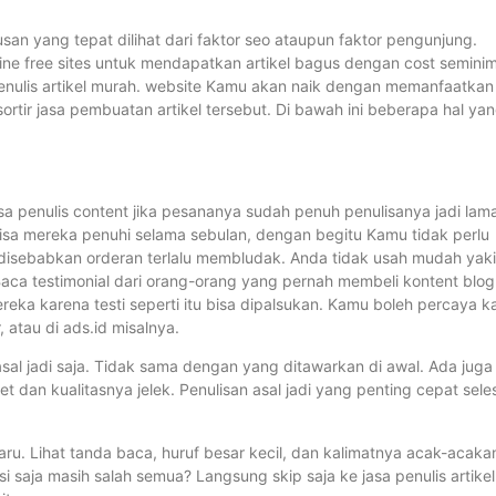
an yang tepat dilihat dari faktor seo ataupun faktor pengunjung.
ine free sites untuk mendapatkan artikel bagus dengan cost semini
u penulis artikel murah. website Kamu akan naik dengan memanfaatkan
ortir jasa pembuatan artikel tersebut. Di bawah ini beberapa hal ya
sa penulis content jika pesananya sudah penuh penulisanya jadi lam
a mereka penuhi selama sebulan, dengan begitu Kamu tidak perlu
disebabkan orderan terlalu membludak. Anda tidak usah mudah yak
Baca testimonial dari orang-orang yang pernah membeli kontent blog
reka karena testi seperti itu bisa dipalsukan. Kamu boleh percaya k
r, atau di ads.id misalnya.
asal jadi saja. Tidak sama dengan yang ditawarkan di awal. Ada juga
t dan kualitasnya jelek. Penulisan asal jadi yang penting cepat sele
aru. Lihat tanda baca, huruf besar kecil, dan kalimatnya acak-acaka
saja masih salah semua? Langsung skip saja ke jasa penulis artikel