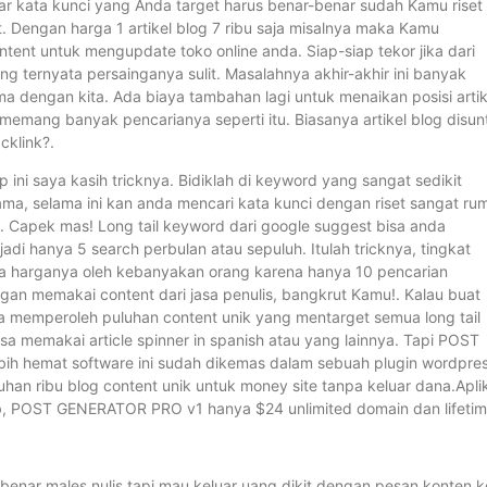
aftar kata kunci yang Anda target harus benar-benar sudah Kamu riset
ut. Dengan harga 1 artikel blog 7 ribu saja misalnya maka Kamu
ent untuk mengupdate toko online anda. Siap-siap tekor jika dari
g ternyata persainganya sulit. Masalahnya akhir-akhir ini banyak
 dengan kita. Ada biaya tambahan lagi untuk menaikan posisi artik
mang banyak pencarianya seperti itu. Biasanya artikel blog disun
cklink?.
i saya kasih tricknya. Bidiklah di keyword yang sangat sedikit
 sama, selama ini kan anda mencari kata kunci dengan riset sangat rum
a. Capek mas! Long tail keyword dari google suggest bisa anda
jadi hanya 5 search perbulan atau sepuluh. Itulah tricknya, tingkat
da harganya oleh kebanyakan orang karena hanya 10 pencarian
an memakai content dari jasa penulis, bangkrut Kamu!. Kalau buat
sa memperoleh puluhan content unik yang mentarget semua long tail
sa memakai article spinner in spanish atau yang lainnya. Tapi POST
ih hemat software ini sudah dikemas dalam sebuah plugin wordpre
han ribu blog content unik untuk money site tanpa keluar dana.Apli
b, POST GENERATOR PRO v1 hanya $24 unlimited domain dan lifetim
-benar males nulis tapi mau keluar uang dikit dengan pesan konten k