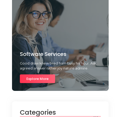
Software Services
Good draw knew bred ham busy his hour. Ask
agreed answer rather joy nature admire.
Explore More
Categories