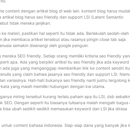
itu.
icate content dengan artikel blog di web lain. kontent blog harus muda
 artikel blog harus seo friendly dan support LSI (Latent Semantic
sebut tidak mereka janjikan.
e materi, pastikan hal seperti itu tidak ada. Berlakulah seolah-olah
jika membaca artikel tersebut atau rasanya pingin close tab saja
nusia semakin disenangi oleh google penguin.
mereka SEO friendly. Setiap orang memiliki kriteria seo friendly ya
erti apa. Ada yang berpikir artikel itu seo friendly jika ada keyword
ian ada juga yang menganggap memberikan link ke content sendiri itu
 penulis yang claim bahwa jasanya seo friendly dan support LSI. Nam
variasinya. Hati-hati bukanya seo friendly nanti justru tergolong 
ata-kata yang masih memiliki hubungan dengan kw utama.
ganya miring tersebut kurang terlalu paham apa itu LSI, dsb sebaik
uk SEO. Dengan seperti itu biasanya tulisanya malah mengalir bagus
a bisa ubah sedikit-sedikit memasukan keyword dan LSI jika dirasa
u untuk content bahasa indonesia. Siap-siap dana yang banyak jika i