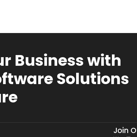
r Business with
ftware Solutions
ure
Join 