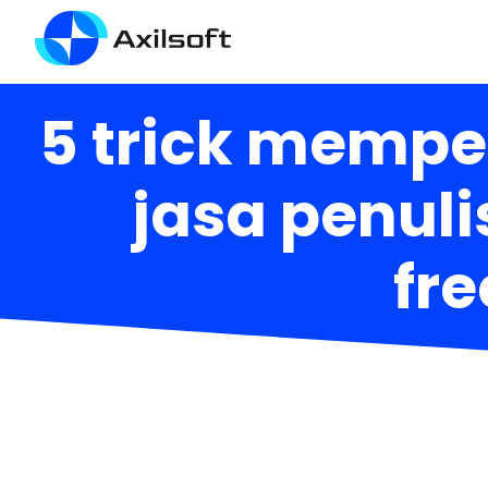
5 trick mempe
jasa penul
fre