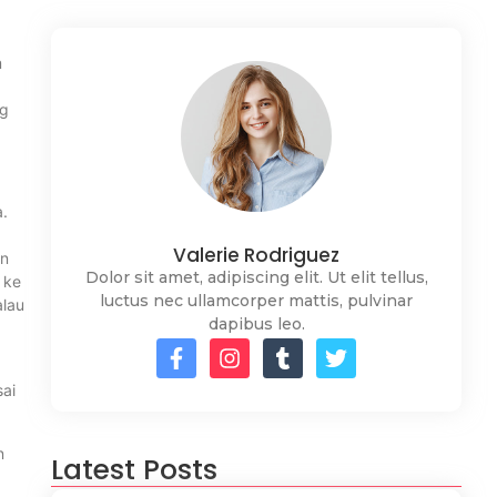
m
ng
a.
Valerie Rodriguez
in
Dolor sit amet, adipiscing elit. Ut elit tellus,
 ke
luctus nec ullamcorper mattis, pulvinar
alau
dapibus leo.
sai
n
Latest Posts