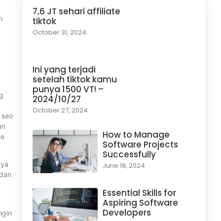
7,6 JT sehari affiliate
h
tiktok
October 31, 2024
Ini yang terjadi
setelah tiktok kamu
punya 1500 VT! –
ng
2024/10/27
October 27, 2024
 seo
un
How to Manage
ke
Software Projects
Successfully
nya
June 19, 2024
 dan
Essential Skills for
Aspiring Software
Developers
ngin