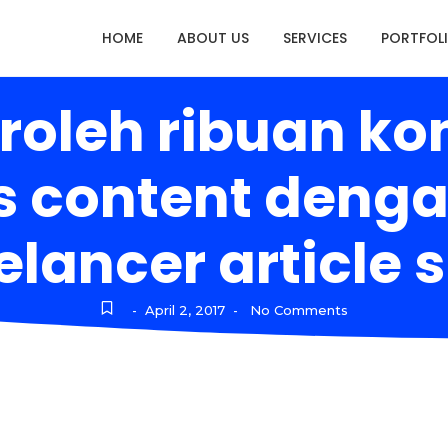
HOME
ABOUT US
SERVICES
PORTFOL
roleh ribuan kon
is content den
elancer article 
April 2, 2017
No Comments
-
-