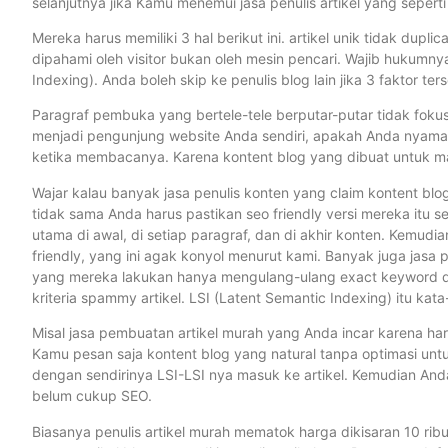
selanjutnya jika Kamu menemui jasa penulis artikel yang seperti 
Mereka harus memiliki 3 hal berikut ini. artikel unik tidak dupl
dipahami oleh visitor bukan oleh mesin pencari. Wajib hukumnya
Indexing). Anda boleh skip ke penulis blog lain jika 3 faktor ter
Paragraf pembuka yang bertele-tele berputar-putar tidak fokus k
menjadi pengunjung website Anda sendiri, apakah Anda nyaman 
ketika membacanya. Karena kontent blog yang dibuat untuk ma
Wajar kalau banyak jasa penulis konten yang claim kontent blog 
tidak sama Anda harus pastikan seo friendly versi mereka itu sep
utama di awal, di setiap paragraf, dan di akhir konten. Kemud
friendly, yang ini agak konyol menurut kami. Banyak juga jasa
yang mereka lakukan hanya mengulang-ulang exact keyword dan 
kriteria spammy artikel. LSI (Latent Semantic Indexing) itu k
Misal jasa pembuatan artikel murah yang Anda incar karena har
Kamu pesan saja kontent blog yang natural tanpa optimasi unt
dengan sendirinya LSI-LSI nya masuk ke artikel. Kemudian And
belum cukup SEO.
Biasanya penulis artikel murah mematok harga dikisaran 10 rib