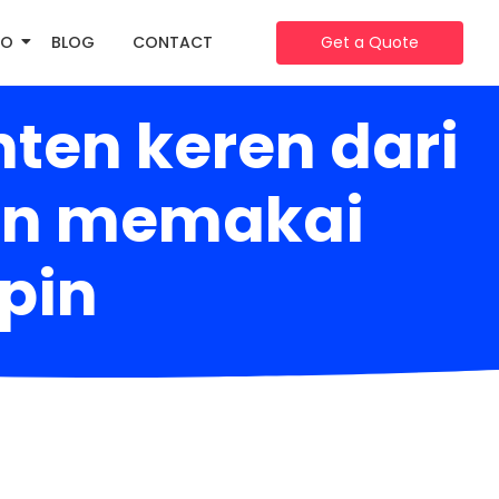
IO
BLOG
CONTACT
Get a Quote
ten keren dari
gan memakai
spin