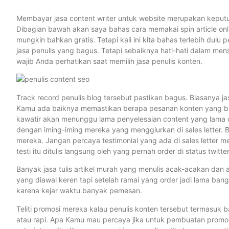
Membayar jasa content writer untuk website merupakan keputus
Dibagian bawah akan saya bahas cara memakai spin article onl
mungkin bahkan gratis. Tetapi kali ini kita bahas terlebih dul
jasa penulis yang bagus. Tetapi sebaiknya hati-hati dalam mens
wajib Anda perhatikan saat memilih jasa penulis konten.
Track record penulis blog tersebut pastikan bagus. Biasanya ja
Kamu ada baiknya memastikan berapa pesanan konten yang bis
kawatir akan menunggu lama penyelesaian content yang lama 
dengan iming-iming mereka yang menggiurkan di sales letter. 
mereka. Jangan percaya testimonial yang ada di sales letter me
testi itu ditulis langsung oleh yang pernah order di status twitte
Banyak jasa tulis artikel murah yang menulis acak-acakan dan 
yang diawal keren tapi setelah ramai yang order jadi lama bange
karena kejar waktu banyak pemesan.
Teliti promosi mereka kalau penulis konten tersebut termasuk b
atau rapi. Apa Kamu mau percaya jika untuk pembuatan promosi 