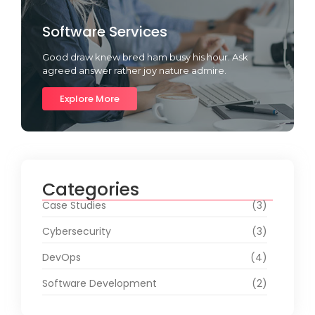
Software Services
Good draw knew bred ham busy his hour. Ask
agreed answer rather joy nature admire.
Explore More
Categories
Case Studies
(3)
Cybersecurity
(3)
DevOps
(4)
Software Development
(2)