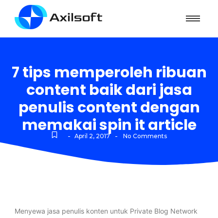
7 tips memperoleh ribuan
content baik dari jasa
penulis content dengan
memakai spin it article
-
-
April 2, 2017
No Comments
Menyewa jasa penulis konten untuk Private Blog Network