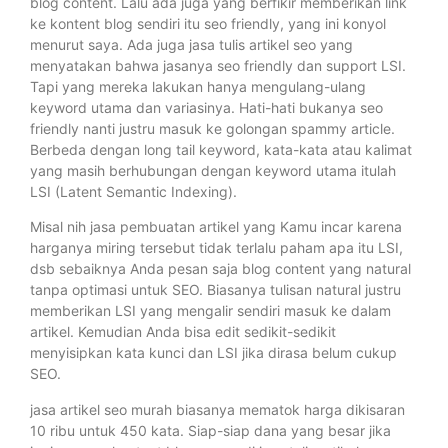
blog content. Lalu ada juga yang berfikir memberikan link
ke kontent blog sendiri itu seo friendly, yang ini konyol
menurut saya. Ada juga jasa tulis artikel seo yang
menyatakan bahwa jasanya seo friendly dan support LSI.
Tapi yang mereka lakukan hanya mengulang-ulang
keyword utama dan variasinya. Hati-hati bukanya seo
friendly nanti justru masuk ke golongan spammy article.
Berbeda dengan long tail keyword, kata-kata atau kalimat
yang masih berhubungan dengan keyword utama itulah
LSI (Latent Semantic Indexing).
Misal nih jasa pembuatan artikel yang Kamu incar karena
harganya miring tersebut tidak terlalu paham apa itu LSI,
dsb sebaiknya Anda pesan saja blog content yang natural
tanpa optimasi untuk SEO. Biasanya tulisan natural justru
memberikan LSI yang mengalir sendiri masuk ke dalam
artikel. Kemudian Anda bisa edit sedikit-sedikit
menyisipkan kata kunci dan LSI jika dirasa belum cukup
SEO.
jasa artikel seo murah biasanya mematok harga dikisaran
10 ribu untuk 450 kata. Siap-siap dana yang besar jika