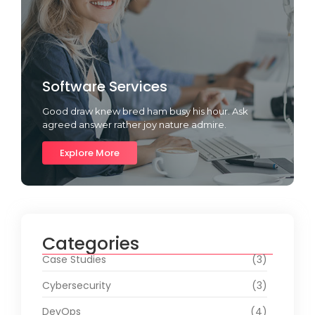
Software Services
Good draw knew bred ham busy his hour. Ask
agreed answer rather joy nature admire.
Explore More
Categories
Case Studies
(3)
Cybersecurity
(3)
DevOps
(4)