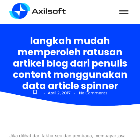
langkah mudah
memperoleh ratusan
artikel blog dari penulis
content menggunakan
data article spinner
-
-
April 2, 2017
No Comments
Jika dilihat dari faktor seo dan pembaca, membayar jasa