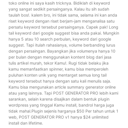
toko online ini saya kasih tricknya. Bidiklah di keyword
yang sangat sedikit persainganya. Kalau itu sih sudah
taulah bos!. kalem bro, ini tidak sama, selama ini kan anda
riset keyword dengan riset berjam-jam menganalisa satu
persatu keyword tersebut persainganya. Capek pak! Long
tail keyword dari google suggest bisa anda pakai. Mungkin
hanya 5 atau 10 search perbulan, keyword dari google
suggest. Tapi itulah rahasianya, volume berbanding lurus
dengan persaingan. Bayangkan jika volumenya hanya 10
per bulan dengan menggunakan kontent blog dari jasa
tulis artikel murah, tekor Kamu!. Rugi tidak belaku jika
kamu memanfaatkan spinner, kamu bisa memperoleh
puluhan konten unik yang mentarget semua long tail
keyword tersebut hanya dengan satu kali menulis saja.
Kamu bisa mengunakan article summary generator online
atau yang lainnya. Tapi POST GENERATOR PRO lebih kami
sarankan, selain karena disajikan dalam bentuk plugin
wordpress yang tinggal Kamu install, bandrol harga juga
tidak mahal.Plugin sejenis harganya $50 Per tahun untuk 1
web, POST GENERATOR PRO v1 hanya $24 unlimited
install dan lifetime.