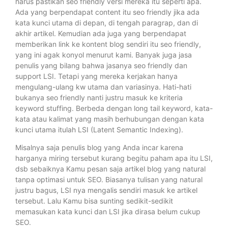
harus pastikan seo friendly versi mereka itu seperti apa.
Ada yang berpendapat content itu seo friendly jika ada
kata kunci utama di depan, di tengah paragrap, dan di
akhir artikel. Kemudian ada juga yang berpendapat
memberikan link ke kontent blog sendiri itu seo friendly,
yang ini agak konyol menurut kami. Banyak juga jasa
penulis yang bilang bahwa jasanya seo friendly dan
support LSI. Tetapi yang mereka kerjakan hanya
mengulang-ulang kw utama dan variasinya. Hati-hati
bukanya seo friendly nanti justru masuk ke kriteria
keyword stuffing. Berbeda dengan long tail keyword, kata-
kata atau kalimat yang masih berhubungan dengan kata
kunci utama itulah LSI (Latent Semantic Indexing).
Misalnya saja penulis blog yang Anda incar karena
harganya miring tersebut kurang begitu paham apa itu LSI,
dsb sebaiknya Kamu pesan saja artikel blog yang natural
tanpa optimasi untuk SEO. Biasanya tulisan yang natural
justru bagus, LSI nya mengalis sendiri masuk ke artikel
tersebut. Lalu Kamu bisa sunting sedikit-sedikit
memasukan kata kunci dan LSI jika dirasa belum cukup
SEO.