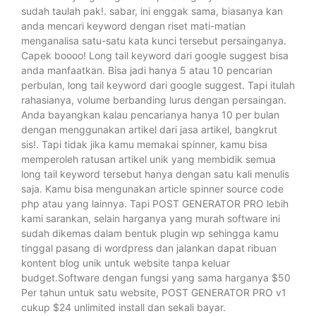
sudah taulah pak!. sabar, ini enggak sama, biasanya kan
anda mencari keyword dengan riset mati-matian
menganalisa satu-satu kata kunci tersebut persainganya.
Capek boooo! Long tail keyword dari google suggest bisa
anda manfaatkan. Bisa jadi hanya 5 atau 10 pencarian
perbulan, long tail keyword dari google suggest. Tapi itulah
rahasianya, volume berbanding lurus dengan persaingan.
Anda bayangkan kalau pencarianya hanya 10 per bulan
dengan menggunakan artikel dari jasa artikel, bangkrut
sis!. Tapi tidak jika kamu memakai spinner, kamu bisa
memperoleh ratusan artikel unik yang membidik semua
long tail keyword tersebut hanya dengan satu kali menulis
saja. Kamu bisa mengunakan article spinner source code
php atau yang lainnya. Tapi POST GENERATOR PRO lebih
kami sarankan, selain harganya yang murah software ini
sudah dikemas dalam bentuk plugin wp sehingga kamu
tinggal pasang di wordpress dan jalankan dapat ribuan
kontent blog unik untuk website tanpa keluar
budget.Software dengan fungsi yang sama harganya $50
Per tahun untuk satu website, POST GENERATOR PRO v1
cukup $24 unlimited install dan sekali bayar.