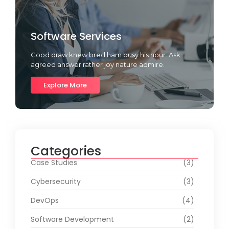
Software Services
Good draw knew bred ham busy his hour. Ask
agreed answer rather joy nature admire.
Explore More
Categories
Case Studies
(3)
Cybersecurity
(3)
DevOps
(4)
Software Development
(2)