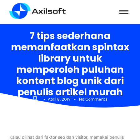
7 tips sederhana
memanfaatkan spintax
library untuk
memperoleh puluhan
kontent blog unik dari
penulis artikel murah
-
-
April 8, 2017
No Comments
Kalau dilihat dari faktor seo dan visitor, memakai penulis