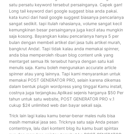
satu persatu keyword tersebut persainganya. Capek gan!
Long tail keyword dari google suggest bisa anda pakai.
kata kunci dari hasil google suggest biasanya pencarianya
sangat sedikit. tapi itulah rahasianya, volume sangat kecil
kemungkinan besar persainganya juga kecil atau mungkin
saja kosong. Bayangkan kalau pencarianya hanya 5 per
bulan dengan membeli artikel dari jasa tulis artikel murah,
bangkrut Anda!. Tapi tidak kalau anda memakai spinner,
anda bisa memperoleh ribuan blog content unik yang
mentarget semua ltk tersebut hanya dengan satu kali
menulis saja. Kamu boleh mengunakan accurate article
spinner atau yang lainnya. Tapi kami menyarankan untuk
memakai POST GENERATOR PRO, selain karena dikemas
dalam bentuk plugin wordpress yang tinggal Kamu install,
costnya juga terjangkau.Aplikasi sejenis harganya $50 Per
tahun untuk satu website, POST GENERATOR PRO v.1
cukup $24 unlimited web dan bayar sekali saja.
Trick lain lagi kalau kamu benar-benar males nulis bisa
masih memakai jasa seo. Tricknya satu saja Anda pesan
contentnya, lalu dari kontent blog itu kamu buat spintax