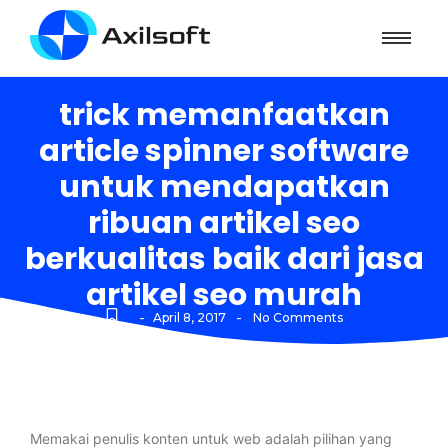
trick memanfaatkan
article spinner software
untuk mendapatkan
ribuan artikel seo
berkualitas baik dari jasa
artikel seo murah
-
-
April 8, 2017
No Comments
Memakai penulis konten untuk web adalah pilihan yang