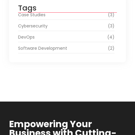
Tags
Case Studies
(3)
Cybersecurity
(3)
DevOps
(4)
Software Development
(2)
Empowering Your
Business with Cutting-