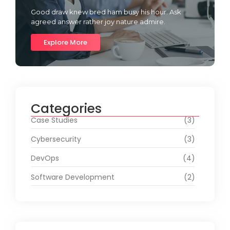
Good draw knew bred ham busy his hour. Ask
agreed answer rather joy nature admire.
Explore More
Categories
Case Studies
(3)
Cybersecurity
(3)
DevOps
(4)
Software Development
(2)