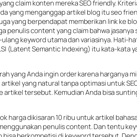
o yang claim konten mereka SEO friendly. Kriter
Ada yang menganggap artikel blog itu seo friend
 juga yang berpendapat memberikan link ke blog
uga penulis content yang claim bahwa jasanya 
ang keyword utama dan variasinya. Hati-hati 
. LSI (Latent Semantic Indexing) itu kata-kat
murah yang Anda ingin order karena harganya m
 artikel yang natural tanpa optimasi untuk SEO
e artikel tersebut. Kemudian Anda bisa sunti
k harga dikisaran 10 ribu untuk artikel bahas
 menggunakan penulis content. Dan tentu ke
n bisa berkompetisi di keyword tersebut. Deng