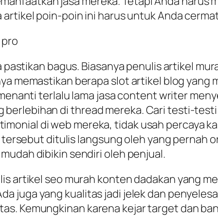
anfaatkan jasa mereka. Tetapi Anda harus me
artikel poin-poin ini harus untuk Anda cermat
a pastikan bagus. Biasanya penulis artikel mur
knya memastikan berapa slot artikel blog yan
 menanti terlalu lama jasa content writer men
rlebihan di thread mereka. Cari testi-testi
 testimonial di web mereka, tidak usah percaya 
i tersebut ditulis langsung oleh yang pernah o
udah dibikin sendiri oleh penjual.
is artikel seo murah konten dadakan yang menu
juga yang kualitas jadi jelek dan penyelesai
tas. Kemungkinan karena kejar target dan b