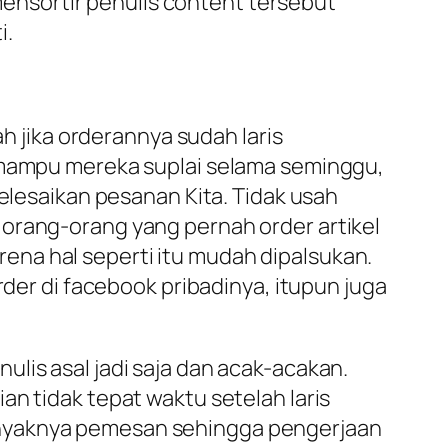
nsortir penulis content tersebut
i.
ah jika orderannya sudah laris
g mampu mereka suplai selama seminggu,
yelesaikan pesanan Kita. Tidak usah
 orang-orang yang pernah order artikel
karena hal seperti itu mudah dipalsukan.
rder di facebook pribadinya, itupun juga
lis asal jadi saja dan acak-acakan.
an tidak tepat waktu setelah laris
anyaknya pemesan sehingga pengerjaan