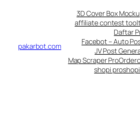
Skip
3D Cover Box Mock
to
affiliate contest tool
content
Daftar 
Facebot – Auto Po
pakarbot.com
JV Post Genera
Map Scraper Pro
Order
shopi pro
shopi