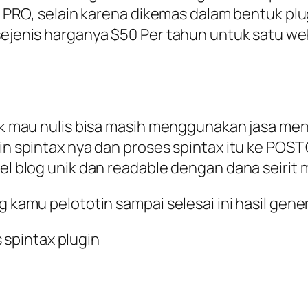
, selain karena dikemas dalam bentuk plugin
i sejenis harganya $50 Per tahun untuk satu 
dak mau nulis bisa masih menggunakan jasa menu
ikin spintax nya dan proses spintax itu ke PO
kel blog unik dan readable dengan dana seirit 
ang kamu pelototin sampai selesai ini hasil g