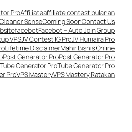
tor Pro
Affiliate
affiliate contest bulanan
Cleaner Sense
Coming Soon
Contact Us
bsite
facebot
Facebot – Auto Join Group
tup VPS
JV Contest IG Pro
JV Humaira Pro
ro
Lifetime Disclaimer
Mahir Bisnis Online
o
Post Generator Pro
Post Generator Pro
Tube Generator Pro
Tube Generator Pro
er Pro
VPS Mastery
VPS Mastery Ratakan