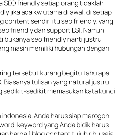
ia SEO friendly setiap orang tidaklah
ly jika ada kw utama di awal, di setiap
 content sendiri itu seo friendly, yang
seo friendly dan support LSI. Namun
bukanya seo friendly nanti justru
a yang masih memiliki hubungan dengan
iring tersebut kurang begitu tahu apa
. Biasanya tulisan yang natural justru
ng sedikit-sedikit memasukan kata kunci
a indonesia. Anda harus siap merogoh
yword-keyword yang Anda bidik harus
an harga 1 blog content tujuh ribu saja