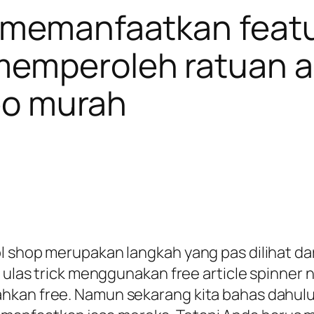
 memanfaatkan featu
emperoleh ratuan ar
seo murah
 shop merupakan langkah yang pas dilihat dari
mi ulas trick menggunakan free article spinne
hkan free. Namun sekarang kita bahas dahulu