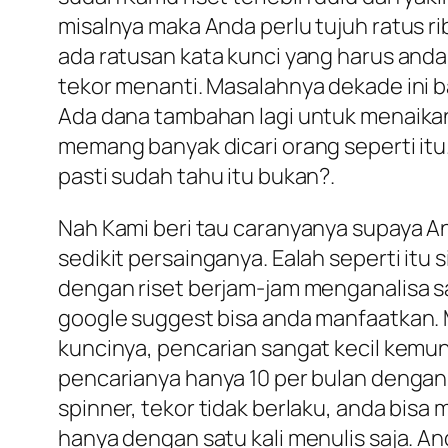
misalnya maka Anda perlu tujuh ratus r
ada ratusan kata kunci yang harus anda 
tekor menanti. Masalahnya dekade ini 
Ada dana tambahan lagi untuk menaikan 
memang banyak dicari orang seperti itu
pasti sudah tahu itu bukan?.
Nah Kami beri tau caranyanya supaya An
sedikit persainganya. Ealah seperti itu 
dengan riset berjam-jam menganalisa sa
google suggest bisa anda manfaatkan. M
kuncinya, pencarian sangat kecil kemun
pencarianya hanya 10 per bulan dengan 
spinner, tekor tidak berlaku, anda bis
hanya dengan satu kali menulis saja. A