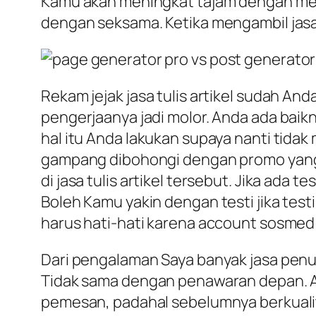
Kamu akan meningkat tajam dengan mem
dengan seksama. Ketika mengambil jasa 
Rekam jejak jasa tulis artikel sudah And
pengerjaanya jadi molor. Anda ada bai
hal itu Anda lakukan supaya nanti tidak
gampang dibohongi dengan promo yang be
di jasa tulis artikel tersebut. Jika ada
Boleh Kamu yakin dengan testi jika test
harus hati-hati karena account sosmed m
Dari pengalaman Saya banyak jasa penul
Tidak sama dengan penawaran depan. Ada 
pemesan, padahal sebelumnya berkuali