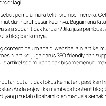
rder lagi.
rsebut pemula maka teliti promosi mereka. Cek
imat dan huruf besar kecilnya. Bagaimana Kit
ya saja sudah tidak karuan? Jika jasa pembuata
ulis blog berikutnya.
log content belum ada di website lain. artike
mesin. artikel juga harus SEO friendly dan sup
enulis artikel seo murah tidak bisa memenuhi m
tar-putar tidak fokus ke materi, pastikan hal
 apakah Anda enjoy jika membaca kontent blog 
t yang mudah dipahami oleh manusia semakin