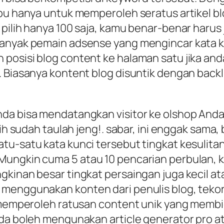
ibu hanya untuk memperoleh seratus artikel 
pilih hanya 100 saja, kamu benar-benar harus j
banyak pemain adsense yang mengincar kata k
posisi blog content ke halaman satu jika and
. Biasanya kontent blog disuntik dengan backl
da bisa mendatangkan visitor ke olshop Anda. 
sih sudah taulah jeng!. sabar, ini enggak sama
tu-satu kata kunci tersebut tingkat kesulitan
ungkin cuma 5 atau 10 pencarian perbulan, ke
gkinan besar tingkat persaingan juga kecil a
menggunakan konten dari penulis blog, tekor 
a memperoleh ratusan content unik yang membi
nda boleh mengunakan article generator pro a