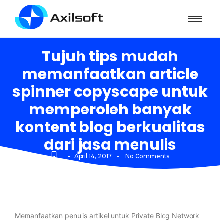
Tujuh tips mudah
memanfaatkan article
spinner copyscape untuk
memperoleh banyak
kontent blog berkualitas
dari jasa menulis
-
-
April 14, 2017
No Comments
Memanfaatkan penulis artikel untuk Private Blog Network