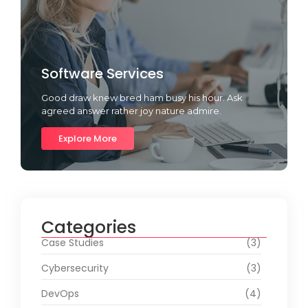
Software Services
Good draw knew bred ham busy his hour. Ask
agreed answer rather joy nature admire.
Explore More
Categories
Case Studies
(3)
Cybersecurity
(3)
DevOps
(4)