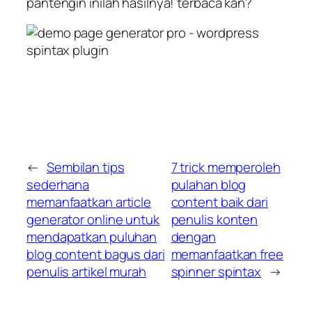
pantengin inilah hasilnya! terbaca kan?
←
Sembilan tips
7 trick memperoleh
sederhana
pulahan blog
memanfaatkan article
content baik dari
generator online untuk
penulis konten
mendapatkan puluhan
dengan
blog content bagus dari
memanfaatkan free
penulis artikel murah
spinner spintax
→