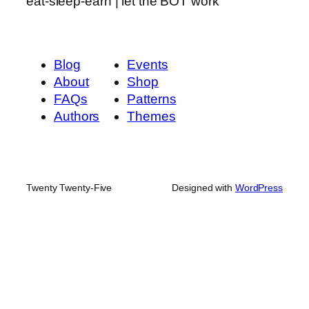
eat-sleep-earn | let the BOT work
Blog
Events
About
Shop
FAQs
Patterns
Authors
Themes
Twenty Twenty-Five
Designed with
WordPress