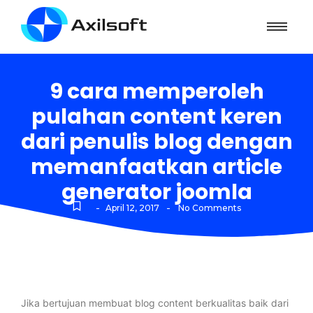
9 cara memperoleh
pulahan content keren
dari penulis blog dengan
memanfaatkan article
generator joomla
-
-
April 12, 2017
No Comments
Jika bertujuan membuat blog content berkualitas baik dari