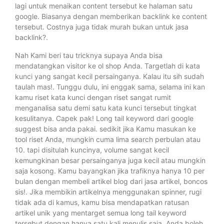
lagi untuk menaikan content tersebut ke halaman satu
google. Biasanya dengan memberikan backlink ke content
tersebut. Costnya juga tidak murah bukan untuk jasa
backlink?.
Nah Kami beri tau tricknya supaya Anda bisa
mendatangkan visitor ke ol shop Anda. Targetlah di kata
kunci yang sangat kecil persainganya. Kalau itu sih sudah
taulah mas!. Tunggu dulu, ini enggak sama, selama ini kan
kamu riset kata kunci dengan riset sangat rumit
menganalisa satu demi satu kata kunci tersebut tingkat
kesulitanya. Capek pak! Long tail keyword dari google
suggest bisa anda pakai. sedikit jika Kamu masukan ke
tool riset Anda, mungkin cuma lima search perbulan atau
10. tapi disitulah kuncinya, volume sangat kecil
kemungkinan besar persainganya juga kecil atau mungkin
saja kosong. Kamu bayangkan jika trafiknya hanya 10 per
bulan dengan membeli artikel blog dari jasa artikel, boncos
sis!. Jika membikin artikelnya menggunakan spinner, rugi
tidak ada di kamus, kamu bisa mendapatkan ratusan
artikel unik yang mentarget semua long tail keyword
tersebut dengan hanya satu kali menulis saja. Anda boleh