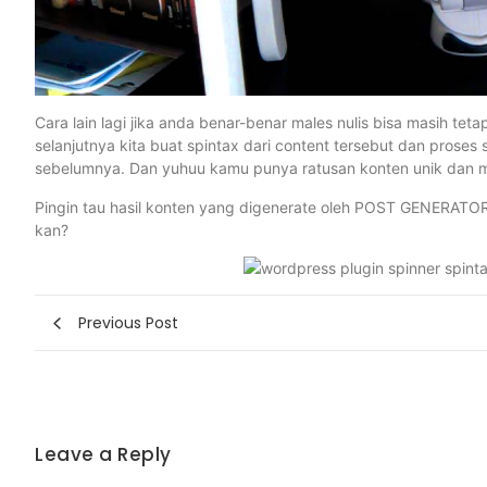
Cara lain lagi jika anda benar-benar males nulis bisa masih tetap
selanjutnya kita buat spintax dari content tersebut dan pros
sebelumnya. Dan yuhuu kamu punya ratusan konten unik dan 
Pingin tau hasil konten yang digenerate oleh POST GENERATOR P
kan?
Previous Post
Leave a Reply