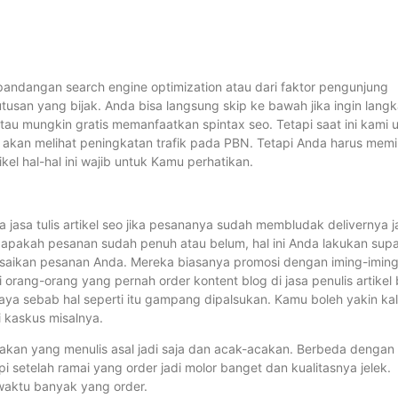
 pandangan search engine optimization atau dari faktor pengunjung
usan yang bijak. Anda bisa langsung skip ke bawah jika ingin lang
au mungkin gratis memanfaatkan spintax seo. Tetapi saat ini kami u
 akan melihat peningkatan trafik pada PBN. Tetapi Anda harus memil
kel hal-hal ini wajib untuk Kamu perhatikan.
ya jasa tulis artikel seo jika pesananya sudah membludak delivernya j
h apakah pesanan sudah penuh atau belum, hal ini Anda lakukan sup
lesaikan pesanan Anda. Mereka biasanya promosi dengan iming-imin
orang-orang yang pernah order kontent blog di jasa penulis artikel 
ercaya sebab hal seperti itu gampang dipalsukan. Kamu boleh yakin ka
di kaskus misalnya.
adakan yang menulis asal jadi saja dan acak-acakan. Berbeda dengan
 setelah ramai yang order jadi molor banget dan kualitasnya jelek.
 waktu banyak yang order.