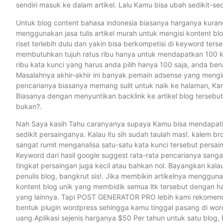
sendiri masuk ke dalam artikel. Lalu Kamu bisa ubah sedikit-s
Untuk blog content bahasa indonesia biasanya harganya kurang
menggunakan jasa tulis artikel murah untuk mengisi kontent 
riset terlebih dulu dan yakin bisa berkompetisi di keyword ter
membutuhkan tujuh ratus ribu hanya untuk mendapatkan 100 k
ribu kata kunci yang harus anda pilih hanya 100 saja, anda ben
Masalahnya akhir-akhir ini banyak pemain adsense yang men
pencarianya biasanya memang sulit untuk naik ke halaman, K
Biasanya dengan menyuntikan backlink ke artikel blog tersebut
bukan?.
Nah Saya kasih Tahu caranyanya supaya Kamu bisa mendapatkan
sedikit persainganya. Kalau itu sih sudah taulah mas!. kalem b
sangat rumit menganalisa satu-satu kata kunci tersebut persai
Keyword dari hasil google suggest rata-rata pencarianya sangat
tingkat persaingan juga kecil atau bahkan nol. Bayangkan kal
penulis blog, bangkrut sis!. Jika membikin artikelnya menggu
kontent blog unik yang membidik semua ltk tersebut dengan h
yang lainnya. Tapi POST GENERATOR PRO lebih kami rekomendas
bentuk plugin wordpress sehingga kamu tinggal pasang di word
uang.Aplikasi sejenis harganya $50 Per tahun untuk satu blo