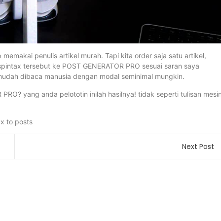
 memakai penulis artikel murah. Tapi kita order saja satu artikel,
es spintax tersebut ke POST GENERATOR PRO sesuai saran saya
mudah dibaca manusia dengan modal seminimal mungkin.
RO? yang anda pelototin inilah hasilnya! tidak seperti tulisan mesi
Next Post