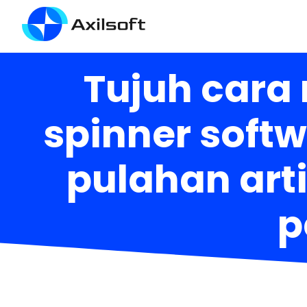
Tujuh cara
spinner soft
pulahan arti
p