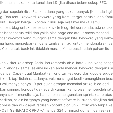
edikit memasukan kata kunci dan LSI jika dirasa belum cukup SEO.
 dari sepuluh ribu. Siapkan dana yang cukup banyak jika anda ingi
blog. Dan tentu keyword-keyword yang Kamu target harus sudah Kam
sebut. Dengan harga 1 konten 7 ribu saja misalnya maka Kamu
ontent blog untuk memenuhi Private Blog Network anda. ada ratusa
ar-benar harus teliti dan yakin bisa page one atau boncos menanti.
gincar keyword yang mungkin sama dengan kita. keyword yang bany
amu harus mengeluarkan dana tambahan lagi untuk mendongkraknya
. Cost untuk backlink tidaklah murah, Kamu pasti sudah paham itu
 visitor ke olshop Anda. Berkompetisilah di kata kunci yang sang
ro, ini enggak sama, selama ini kan anda mencari keyword dengan ris
nganya. Capek buu! Manfaatkan long tail keyword dari google sugge
 kecil. tapi itulah rahasianya, volume sangat kecil kemungkinan bes
au volumenya hanya 10 per bulan dengan memakai artikel blog dari
nakan spinner, boncos tidak ada di kamus, kamu bisa memperoleh rat
anya sekali menulis saja. Kamu boleh mengunakan sprintax app atau
ikan, selain harganya yang hemat software ini sudah disajikan da
press dan klik dapat ratusan kontent blog unik untuk web tanpa ke
g, POST GENERATOR PRO v.1 hanya $24 unlimited domain dan sekali