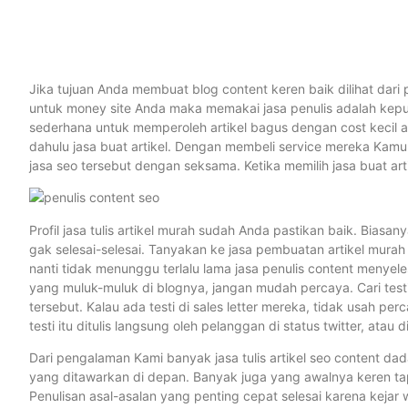
Jika tujuan Anda membuat blog content keren baik dilihat dari
untuk money site Anda maka memakai jasa penulis adalah keput
sederhana untuk memperoleh artikel bagus dengan cost kecil at
dahulu jasa buat artikel. Dengan membeli service mereka Kamu
jasa seo tersebut dengan seksama. Ketika memilih jasa buat arti
Profil jasa tulis artikel murah sudah Anda pastikan baik. Biasan
gak selesai-selesai. Tanyakan ke jasa pembuatan artikel mura
nanti tidak menunggu terlalu lama jasa penulis content menye
yang muluk-muluk di blognya, jangan mudah percaya. Cari testi 
tersebut. Kalau ada testi di sales letter mereka, tidak usah p
testi itu ditulis langsung oleh pelanggan di status twitter, atau 
Dari pengalaman Kami banyak jasa tulis artikel seo content d
yang ditawarkan di depan. Banyak juga yang awalnya keren tapi
Penulisan asal-asalan yang penting cepat selesai karena kejar