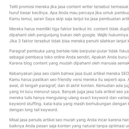
Teliti promosi mereka jika jasa content writer tersebut termas
huruf besar kecilnya. Apa Anda mau percaya jika untuk pembuat
Kamu temui, saran Saya skip saja lanjut ke jasa pembuatan arti
Mereka harus memiliki tiga faktor berikut ini. content tidak du
dipahami oleh pengunjung bukan oleh google. Wajib hukumnya ar
Jika 3 faktor tersebut tidak bisa mereka penuhi silahkan lanjut k
Paragraf pembuka yang bertele-tele berputar-putar tidak fokus k
sebagai pembaca toko online Anda sendiri, Apakah Anda buru-
Karena blog content yang mudah dipahami oleh manusia semaki
Kebanyakan jasa seo claim bahwa jasa buat artikel mereka SEO f
Kamu harus pastikan seo friendly versi mereka itu seperti apa.
awal, di tengah paragraf, dan di akhir konten. Kemudian ada jug
yang ini lucu menurut saya. Banyak juga jasa tulis artikel seo 
mereka tulis hanya mengulang-ulang exact keyword dan variasiny
keyword stuffing. kata-kata yang masih berhubungan dengan ka
dengan long tail keyword.
Misal jasa penulis artikel seo murah yang Anda incar karena h
baiknya Anda pesan saja konten yang natural tanpa optimasi un