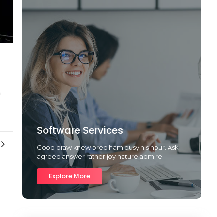
n
Software Services
Good draw knew bred ham busy his hour. Ask
agreed answer rather joy nature admire.
Explore More