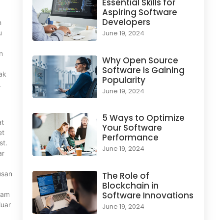
Essential Skills for
Aspiring Software
Developers
n
u
June 19, 2024
n
Why Open Source
Software is Gaining
ak
Popularity
.
June 19, 2024
5 Ways to Optimize
at
Your Software
et
Performance
st.
June 19, 2024
ar
usan
The Role of
Blockchain in
Software Innovations
lam
luar
June 19, 2024