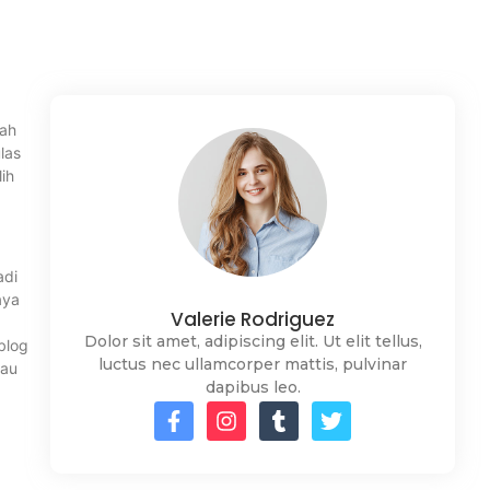
kah
las
ih
adi
aya
Valerie Rodriguez
g
Dolor sit amet, adipiscing elit. Ut elit tellus,
blog
luctus nec ullamcorper mattis, pulvinar
lau
dapibus leo.