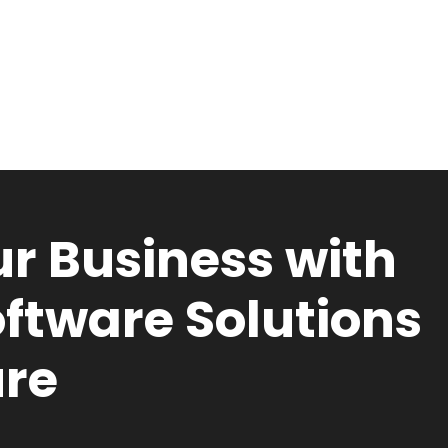
r Business with
ftware Solutions
ure