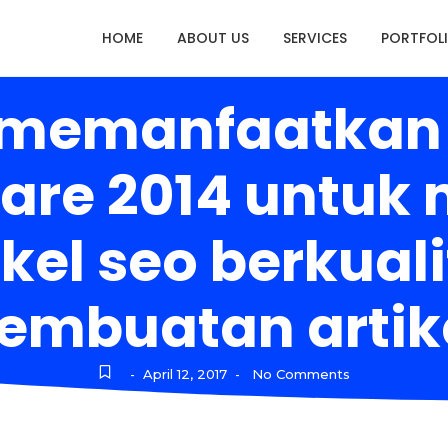
HOME
ABOUT US
SERVICES
PORTFOL
 memanfaatkan b
ware 2014 untu
kel seo berkuali
embuatan artik
April 12, 2017
No Comments
-
-