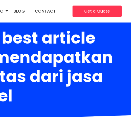
IO
BLOG
CONTACT
Get a Quote
est article
k mendapatkan
tas dari jasa
el