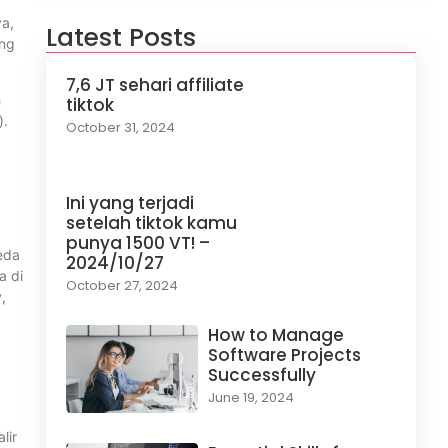
ya,
Latest Posts
ang
7,6 JT sehari affiliate
h
tiktok
).
October 31, 2024
Ini yang terjadi
setelah tiktok kamu
punya 1500 VT! –
eda
2024/10/27
a di
October 27, 2024
,
How to Manage
Software Projects
Successfully
June 19, 2024
lir