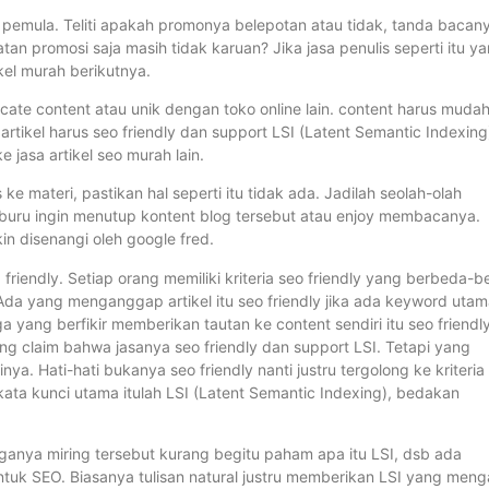
uk pemula. Teliti apakah promonya belepotan atau tidak, tanda bacan
an promosi saja masih tidak karuan? Jika jasa penulis seperti itu y
kel murah berikutnya.
plicate content atau unik dengan toko online lain. content harus muda
tikel harus seo friendly dan support LSI (Latent Semantic Indexing
e jasa artikel seo murah lain.
e materi, pastikan hal seperti itu tidak ada. Jadilah seolah-olah
buru ingin menutup kontent blog tersebut atau enjoy membacanya.
n disenangi oleh google fred.
riendly. Setiap orang memiliki kriteria seo friendly yang berbeda-b
 Ada yang menganggap artikel itu seo friendly jika ada keyword utam
a yang berfikir memberikan tautan ke content sendiri itu seo friendly
yang claim bahwa jasanya seo friendly dan support LSI. Tetapi yang
a. Hati-hati bukanya seo friendly nanti justru tergolong ke kriteria
ta kunci utama itulah LSI (Latent Semantic Indexing), bedakan
arganya miring tersebut kurang begitu paham apa itu LSI, dsb ada
tuk SEO. Biasanya tulisan natural justru memberikan LSI yang menga