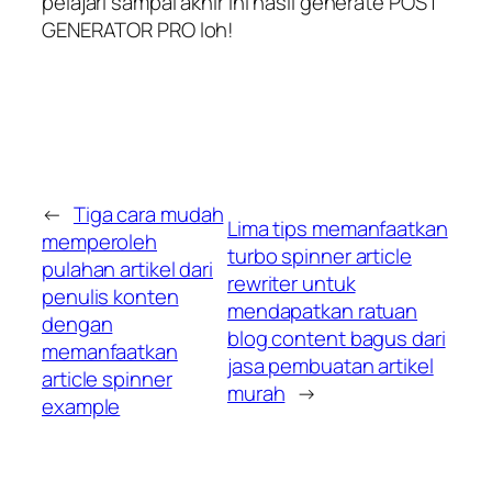
pelajari sampai akhir ini hasil generate POST
GENERATOR PRO loh!
←
Tiga cara mudah
Lima tips memanfaatkan
memperoleh
turbo spinner article
pulahan artikel dari
rewriter untuk
penulis konten
mendapatkan ratuan
dengan
blog content bagus dari
memanfaatkan
jasa pembuatan artikel
article spinner
murah
→
example