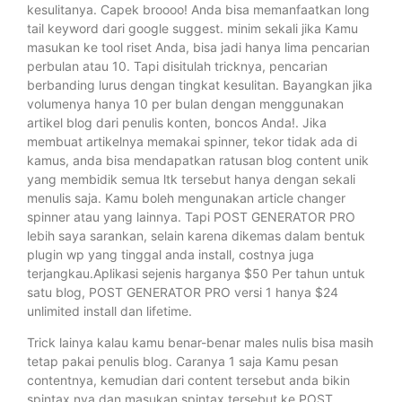
kesulitanya. Capek broooo! Anda bisa memanfaatkan long
tail keyword dari google suggest. minim sekali jika Kamu
masukan ke tool riset Anda, bisa jadi hanya lima pencarian
perbulan atau 10. Tapi disitulah tricknya, pencarian
berbanding lurus dengan tingkat kesulitan. Bayangkan jika
volumenya hanya 10 per bulan dengan menggunakan
artikel blog dari penulis konten, boncos Anda!. Jika
membuat artikelnya memakai spinner, tekor tidak ada di
kamus, anda bisa mendapatkan ratusan blog content unik
yang membidik semua ltk tersebut hanya dengan sekali
menulis saja. Kamu boleh mengunakan article changer
spinner atau yang lainnya. Tapi POST GENERATOR PRO
lebih saya sarankan, selain karena dikemas dalam bentuk
plugin wp yang tinggal anda install, costnya juga
terjangkau.Aplikasi sejenis harganya $50 Per tahun untuk
satu blog, POST GENERATOR PRO versi 1 hanya $24
unlimited install dan lifetime.
Trick lainya kalau kamu benar-benar males nulis bisa masih
tetap pakai penulis blog. Caranya 1 saja Kamu pesan
contentnya, kemudian dari content tersebut anda bikin
spintax nya dan masukan spintax tersebut ke POST