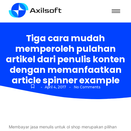
Tiga cara mudah
memperoleh pulahan
artikel dari penulis konten
dengan memanfaatkan
article spinner example
-
-
April 4, 2017
No Comments
Membayar jasa menulis untuk ol shop merupakan pilihan