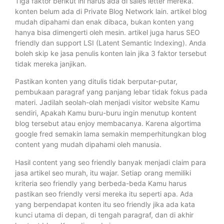
Tiga faktor berikut ini harus ada di sales letter mereka.
konten belum ada di Private Blog Network lain. artikel blog
mudah dipahami dan enak dibaca, bukan konten yang
hanya bisa dimengerti oleh mesin. artikel juga harus SEO
friendly dan support LSI (Latent Semantic Indexing). Anda
boleh skip ke jasa penulis konten lain jika 3 faktor tersebut
tidak mereka janjikan.
Pastikan konten yang ditulis tidak berputar-putar,
pembukaan paragraf yang panjang lebar tidak fokus pada
materi. Jadilah seolah-olah menjadi visitor website Kamu
sendiri, Apakah Kamu buru-buru ingin menutup kontent
blog tersebut atau enjoy membacanya. Karena algortima
google fred semakin lama semakin memperhitungkan blog
content yang mudah dipahami oleh manusia.
Hasil content yang seo friendly banyak menjadi claim para
jasa artikel seo murah, itu wajar. Setiap orang memiliki
kriteria seo friendly yang berbeda-beda Kamu harus
pastikan seo friendly versi mereka itu seperti apa. Ada
yang berpendapat konten itu seo friendly jika ada kata
kunci utama di depan, di tengah paragraf, dan di akhir