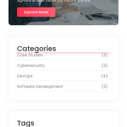
agreed answer rather joy nature admire.
Explore More
Categories
Case Studies
(3)
Cybersecurity
(3)
DevOps
(4)
Software Development
(2)
Tags