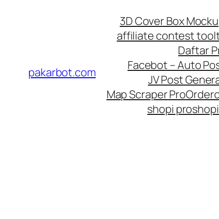
Skip
3D Cover Box Mock
to
affiliate contest tool
content
Daftar 
Facebot – Auto Po
pakarbot.com
JV Post Genera
Map Scraper Pro
Order
shopi pro
shopi