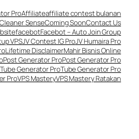
tor Pro
Affiliate
affiliate contest bulanan
Cleaner Sense
Coming Soon
Contact Us
bsite
facebot
Facebot – Auto Join Group
tup VPS
JV Contest IG Pro
JV Humaira Pro
ro
Lifetime Disclaimer
Mahir Bisnis Online
o
Post Generator Pro
Post Generator Pro
Tube Generator Pro
Tube Generator Pro
er Pro
VPS Mastery
VPS Mastery Ratakan