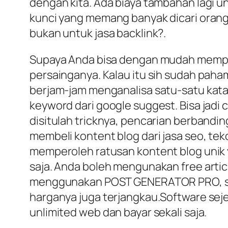
dengan kita. Ada biaya tambahan lagi u
kunci yang memang banyak dicari orang s
bukan untuk jasa backlink?.
Supaya Anda bisa dengan mudah memperole
persainganya. Kalau itu sih sudah paham
berjam-jam menganalisa satu-satu kata
keyword dari google suggest. Bisa jadi 
disitulah tricknya, pencarian berbandi
membeli kontent blog dari jasa seo, tek
memperoleh ratusan kontent blog unik 
saja. Anda boleh mengunakan free artic
menggunakan POST GENERATOR PRO, sela
harganya juga terjangkau.Software se
unlimited web dan bayar sekali saja.