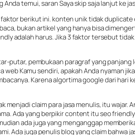
ng Anda temui, saran Saya skip saja lanjut ke j
 faktor berikut ini. konten unik tidak duplicat
baca, bukan artikel yang hanya bisa dimengert
dly adalah harus. Jika 3 faktor tersebut tidak
putar-putar, pembukaan paragraf yang panjang l
ca web Kamu sendiri, apakah Anda nyaman jik
embacanya. Karena algortima google dari hari 
ak menjadi claim para jasa menulis, itu wajar. An
ma. Ada yang berpikir content itu seo friendly
 Kemudian ada juga yang menganggap memberika
ami. Ada juga penulis blog yang claim bahwa ja