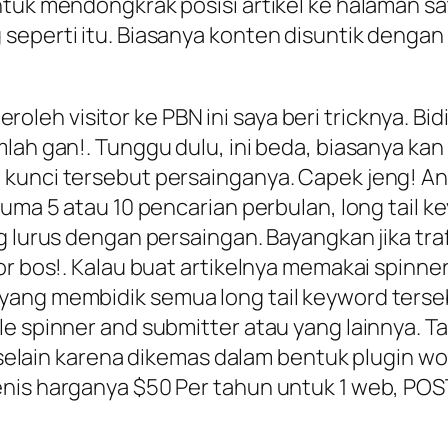
ntuk mendongkrak posisi artikel ke halaman sa
eperti itu. Biasanya konten disuntik dengan b
h visitor ke PBN ini saya beri tricknya. Bidik
lah gan!. Tunggu dulu, ini beda, biasanya kan
 kunci tersebut persainganya. Capek jeng! An
cuma 5 atau 10 pencarian perbulan, long tail k
ng lurus dengan persaingan. Bayangkan jika tr
or bos!. Kalau buat artikelnya memakai spinner
yang membidik semua long tail keyword terse
le spinner and submitter atau yang lainnya. 
in karena dikemas dalam bentuk plugin wor
jenis harganya $50 Per tahun untuk 1 web, P