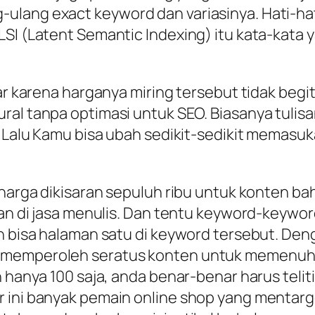
lang exact keyword dan variasinya. Hati-hat
LSI (Latent Semantic Indexing) itu kata-kat
ar karena harganya miring tersebut tidak begit
ral tanpa optimasi untuk SEO. Biasanya tulisa
. Lalu Kamu bisa ubah sedikit-sedikit memasuka
 harga dikisaran sepuluh ribu untuk konten ba
esan di jasa menulis. Dan tentu keyword-keyw
n bisa halaman satu di keyword tersebut. Deng
 memperoleh seratus konten untuk memenuhi 
h hanya 100 saja, anda benar-benar harus telit
r ini banyak pemain online shop yang mentar