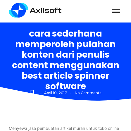
cara sederhana
memperoleh pulahan
konten dari penulis
content menggunakan
best article spinner
software
-
-
April 10, 2017
No Comments
Menyewa jasa pembuatan artikel murah untuk toko online