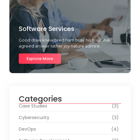
Software Services
Good draw knew bred ham busy his hour. Ask
agreed answer rather joy nature admire.
Explore More
Categories
Case Studies
(3)
Cybersecurity
(3)
DevOps
(4)