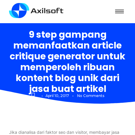
9 step gampang
memanfaatkan article
critique generator untuk
memperoleh ribuan
kontent blog unik dari
jasa buat artikel
-
-
April 10, 2017
No Comments
Jika dianalisa dari faktor seo dan visitor, membayar jasa