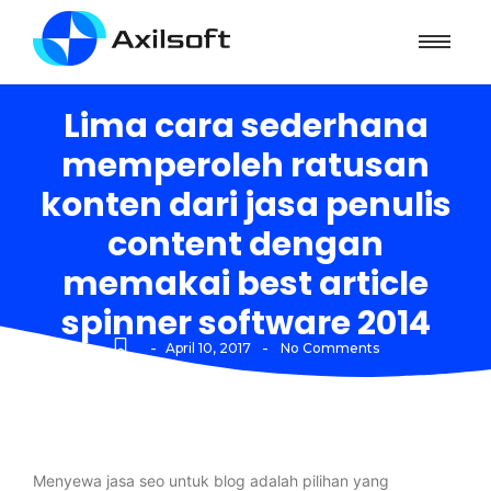
Lima cara sederhana
memperoleh ratusan
konten dari jasa penulis
content dengan
memakai best article
spinner software 2014
-
-
April 10, 2017
No Comments
Menyewa jasa seo untuk blog adalah pilihan yang