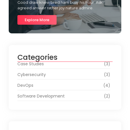
Good draw knew bred ham busy his hour. Ask
agreed answer rather joy nature admire.
Explore More
Categories
Case Studies
(3)
Cybersecurity
(3)
DevOps
(4)
Software Development
(2)