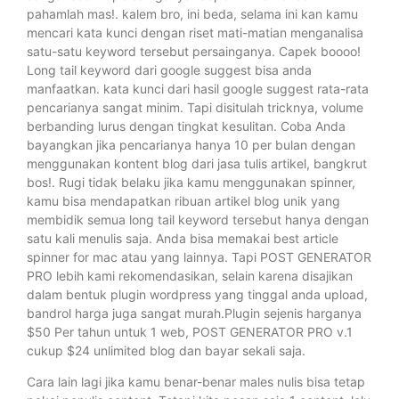
pahamlah mas!. kalem bro, ini beda, selama ini kan kamu
mencari kata kunci dengan riset mati-matian menganalisa
satu-satu keyword tersebut persainganya. Capek boooo!
Long tail keyword dari google suggest bisa anda
manfaatkan. kata kunci dari hasil google suggest rata-rata
pencarianya sangat minim. Tapi disitulah tricknya, volume
berbanding lurus dengan tingkat kesulitan. Coba Anda
bayangkan jika pencarianya hanya 10 per bulan dengan
menggunakan kontent blog dari jasa tulis artikel, bangkrut
bos!. Rugi tidak belaku jika kamu menggunakan spinner,
kamu bisa mendapatkan ribuan artikel blog unik yang
membidik semua long tail keyword tersebut hanya dengan
satu kali menulis saja. Anda bisa memakai best article
spinner for mac atau yang lainnya. Tapi POST GENERATOR
PRO lebih kami rekomendasikan, selain karena disajikan
dalam bentuk plugin wordpress yang tinggal anda upload,
bandrol harga juga sangat murah.Plugin sejenis harganya
$50 Per tahun untuk 1 web, POST GENERATOR PRO v.1
cukup $24 unlimited blog dan bayar sekali saja.
Cara lain lagi jika kamu benar-benar males nulis bisa tetap