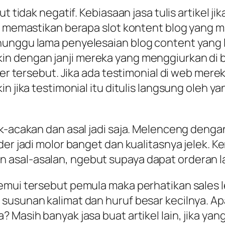
ut tidak negatif. Kebiasaan jasa tulis artikel
nya memastikan berapa slot kontent blog yan
enunggu lama penyelesaian blog content yang
 dengan janji mereka yang menggiurkan di bl
ter tersebut. Jika ada testimonial di web mere
n jika testimonial itu ditulis langsung oleh ya
ak-acakan dan asal jadi saja. Melenceng deng
der jadi molor banget dan kualitasnya jelek. 
asal-asalan, ngebut supaya dapat orderan la
emui tersebut pemula maka perhatikan sales l
susunan kalimat dan huruf besar kecilnya. Ap
 Masih banyak jasa buat artikel lain, jika yan