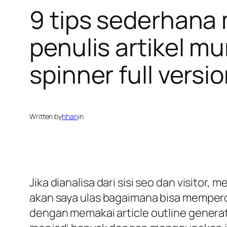
9 tips sederhana 
penulis artikel 
spinner full versi
Written by
hhan
in
Jika dianalisa dari sisi seo dan visitor
akan saya ulas bagaimana bisa mempero
dengan memakai article outline generato