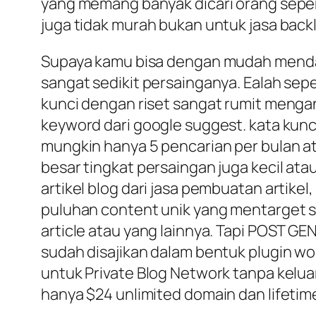
yang memang banyak dicari orang seper
juga tidak murah bukan untuk jasa backl
Supaya kamu bisa dengan mudah mendapat
sangat sedikit persainganya. Ealah seper
kunci dengan riset sangat rumit mengan
keyword dari google suggest. kata kunci
mungkin hanya 5 pencarian per bulan ata
besar tingkat persaingan juga kecil at
artikel blog dari jasa pembuatan artike
puluhan content unik yang mentarget se
article atau yang lainnya. Tapi POST G
sudah disajikan dalam bentuk plugin wo
untuk Private Blog Network tanpa kelu
hanya $24 unlimited domain dan lifetim