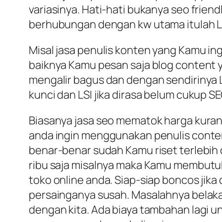
variasinya. Hati-hati bukanya seo friend
berhubungan dengan kw utama itulah LS
Misal jasa penulis konten yang Kamu ing
baiknya Kamu pesan saja blog content y
mengalir bagus dan dengan sendirinya L
kunci dan LSI jika dirasa belum cukup SE
Biasanya jasa seo mematok harga kurang
anda ingin menggunakan penulis conten
benar-benar sudah Kamu riset terlebih d
ribu saja misalnya maka Kamu membutuh
toko online anda. Siap-siap boncos jika
persainganya susah. Masalahnya belaka
dengan kita. Ada biaya tambahan lagi 