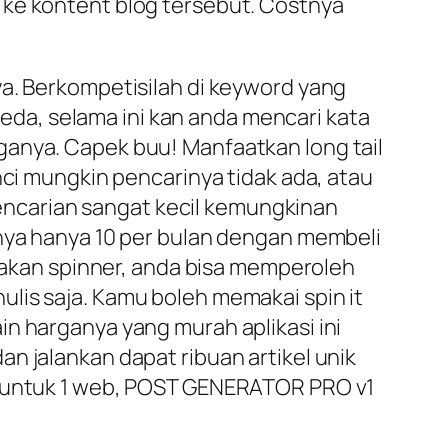
 ke kontent blog tersebut. Costnya
ya. Berkompetisilah di keyword yang
 beda, selama ini kan anda mencari kata
ganya. Capek buu! Manfaatkan long tail
nci mungkin pencarinya tidak ada, atau
 pencarian sangat kecil kemungkinan
anya hanya 10 per bulan dengan membeli
unakan spinner, anda bisa memperoleh
lis saja. Kamu boleh memakai spin it
n harganya yang murah aplikasi ini
n jalankan dapat ribuan artikel unik
un untuk 1 web, POST GENERATOR PRO v1