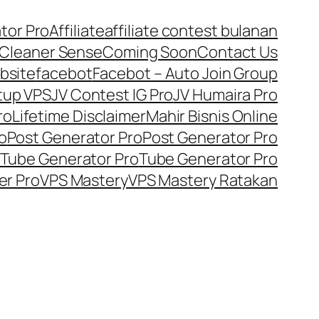
tor Pro
Affiliate
affiliate contest bulanan
Cleaner Sense
Coming Soon
Contact Us
bsite
facebot
Facebot – Auto Join Group
tup VPS
JV Contest IG Pro
JV Humaira Pro
ro
Lifetime Disclaimer
Mahir Bisnis Online
o
Post Generator Pro
Post Generator Pro
Tube Generator Pro
Tube Generator Pro
er Pro
VPS Mastery
VPS Mastery Ratakan