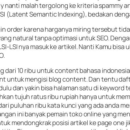
ly nanti malah tergolong ke kriteria spammy ar
I (Latent Semantic Indexing), bedakan denga
in order karena harganya miring tersebut tidak
ang natural tanpa optimasi untuk SEO. Dengan
SI-LSI nya masuk ke artikel. Nanti Kamu bisa 
O.
 dari 10 ribu untuk content bahasa indonesia
t untuk mengisi blog content. Dan tentu daft
ulu dan yakin bisa halaman satu di keyword te
kan tujuh ratus ribu rupiah hanya untuk mem
 dari puluhan ribu kata kunci yang ada anda m
ngan ini banyak pemain toko online yang men
untuk mendongkrak posisi artikel ke page one