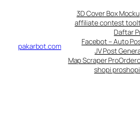
Skip
3D Cover Box Mock
to
affiliate contest tool
content
Daftar 
Facebot – Auto Po
pakarbot.com
JV Post Genera
Map Scraper Pro
Order
shopi pro
shopi