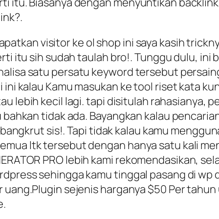
ti itu. Biasanya dengan menyuntikan backlink
ink?.
kan visitor ke ol shop ini saya kasih trickn
ti itu sih sudah taulah bro!. Tunggu dulu, ini
alisa satu persatu keyword tersebut persain
 ini kalau Kamu masukan ke tool riset kata ku
u lebih kecil lagi. tapi disitulah rahasianya,
au bahkan tidak ada. Bayangkan kalau pencari
l, bangkrut sis!. Tapi tidak kalau kamu mengg
mua ltk tersebut dengan hanya satu kali menu
ENERATOR PRO lebih kami rekomendasikan, selai
rdpress sehingga kamu tinggal pasang di wp da
ar uang.Plugin sejenis harganya $50 Per tah
e.