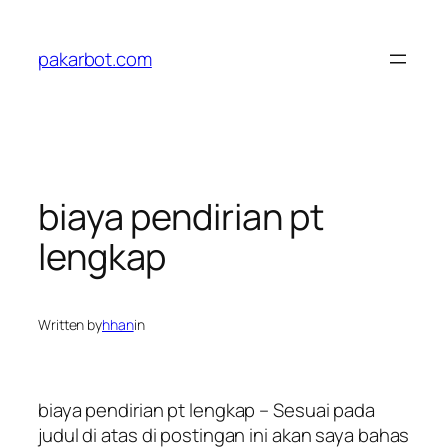
Skip
to
pakarbot.com
content
biaya pendirian pt
lengkap
Written by
hhan
in
biaya pendirian pt lengkap – Sesuai pada
judul di atas di postingan ini akan saya bahas