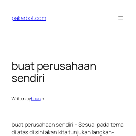
Skip
to
pakarbot.com
content
buat perusahaan
sendiri
Written by
hhan
in
buat perusahaan sendiri – Sesuai pada tema
di atas di sini akan kita tunjukan langkah-