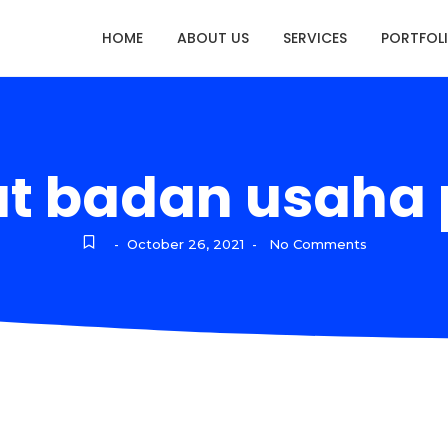
HOME
ABOUT US
SERVICES
PORTFOL
t badan usaha 
October 26, 2021
No Comments
-
-