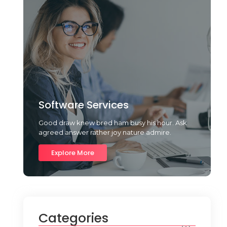
Software Services
Good draw knew bred ham busy his hour. Ask
agreed answer rather joy nature admire.
Explore More
Categories