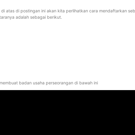
 atas di postingan ini akan kita perlihatkan cara mendaftarkan se
ranya adalah sebagai berikut.
a membuat badan usaha perseorangan di bawah ini