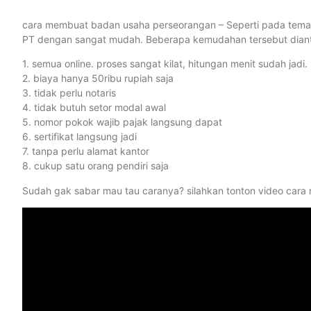
cara membuat badan usaha perseorangan – Seperti pada tema di
PT dengan sangat mudah. Beberapa kemudahan tersebut dianta
1. semua online. proses sangat kilat, hitungan menit sudah jadi.
2. biaya hanya 50ribu rupiah saja
3. tidak perlu notaris
4. tidak butuh setor modal awal
5. nomor pokok wajib pajak langsung dapat
6. sertifikat langsung jadi
7. tanpa perlu alamat kantor
8. cukup satu orang pendiri saja
Sudah gak sabar mau tau caranya? silahkan tonton video car