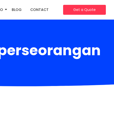
IO
BLOG
CONTACT
Get a Quote
perseorangan