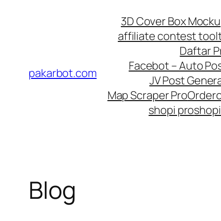
Skip
3D Cover Box Mock
to
affiliate contest tool
content
Daftar 
Facebot – Auto Po
pakarbot.com
JV Post Genera
Map Scraper Pro
Order
shopi pro
shopi
Blog