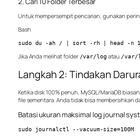
2. Cari 10 Folder Terbesar
Untuk mempersempit pencarian, gunakan perint
Bash
Jika Anda melihat folder
atau
/var/log
/var/
Langkah 2: Tindakan Daru
Ketika disk 100% penuh, MySQL/MariaDB biasany
file sementara. Anda tidak bisa membersihkan d
Batasi ukuran maksimal log journal sys
sudo journalctl --vacuum-size=100M