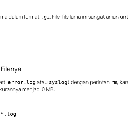
lama dalam format
. File-file lama ini sangat aman
.gz
Filenya
erti
atau
) dengan perintah
, ka
error.log
syslog
rm
urannya menjadi 0 MB:
*.log
