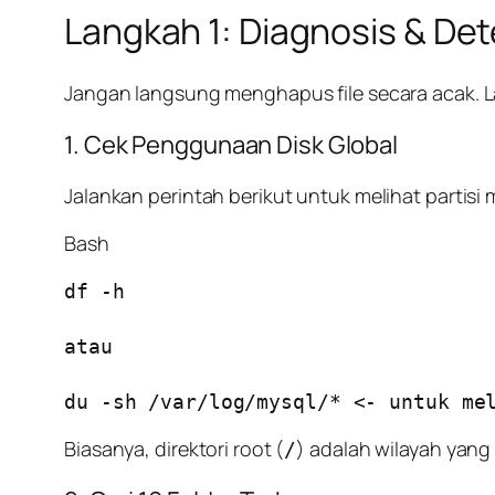
Langkah 1: Diagnosis & Det
Jangan langsung menghapus file secara acak. La
1. Cek Penggunaan Disk Global
Jalankan perintah berikut untuk melihat partisi
Bash
df -h

atau 

du -sh /var/log/mysql/* <- untuk me
Biasanya, direktori root (
) adalah wilayah yang
/