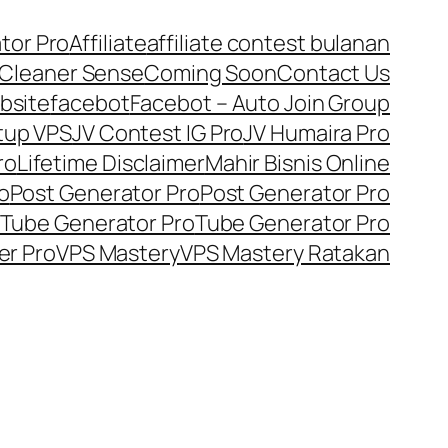
tor Pro
Affiliate
affiliate contest bulanan
Cleaner Sense
Coming Soon
Contact Us
bsite
facebot
Facebot – Auto Join Group
tup VPS
JV Contest IG Pro
JV Humaira Pro
ro
Lifetime Disclaimer
Mahir Bisnis Online
o
Post Generator Pro
Post Generator Pro
Tube Generator Pro
Tube Generator Pro
er Pro
VPS Mastery
VPS Mastery Ratakan