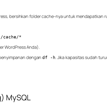
ress, bersihkan folder cache-nya untuk mendapatkan 
der WordPress Anda).
li penyimpanan dengan
. Jika kapasitas sudah tu
df -h
og) MySQL