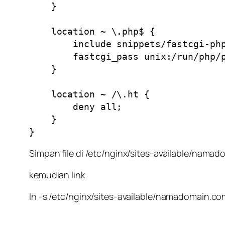
    }

    location ~ \.php$ {

        include snippets/fastcgi-php.conf;

        fastcgi_pass unix:/run/php/php8.2-fpm.sock;

    }

    location ~ /\.ht {

        deny all;

    }

}
Simpan file di /etc/nginx/sites-available/nama
kemudian link
ln -s /etc/nginx/sites-available/namadomain.