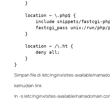
    }

    location ~ \.php$ {

        include snippets/fastcgi-php.conf;

        fastcgi_pass unix:/run/php/php8.2-fpm.sock;

    }

    location ~ /\.ht {

        deny all;

    }

}
Simpan file di /etc/nginx/sites-available/nama
kemudian link
ln -s /etc/nginx/sites-available/namadomain.