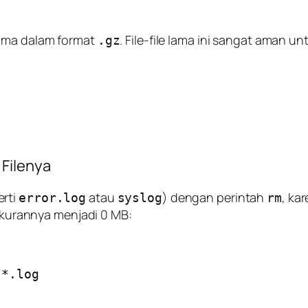
lama dalam format
. File-file lama ini sangat aman
.gz
Filenya
erti
atau
) dengan perintah
, ka
error.log
syslog
rm
urannya menjadi 0 MB:
*.log
