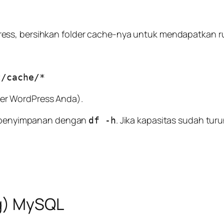
ress, bersihkan folder cache-nya untuk mendapatkan 
der WordPress Anda).
li penyimpanan dengan
. Jika kapasitas sudah tu
df -h
og) MySQL