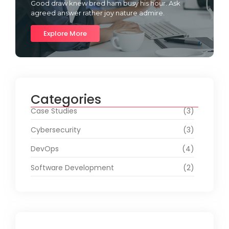
Good draw knew bred ham busy his hour. Ask
agreed answer rather joy nature admire.
Explore More
Categories
Case Studies
(3)
Cybersecurity
(3)
DevOps
(4)
Software Development
(2)