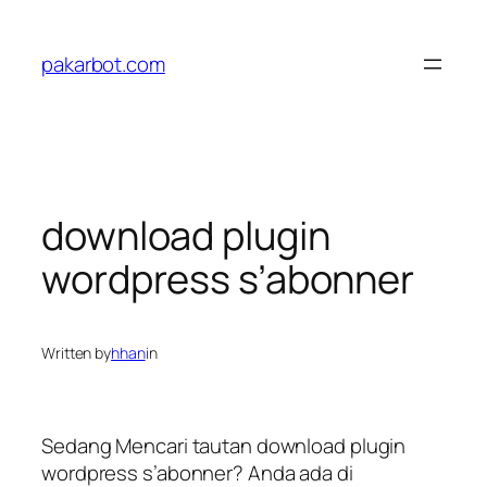
Skip
to
pakarbot.com
content
download plugin
wordpress s’abonner
Written by
hhan
in
Sedang Mencari tautan download plugin
wordpress s’abonner? Anda ada di